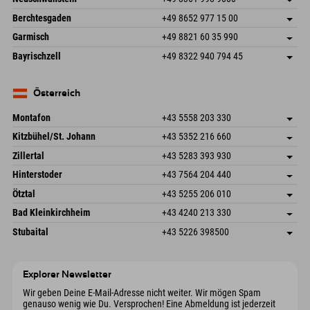
87538 Fischen I. Allgäu
Anreiseinfos
An der Riese 45
Adresse speichern
Deutschland
Buchen
Berchtesgaden
+49 8652 977 15 00
87484 Nesselwang im Allgäu
Anreiseinfos
Mail senden
Hofreitstr. 7
Adresse speichern
Deutschland
Buchen
Garmisch
+49 8821 60 35 990
83471 Schönau am Königssee
Anreiseinfos
Mail senden
Frickenstraße 22
Adresse speichern
Deutschland
Buchen
Bayrischzell
+49 8322 940 794 45
82490 Farchant
Anreiseinfos
Mail senden
Seebergstr. 17
Adresse speichern
Deutschland
Buchen
83735 Bayrischzell
Anreiseinfos
Mail senden
Deutschland
Buchen
Österreich
Mail senden
Montafon
+43 5558 203 330
Dorfstr. 127b
Adresse speichern
Kitzbühel/St. Johann
+43 5352 216 660
6793 Gaschurn/Montafon
Anreiseinfos
Speckbacherstraße 87
Adresse speichern
Österreich
Buchen
Zillertal
+43 5283 393 930
6380 St. Johann in Tirol
Anreiseinfos
Mail senden
Schmiedau 2
Adresse speichern
Österreich
Buchen
Hinterstoder
+43 7564 204 440
6272 Kaltenbach im Zillertal
Anreiseinfos
Mail senden
Freizeitpark 10
Adresse speichern
Österreich
Buchen
Ötztal
+43 5255 206 010
4573 Hinterstoder
Anreiseinfos
Mail senden
Gscheat 14
Adresse speichern
Österreich
Buchen
Bad Kleinkirchheim
+43 4240 213 330
6441 Umhausen
Anreiseinfos
Mail senden
Dorfstraße 24
Adresse speichern
Österreich
Buchen
Stubaital
+43 5226 398500
9546 Bad Kleinkirchheim
Anreiseinfos
Mail senden
Wiesenweg 6
Adresse speichern
Österreich
Buchen
6167 Neustift im Stubaital
Anreiseinfos
Mail senden
Österreich
Buchen
Explorer Newsletter
Mail senden
Wir geben Deine E-Mail-Adresse nicht weiter. Wir mögen Spam
genauso wenig wie Du. Versprochen! Eine Abmeldung ist jederzeit