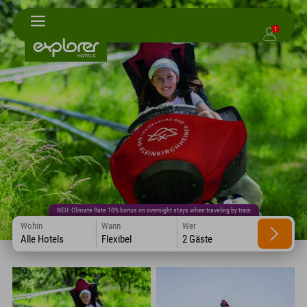
1
NEU: Climate Rate 10% bonus on overnight stays when traveling by train
Wohin
Wann
Wer
Alle Hotels
Flexibel
2 Gäste