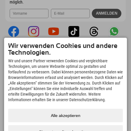
möglich.
Wir verwenden Cookies und andere
Explorer App
Technologien.
Upload Deiner #ExplorerMoments, Mein
Wir und unsere Partner verwenden Cookies und vergleichbare
Explorer To Go mit Buchungsübersicht,
Technologien, um unsere Webseite optimal zu gestalten und
Bucketlist, Restaurantübersicht uvm. Jetzt
fortlaufend zu verbessern. Dabei können personenbezogene Daten wie
downloaden!
Browserinformationen erfasst und analysiert werden. Durch Klicken auf
„Alle akzeptieren“ stimmen Sie der Verwendung zu. Durch Klicken auf
„Einstellungen“ können Sie eine individuelle Auswahl treffen und
Zeit für Explorer Moments
erteilte Einwilligungen für die Zukunft widerrufen. Weitere
166
4.634
km
Informationen erhalten Sie in unserer Datenschutzerklärung.
Bergseen und Erlebnisbäder
Pisten zum Skifahren und
Snowboarden
8.991
km
97
%
Alle akzeptieren
Wege zum Wandern und
Unserer Gäste empfehlen
Bergsteigen
uns weiter