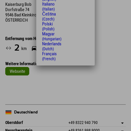
Italiano
Kaiserburg Bob
(Italian)
Dorfstraße 74
Čeština
9546 Bad Kleinkirchheim
(Czech)
ÖSTERREICH
Polski
(Polish)
Magyar
Entfernung vom Hotel
(Hungarian)
Nederlands
2
4
25
km
Min.
Min.
(Dutch)
Français
(French)
Weitere Informationen
Webseite
Leaflet
| Map data © OpenStreetMap contributors
+
−
Deutschland
Oberstdorf
+49 8322 940 790
An der Breitach 3
Adresse speichern
Neuschwanstein
+49 8361 998 9000