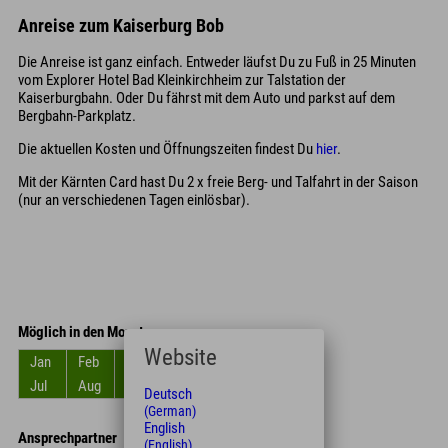
Anreise zum Kaiserburg Bob
Die Anreise ist ganz einfach. Entweder läufst Du zu Fuß in 25 Minuten
vom Explorer Hotel Bad Kleinkirchheim zur Talstation der
Kaiserburgbahn. Oder Du fährst mit dem Auto und parkst auf dem
Bergbahn-Parkplatz.
Die aktuellen Kosten und Öffnungszeiten findest Du
hier
.
Mit der Kärnten Card hast Du 2 x freie Berg- und Talfahrt in der Saison
(nur an verschiedenen Tagen einlösbar).
Möglich in den Monaten
Website
Jan
Feb
Mrz
Apr
Mai
Jun
Jul
Aug
Sep
Okt
Nov
Dez
Deutsch
(German)
English
Ansprechpartner
(English)