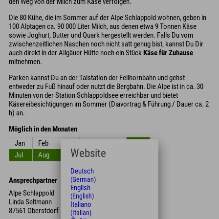
den Weg von der Milch zum Käse verfolgen.
Die 80 Kühe, die im Sommer auf der Alpe Schlappold wohnen, geben in
100 Alptagen ca. 90 000 Liter Milch, aus denen etwa 9 Tonnen Käse
sowie Joghurt, Butter und Quark hergestellt werden. Falls Du vom
zwischenzeitlichen Naschen noch nicht satt genug bist, kannst Du Dir
auch direkt in der Allgäuer Hütte noch ein Stück
Käse für Zuhause
mitnehmen.
Parken kannst Du an der Talstation der Fellhornbahn und gehst
entweder zu Fuß hinauf oder nutzt die Bergbahn. Die Alpe ist in ca. 30
Minuten von der Station Schlappoldsee erreichbar und bietet
Käsereibesichtigungen im Sommer (Diavortrag & Führung / Dauer ca. 2
h) an.
Möglich in den Monaten
Jan
Feb
Mrz
Apr
Mai
Jun
Website
Jul
Aug
Sep
Okt
Nov
Dez
Deutsch
(German)
Ansprechpartner
English
Alpe Schlappold
(English)
Linda Seltmann
Italiano
87561 Oberstdorf
(Italian)