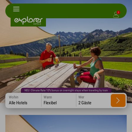
1
NEU: Climate Rate 10% bonus on overnight stays when traveling by train
Wohin
Wann
Wer
Alle Hotels
Flexibel
2 Gäste