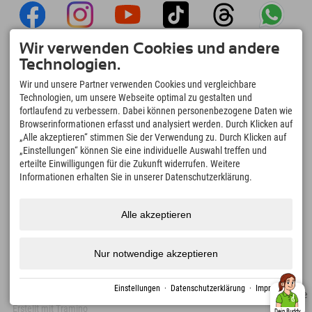
Wir verwenden Cookies und andere
Explorer App
Technologien.
Upload Deiner #ExplorerMoments, Mein
Wir und unsere Partner verwenden Cookies und vergleichbare
Explorer To Go mit Buchungsübersicht,
Technologien, um unsere Webseite optimal zu gestalten und
Bucketlist, Restaurantübersicht uvm. Jetzt
fortlaufend zu verbessern. Dabei können personenbezogene Daten wie
downloaden!
Browserinformationen erfasst und analysiert werden. Durch Klicken auf
„Alle akzeptieren“ stimmen Sie der Verwendung zu. Durch Klicken auf
„Einstellungen“ können Sie eine individuelle Auswahl treffen und
Zeit für Explorer Moments
erteilte Einwilligungen für die Zukunft widerrufen. Weitere
166
4.634
km
Informationen erhalten Sie in unserer Datenschutzerklärung.
Bergseen und Erlebnisbäder
Pisten zum Skifahren und
Snowboarden
8.991
km
97
%
Alle akzeptieren
Wege zum Wandern und
Unserer Gäste empfehlen
Bergsteigen
uns weiter
Nur notwendige akzeptieren
Einstellungen
·
Datenschutzerklärung
·
Impressum
Impressum
Datenschutz
Barrierefreiheit
Presse
Nachhaltigkeitszertifikate
Erstellt mit Tramino
Dein Buddy