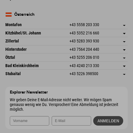
82490 Farchant
Anreiseinfos
Mail senden
Seebergstr. 17
Adresse speichern
Deutschland
Buchen
83735 Bayrischzell
Anreiseinfos
Mail senden
Deutschland
Buchen
Österreich
Mail senden
Montafon
+43 5558 203 330
Dorfstr. 127b
Adresse speichern
Kitzbühel/St. Johann
+43 5352 216 660
6793 Gaschurn/Montafon
Anreiseinfos
Speckbacherstraße 87
Adresse speichern
Österreich
Buchen
Zillertal
+43 5283 393 930
6380 St. Johann in Tirol
Anreiseinfos
Mail senden
Schmiedau 2
Adresse speichern
Österreich
Buchen
Hinterstoder
+43 7564 204 440
6272 Kaltenbach im Zillertal
Anreiseinfos
Mail senden
Freizeitpark 10
Adresse speichern
Österreich
Buchen
Ötztal
+43 5255 206 010
4573 Hinterstoder
Anreiseinfos
Mail senden
Gscheat 14
Adresse speichern
Österreich
Buchen
Bad Kleinkirchheim
+43 4240 213 330
6441 Umhausen
Anreiseinfos
Mail senden
Dorfstraße 24
Adresse speichern
Österreich
Buchen
Stubaital
+43 5226 398500
9546 Bad Kleinkirchheim
Anreiseinfos
Mail senden
Wiesenweg 6
Adresse speichern
Österreich
Buchen
6167 Neustift im Stubaital
Anreiseinfos
Mail senden
Österreich
Buchen
Explorer Newsletter
Mail senden
Wir geben Deine E-Mail-Adresse nicht weiter. Wir mögen Spam
genauso wenig wie Du. Versprochen! Eine Abmeldung ist jederzeit
möglich.