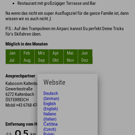
Restaurant mit großzügiger Terrasse und Bar
Na wenn das nicht ein super Ausflugsziel für die ganze Familie ist, dann
wissen wir es auch nicht ;)
P.S.: Auf den Trampolinen im Airparc kannst Du perfekt Deine Tricks
für's Skifahren üben.
Möglich in den Monaten
Jan
Feb
Mrz
Apr
Mai
Jun
Jul
Aug
Sep
Okt
Nov
Dez
Ansprechpartner
Website
Kabooom Kaltenbach
Gewerbestraße
Deutsch
6272 Kaltenbach
(German)
ÖSTERREICH
English
Mobil
+43 6768 474 647 51
(English)
Italiano
(Italian)
Čeština
Entfernung vom Hotel
(Czech)
0.5
1
4
km
Min.
Min.
Polski