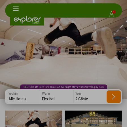
1
NEU: Climate Rate 10% bonus on overnight stays when traveling by train
Wohin
Wann
Wer
Alle Hotels
Flexibel
2 Gäste