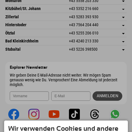
Montafon
+43 5558 203 330
Dorfstr. 127b
Adresse speichern
Kitzbühel/St. Johann
+43 5352 216 660
6793 Gaschurn/Montafon
Anreiseinfos
Speckbacherstraße 87
Adresse speichern
Österreich
Buchen
Zillertal
+43 5283 393 930
6380 St. Johann in Tirol
Anreiseinfos
Mail senden
Schmiedau 2
Adresse speichern
Österreich
Buchen
Hinterstoder
+43 7564 204 440
6272 Kaltenbach im Zillertal
Anreiseinfos
Mail senden
Freizeitpark 10
Adresse speichern
Österreich
Buchen
Ötztal
+43 5255 206 010
4573 Hinterstoder
Anreiseinfos
Mail senden
Gscheat 14
Adresse speichern
Österreich
Buchen
Bad Kleinkirchheim
+43 4240 213 330
6441 Umhausen
Anreiseinfos
Mail senden
Dorfstraße 24
Adresse speichern
Österreich
Buchen
Stubaital
+43 5226 398500
9546 Bad Kleinkirchheim
Anreiseinfos
Mail senden
Wiesenweg 6
Adresse speichern
Österreich
Buchen
6167 Neustift im Stubaital
Anreiseinfos
Mail senden
Österreich
Buchen
Explorer Newsletter
Mail senden
Wir geben Deine E-Mail-Adresse nicht weiter. Wir mögen Spam
genauso wenig wie Du. Versprochen! Eine Abmeldung ist jederzeit
möglich.
Wir verwenden Cookies und andere