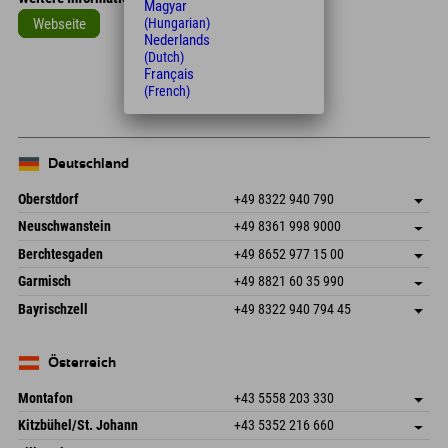
Magyar
Webseite
(Hungarian)
Nederlands
Leaflet
| Map data © OpenStreetMap contributors
(Dutch)
Français
+
(French)
−
Deutschland
Oberstdorf
+49 8322 940 790
An der Breitach 3
Adresse speichern
Neuschwanstein
+49 8361 998 9000
87538 Fischen I. Allgäu
Anreiseinfos
An der Riese 45
Adresse speichern
Deutschland
Buchen
Berchtesgaden
+49 8652 977 15 00
87484 Nesselwang im Allgäu
Anreiseinfos
Mail senden
Hofreitstr. 7
Adresse speichern
Deutschland
Buchen
Garmisch
+49 8821 60 35 990
83471 Schönau am Königssee
Anreiseinfos
Mail senden
Frickenstraße 22
Adresse speichern
Deutschland
Buchen
Bayrischzell
+49 8322 940 794 45
82490 Farchant
Anreiseinfos
Mail senden
Seebergstr. 17
Adresse speichern
Deutschland
Buchen
83735 Bayrischzell
Anreiseinfos
Mail senden
Deutschland
Buchen
Österreich
Mail senden
Montafon
+43 5558 203 330
Dorfstr. 127b
Adresse speichern
Kitzbühel/St. Johann
+43 5352 216 660
6793 Gaschurn/Montafon
Anreiseinfos
Speckbacherstraße 87
Adresse speichern