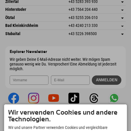
Österreich
Buchen
Zillertal
+43 5283 393 930
6380 St. Johann in Tirol
Anreiseinfos
Mail senden
Schmiedau 2
Adresse speichern
Österreich
Buchen
Hinterstoder
+43 7564 204 440
6272 Kaltenbach im Zillertal
Anreiseinfos
Mail senden
Freizeitpark 10
Adresse speichern
Österreich
Buchen
Ötztal
+43 5255 206 010
4573 Hinterstoder
Anreiseinfos
Mail senden
Gscheat 14
Adresse speichern
Österreich
Buchen
Bad Kleinkirchheim
+43 4240 213 330
6441 Umhausen
Anreiseinfos
Mail senden
Dorfstraße 24
Adresse speichern
Österreich
Buchen
Stubaital
+43 5226 398500
9546 Bad Kleinkirchheim
Anreiseinfos
Mail senden
Wiesenweg 6
Adresse speichern
Österreich
Buchen
6167 Neustift im Stubaital
Anreiseinfos
Mail senden
Österreich
Buchen
Explorer Newsletter
Mail senden
Wir geben Deine E-Mail-Adresse nicht weiter. Wir mögen Spam
genauso wenig wie Du. Versprochen! Eine Abmeldung ist jederzeit
möglich.
Wir verwenden Cookies und andere
Explorer App
Technologien.
Upload Deiner #ExplorerMoments, Mein
Wir und unsere Partner verwenden Cookies und vergleichbare
Explorer To Go mit Buchungsübersicht,