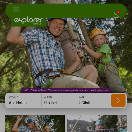
1
NEU: Climate Rate 10% bonus on overnight stays when traveling by train
Wohin
Wann
Wer
Alle Hotels
Flexibel
2 Gäste