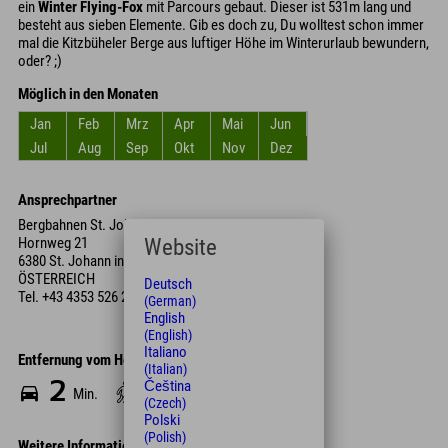
ein
Winter Flying-Fox
mit Parcours gebaut. Dieser ist 531m lang und
besteht aus sieben Elemente. Gib es doch zu, Du wolltest schon immer
mal die Kitzbüheler Berge aus luftiger Höhe im Winterurlaub bewundern,
oder? ;)
Möglich in den Monaten
Jan
Feb
Mrz
Apr
Mai
Jun
Jul
Aug
Sep
Okt
Nov
Dez
Ansprechpartner
Bergbahnen St. Johann
Website
Hornweg 21
6380 St. Johann in Tirol
ÖSTERREICH
Deutsch
Tel.
+43 4353 526 22 93
(German)
English
(English)
Italiano
Entfernung vom Hotel
(Italian)
2
12
Čeština
Min.
Min.
(Czech)
Polski
(Polish)
Weitere Informationen