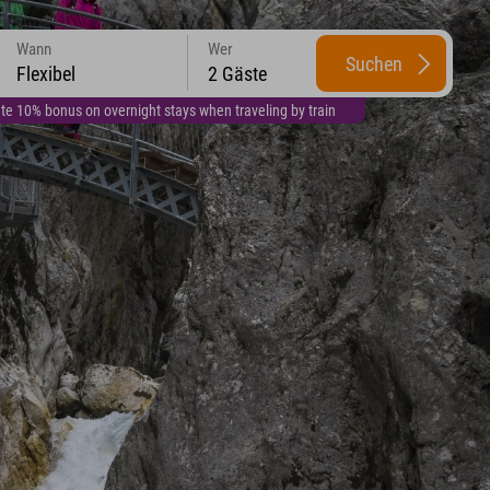
Wann
Wer
Suchen
Flexibel
2 Gäste
te 10% bonus on overnight stays when traveling by train