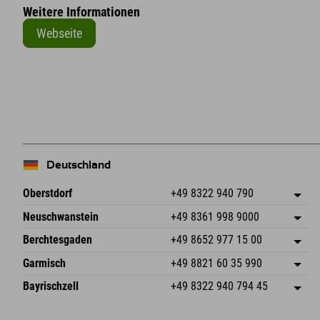
Weitere Informationen
Webseite
+
−
Deutschland
Oberstdorf
+49 8322 940 790
An der Breitach 3
Adresse speichern
Neuschwanstein
+49 8361 998 9000
87538 Fischen I. Allgäu
Anreiseinfos
An der Riese 45
Adresse speichern
Deutschland
Buchen
Berchtesgaden
+49 8652 977 15 00
87484 Nesselwang im Allgäu
Anreiseinfos
Mail senden
Hofreitstr. 7
Adresse speichern
Deutschland
Buchen
Garmisch
+49 8821 60 35 990
83471 Schönau am Königssee
Anreiseinfos
Mail senden
Frickenstraße 22
Adresse speichern
Deutschland
Buchen
Bayrischzell
+49 8322 940 794 45
82490 Farchant
Anreiseinfos
Mail senden
Seebergstr. 17
Adresse speichern
Deutschland
Buchen
83735 Bayrischzell
Anreiseinfos