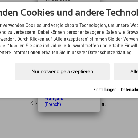
ten Höllentalangerhütte wandern. Und nach einer
 alternativ über den Stangensteig (ca. 2 h) wählen.
nden Cookies und andere Technol
Deutsch
(German)
jeden Fall an wärmere Kleidung und Regenjacke
English
r verwenden Cookies und vergleichbare Technologien, um unsere Web
 der Klamm vom Vorteil ;)
(English)
ufend zu verbessern. Dabei können personenbezogene Daten wie Brow
Italiano
t werden. Durch Klicken auf „Alle akzeptieren“ stimmen Sie der Verwe
len Eintrittspreise zu informieren.
(Italian)
ngen“ können Sie eine individuelle Auswahl treffen und erteilte Einwil
Čeština
eitere Informationen erhalten Sie in unserer Datenschutzerklärung.
(Czech)
Polski
(Polish)
Nur notwendige akzeptieren
All
Magyar
(Hungarian)
Nederlands
Einstellungen
·
Datenschu
Entfernung vom Hotel
(Dutch)
Français
11.1
22
km
Min.
(French)