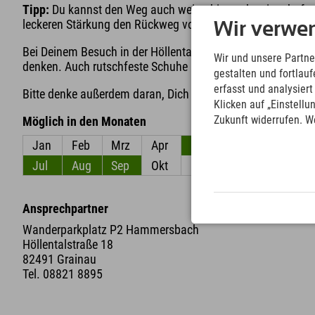
Tipp:
Du kannst den Weg auch weiter bis zur bewirtschafte
leckeren Stärkung den Rückweg von der Höllentalangerhütte
Wir verwe
Bei Deinem Besuch in der Höllentalklamm solltest Du auf 
Wir und unsere Partne
denken. Auch rutschfeste Schuhe sind für Deinen Besuch in
gestalten und fortla
erfasst und analysier
Bitte denke außerdem daran, Dich rechtzeitig über die aktuel
Klicken auf „Einstellu
Zukunft widerrufen. W
Möglich in den Monaten
Jan
Feb
Mrz
Apr
Mai
Jun
Jul
Aug
Sep
Okt
Nov
Dez
Ansprechpartner
Wanderparkplatz P2 Hammersbach
Höllentalstraße 18
82491 Grainau
Tel.
08821 8895