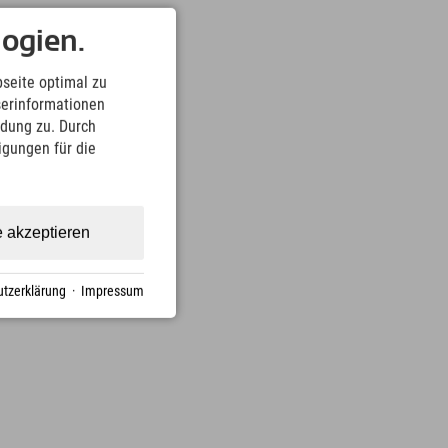
ogien.
seite optimal zu
serinformationen
ndung zu. Durch
ligungen für die
e akzeptieren
tzerklärung
·
Impressum