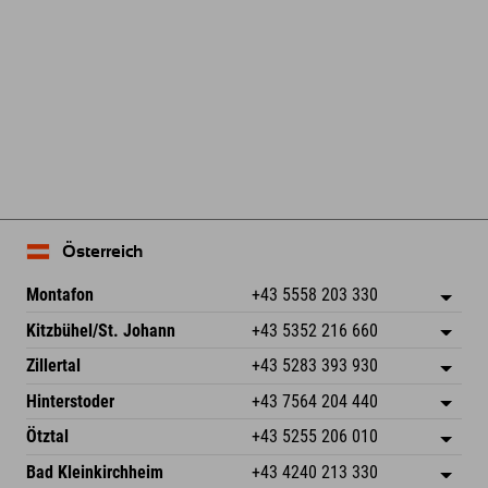
Leaflet
| Map data © OpenStreetMap contributors
Österreich
Montafon
+43 5558 203 330
Dorfstr. 127b
Adresse speichern
Kitzbühel/St. Johann
+43 5352 216 660
6793 Gaschurn/Montafon
Anreiseinfos
Speckbacherstraße 87
Adresse speichern
Österreich
Buchen
Zillertal
+43 5283 393 930
6380 St. Johann in Tirol
Anreiseinfos
Mail senden
Schmiedau 2
Adresse speichern
Österreich
Buchen
Hinterstoder
+43 7564 204 440
6272 Kaltenbach im Zillertal
Anreiseinfos
Mail senden
Freizeitpark 10
Adresse speichern
Österreich
Buchen
Ötztal
+43 5255 206 010
4573 Hinterstoder
Anreiseinfos
Mail senden
Gscheat 14
Adresse speichern
Österreich
Buchen
Bad Kleinkirchheim
+43 4240 213 330
6441 Umhausen
Anreiseinfos