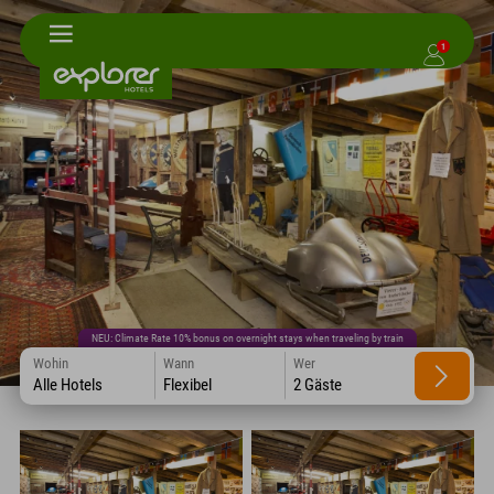
1
NEU: Climate Rate 10% bonus on overnight stays when traveling by train
Wohin
Wann
Wer
Alle Hotels
Flexibel
2 Gäste