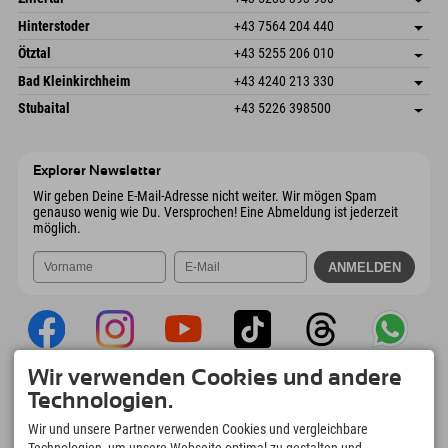
6380 St. Johann in Tirol
Anreiseinfos
Mail senden
Schmiedau 2
Adresse speichern
Österreich
Buchen
Hinterstoder
+43 7564 204 440
6272 Kaltenbach im Zillertal
Anreiseinfos
Mail senden
Freizeitpark 10
Adresse speichern
Österreich
Buchen
Ötztal
+43 5255 206 010
4573 Hinterstoder
Anreiseinfos
Mail senden
Gscheat 14
Adresse speichern
Österreich
Buchen
Bad Kleinkirchheim
+43 4240 213 330
6441 Umhausen
Anreiseinfos
Mail senden
Dorfstraße 24
Adresse speichern
Österreich
Buchen
Stubaital
+43 5226 398500
9546 Bad Kleinkirchheim
Anreiseinfos
Mail senden
Wiesenweg 6
Adresse speichern
Österreich
Buchen
6167 Neustift im Stubaital
Anreiseinfos
Mail senden
Österreich
Buchen
Explorer Newsletter
Mail senden
Wir geben Deine E-Mail-Adresse nicht weiter. Wir mögen Spam
genauso wenig wie Du. Versprochen! Eine Abmeldung ist jederzeit
möglich.
Wir verwenden Cookies und andere
Explorer App
Technologien.
Upload Deiner #ExplorerMoments, Mein
Wir und unsere Partner verwenden Cookies und vergleichbare
Explorer To Go mit Buchungsübersicht,