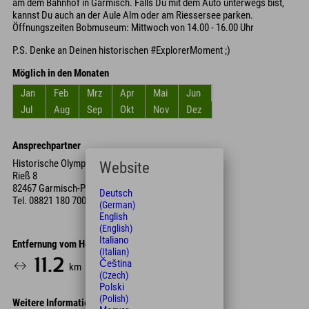
am dem Bahnhof in Garmisch. Falls Du mit dem Auto unterwegs bist,
kannst Du auch an der Aule Alm oder am Riessersee parken.
Öffnungszeiten Bobmuseum: Mittwoch von 14.00 - 16.00 Uhr
P.S. Denke an Deinen historischen #ExplorerMoment ;)
Möglich in den Monaten
Jan
Feb
Mrz
Apr
Mai
Jun
Jul
Aug
Sep
Okt
Nov
Dez
Ansprechpartner
Historische Olympia Bobbahn
Website
Rieß 8
82467 Garmisch-Partenkirchen
Deutsch
Tel.
08821 180 700
(German)
English
(English)
Italiano
Entfernung vom Hotel
(Italian)
11.2
24
Čeština
km
Min.
(Czech)
Polski
(Polish)
Weitere Informationen