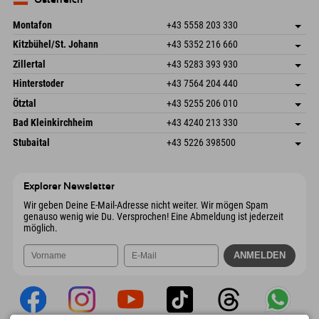
Österreich
Mail senden
Montafon
+43 5558 203 330
Dorfstr. 127b
Adresse speichern
Kitzbühel/St. Johann
+43 5352 216 660
6793 Gaschurn/Montafon
Anreiseinfos
Speckbacherstraße 87
Adresse speichern
Österreich
Buchen
Zillertal
+43 5283 393 930
6380 St. Johann in Tirol
Anreiseinfos
Mail senden
Schmiedau 2
Adresse speichern
Österreich
Buchen
Hinterstoder
+43 7564 204 440
6272 Kaltenbach im Zillertal
Anreiseinfos
Mail senden
Freizeitpark 10
Adresse speichern
Österreich
Buchen
Ötztal
+43 5255 206 010
4573 Hinterstoder
Anreiseinfos
Mail senden
Gscheat 14
Adresse speichern
Österreich
Buchen
Bad Kleinkirchheim
+43 4240 213 330
6441 Umhausen
Anreiseinfos
Mail senden
Dorfstraße 24
Adresse speichern
Österreich
Buchen
Stubaital
+43 5226 398500
9546 Bad Kleinkirchheim
Anreiseinfos
Mail senden
Wiesenweg 6
Adresse speichern
Österreich
Buchen
6167 Neustift im Stubaital
Anreiseinfos
Mail senden
Österreich
Buchen
Explorer Newsletter
Mail senden
Wir geben Deine E-Mail-Adresse nicht weiter. Wir mögen Spam
genauso wenig wie Du. Versprochen! Eine Abmeldung ist jederzeit
möglich.