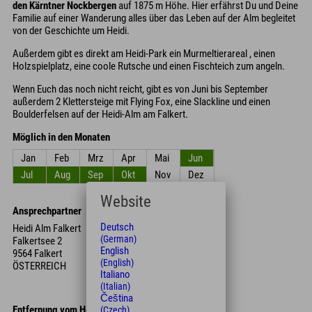
den Kärntner Nockbergen
auf 1875 m Höhe. Hier erfährst Du und Deine
Familie auf einer Wanderung alles über das Leben auf der Alm begleitet
von der Geschichte um Heidi.
Außerdem gibt es direkt am Heidi-Park ein Murmeltierareal , einen
Holzspielplatz, eine coole Rutsche und einen Fischteich zum angeln.
Wenn Euch das noch nicht reicht, gibt es von Juni bis September
außerdem 2 Klettersteige mit Flying Fox, eine Slackline und einen
Boulderfelsen auf der Heidi-Alm am Falkert.
Möglich in den Monaten
Jan
Feb
Mrz
Apr
Mai
Jun
Jul
Aug
Sep
Okt
Nov
Dez
Website
Ansprechpartner
Deutsch
Heidi Alm Falkert
(German)
Falkertsee 2
English
9564 Falkert
(English)
ÖSTERREICH
Italiano
(Italian)
Čeština
Entfernung vom Hotel
(Czech)