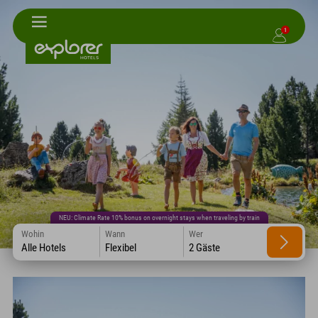
1
NEU: Climate Rate 10% bonus on overnight stays when traveling by train
Wohin
Wann
Wer
Alle Hotels
Flexibel
2 Gäste