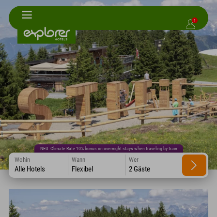
1
NEU: Climate Rate 10% bonus on overnight stays when traveling by train
Wohin
Wann
Wer
Alle Hotels
Flexibel
2 Gäste