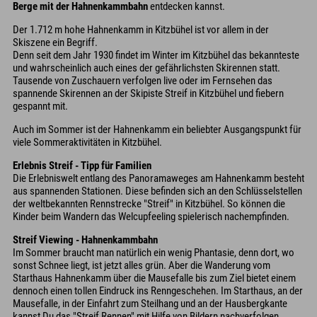
Berge mit der Hahnenkammbahn
entdecken kannst.
Der 1.712 m hohe Hahnenkamm in Kitzbühel ist vor allem in der
Skiszene ein Begriff.
Denn seit dem Jahr 1930 findet im Winter im Kitzbühel das bekannteste
und wahrscheinlich auch eines der gefährlichsten Skirennen statt.
Tausende von Zuschauern verfolgen live oder im Fernsehen das
spannende Skirennen an der Skipiste Streif in Kitzbühel und fiebern
gespannt mit.
Auch im Sommer ist der Hahnenkamm ein beliebter Ausgangspunkt für
viele Sommeraktivitäten in Kitzbühel.
Erlebnis Streif - Tipp für Familien
Die Erlebniswelt entlang des Panoramaweges am Hahnenkamm besteht
aus spannenden Stationen. Diese befinden sich an den Schlüsselstellen
der weltbekannten Rennstrecke "Streif" in Kitzbühel. So können die
Kinder beim Wandern das Welcupfeeling spielerisch nachempfinden.
Streif Viewing - Hahnenkammbahn
Im Sommer braucht man natürlich ein wenig Phantasie, denn dort, wo
sonst Schnee liegt, ist jetzt alles grün. Aber die Wanderung vom
Starthaus Hahnenkamm über die Mausefalle bis zum Ziel bietet einem
dennoch einen tollen Eindruck ins Renngeschehen. Im Starthaus, an der
Mausefalle, in der Einfahrt zum Steilhang und an der Hausbergkante
kannst Du das "Streif Rennen" mit Hilfe von Bildern nachverfolgen.