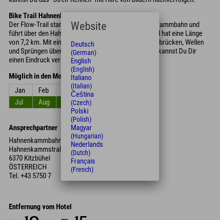
Bike Trail Hahnenkamm Kitzbühel
Website
Der Flow-Trail startet an der Bergstation der Hahnenkammbahn und
führt über den Hahnenkamm in Tirol. Dieser Bike Trail hat eine Länge
von 7,2 km. Mit einfachen Stellen, engen Kurven, Holzbrücken, Wellen
Deutsch
und Sprüngen überwindest Du 850 Höhenmeter.
Hier
kannst Du Dir
(German)
einen Eindruck verschaffen :)
English
(English)
Möglich in den Monaten
Italiano
(Italian)
Jan
Feb
Mrz
Apr
Mai
Jun
Čeština
Jul
Aug
Sep
Okt
Nov
Dez
(Czech)
Polski
(Polish)
Magyar
Ansprechpartner
(Hungarian)
Hahnenkammbahn
Nederlands
Hahnenkammstraße 1
(Dutch)
6370 Kitzbühel
Français
ÖSTERREICH
(French)
Tel.
+43 5750 7
Entfernung vom Hotel