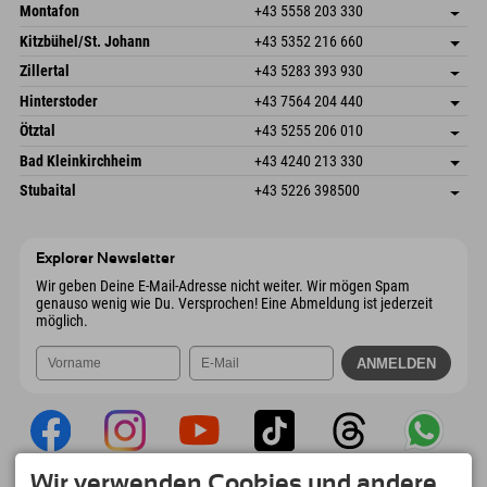
Montafon
+43 5558 203 330
Dorfstr. 127b
Adresse speichern
Kitzbühel/St. Johann
+43 5352 216 660
6793 Gaschurn/Montafon
Anreiseinfos
Speckbacherstraße 87
Adresse speichern
Österreich
Buchen
Zillertal
+43 5283 393 930
6380 St. Johann in Tirol
Anreiseinfos
Mail senden
Schmiedau 2
Adresse speichern
Österreich
Buchen
Hinterstoder
+43 7564 204 440
6272 Kaltenbach im Zillertal
Anreiseinfos
Mail senden
Freizeitpark 10
Adresse speichern
Österreich
Buchen
Ötztal
+43 5255 206 010
4573 Hinterstoder
Anreiseinfos
Mail senden
Gscheat 14
Adresse speichern
Österreich
Buchen
Bad Kleinkirchheim
+43 4240 213 330
6441 Umhausen
Anreiseinfos
Mail senden
Dorfstraße 24
Adresse speichern
Österreich
Buchen
Stubaital
+43 5226 398500
9546 Bad Kleinkirchheim
Anreiseinfos
Mail senden
Wiesenweg 6
Adresse speichern
Österreich
Buchen
6167 Neustift im Stubaital
Anreiseinfos
Mail senden
Österreich
Buchen
Explorer Newsletter
Mail senden
Wir geben Deine E-Mail-Adresse nicht weiter. Wir mögen Spam
genauso wenig wie Du. Versprochen! Eine Abmeldung ist jederzeit
möglich.
Wir verwenden Cookies und andere