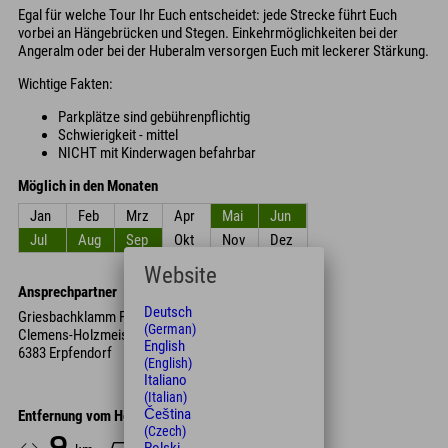
Egal für welche Tour Ihr Euch entscheidet: jede Strecke führt Euch
vorbei an Hängebrücken und Stegen. Einkehrmöglichkeiten bei der
Angeralm oder bei der Huberalm versorgen Euch mit leckerer Stärkung.
Wichtige Fakten:
Parkplätze sind gebührenpflichtig
Schwierigkeit - mittel
NICHT mit Kinderwagen befahrbar
Möglich in den Monaten
Jan
Feb
Mrz
Apr
Mai
Jun
Jul
Aug
Sep
Okt
Nov
Dez
Website
Ansprechpartner
Deutsch
Griesbachklamm Parkplatz
(German)
Clemens-Holzmeister-Weg
English
6383 Erpfendorf
(English)
Italiano
(Italian)
Čeština
Entfernung vom Hotel
(Czech)
9
13