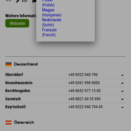
Polski
km
Min.
(Polish)
Magyar
(Hungarian)
Weitere Informationen
Nederlands
Webseite
(Dutch)
Français
Leaflet
| Map data © OpenStreetMap contributors
(French)
+
−
Deutschland
Oberstdorf
+49 8322 940 790
An der Breitach 3
Adresse speichern
Neuschwanstein
+49 8361 998 9000
87538 Fischen I. Allgäu
Anreiseinfos
An der Riese 45
Adresse speichern
Deutschland
Buchen
Berchtesgaden
+49 8652 977 15 00
87484 Nesselwang im Allgäu
Anreiseinfos
Mail senden
Hofreitstr. 7
Adresse speichern
Deutschland
Buchen
Garmisch
+49 8821 60 35 990
83471 Schönau am Königssee
Anreiseinfos
Mail senden
Frickenstraße 22
Adresse speichern
Deutschland
Buchen
Bayrischzell
+49 8322 940 794 45
82490 Farchant
Anreiseinfos
Mail senden
Seebergstr. 17
Adresse speichern
Deutschland
Buchen
83735 Bayrischzell
Anreiseinfos
Mail senden
Deutschland
Buchen
Österreich
Mail senden