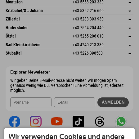
Montafon
+43 5558 203 330
Dorfstr. 127b
Adresse speichern
Kitzbühel/St. Johann
+43 5352 216 660
6793 Gaschurn/Montafon
Anreiseinfos
Speckbacherstraße 87
Adresse speichern
Österreich
Buchen
Zillertal
+43 5283 393 930
6380 St. Johann in Tirol
Anreiseinfos
Mail senden
Schmiedau 2
Adresse speichern
Österreich
Buchen
Hinterstoder
+43 7564 204 440
6272 Kaltenbach im Zillertal
Anreiseinfos
Mail senden
Freizeitpark 10
Adresse speichern
Österreich
Buchen
Ötztal
+43 5255 206 010
4573 Hinterstoder
Anreiseinfos
Mail senden
Gscheat 14
Adresse speichern
Österreich
Buchen
Bad Kleinkirchheim
+43 4240 213 330
6441 Umhausen
Anreiseinfos
Mail senden
Dorfstraße 24
Adresse speichern
Österreich
Buchen
Stubaital
+43 5226 398500
9546 Bad Kleinkirchheim
Anreiseinfos
Mail senden
Wiesenweg 6
Adresse speichern
Österreich
Buchen
6167 Neustift im Stubaital
Anreiseinfos
Mail senden
Österreich
Buchen
Explorer Newsletter
Mail senden
Wir geben Deine E-Mail-Adresse nicht weiter. Wir mögen Spam
genauso wenig wie Du. Versprochen! Eine Abmeldung ist jederzeit
möglich.
Wir verwenden Cookies und andere