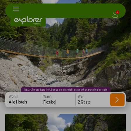
1
NEU: Climate Rate 10% bonus on overnight stays when traveling by train
Wohin
Wann
Wer
Alle Hotels
Flexibel
2 Gäste