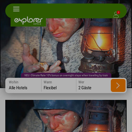
1
NEU: Climate Rate 10% bonus on overnight stays when traveling by train
Wohin
Wann
Wer
Alle Hotels
Flexibel
2 Gäste