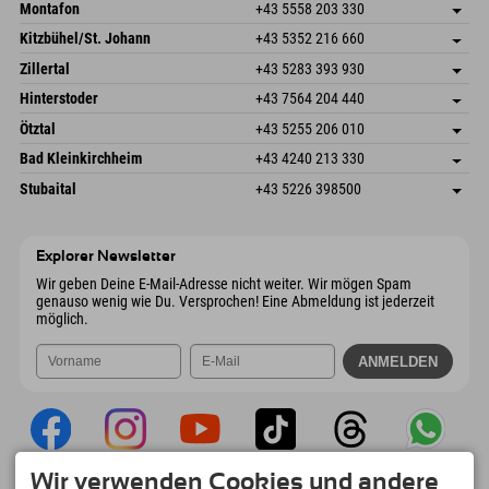
Montafon
+43 5558 203 330
Dorfstr. 127b
Adresse speichern
Kitzbühel/St. Johann
+43 5352 216 660
6793 Gaschurn/Montafon
Anreiseinfos
Speckbacherstraße 87
Adresse speichern
Österreich
Buchen
Zillertal
+43 5283 393 930
6380 St. Johann in Tirol
Anreiseinfos
Mail senden
Schmiedau 2
Adresse speichern
Österreich
Buchen
Hinterstoder
+43 7564 204 440
6272 Kaltenbach im Zillertal
Anreiseinfos
Mail senden
Freizeitpark 10
Adresse speichern
Österreich
Buchen
Ötztal
+43 5255 206 010
4573 Hinterstoder
Anreiseinfos
Mail senden
Gscheat 14
Adresse speichern
Österreich
Buchen
Bad Kleinkirchheim
+43 4240 213 330
6441 Umhausen
Anreiseinfos
Mail senden
Dorfstraße 24
Adresse speichern
Österreich
Buchen
Stubaital
+43 5226 398500
9546 Bad Kleinkirchheim
Anreiseinfos
Mail senden
Wiesenweg 6
Adresse speichern
Österreich
Buchen
6167 Neustift im Stubaital
Anreiseinfos
Mail senden
Österreich
Buchen
Explorer Newsletter
Mail senden
Wir geben Deine E-Mail-Adresse nicht weiter. Wir mögen Spam
genauso wenig wie Du. Versprochen! Eine Abmeldung ist jederzeit
möglich.
Wir verwenden Cookies und andere