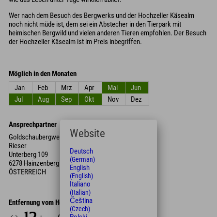
Wer nach dem Besuch des Bergwerks und der Hochzeller Käsealm
noch nicht müde ist, dem sei ein Abstecher in den Tierpark mit
heimischen Bergwild und vielen anderen Tieren empfohlen. Der Besuch
der Hochzeller Käsealm ist im Preis inbegriffen.
Möglich in den Monaten
Jan
Feb
Mrz
Apr
Mai
Jun
Jul
Aug
Sep
Okt
Nov
Dez
Ansprechpartner
Website
Goldschaubergwerk
Rieser
Deutsch
Unterberg 109
(German)
6278 Hainzenberg
English
ÖSTERREICH
(English)
Italiano
(Italian)
Čeština
Entfernung vom Hotel
(Czech)