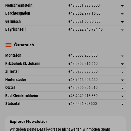
An der Breitach 3
Adresse speichern
Neuschwanstein
+49 8361 998 9000
87538 Fischen I. Allgäu
Anreiseinfos
An der Riese 45
Adresse speichern
Deutschland
Buchen
Berchtesgaden
+49 8652 977 15 00
87484 Nesselwang im Allgäu
Anreiseinfos
Mail senden
Hofreitstr. 7
Adresse speichern
Deutschland
Buchen
Garmisch
+49 8821 60 35 990
83471 Schönau am Königssee
Anreiseinfos
Mail senden
Frickenstraße 22
Adresse speichern
Deutschland
Buchen
Bayrischzell
+49 8322 940 794 45
82490 Farchant
Anreiseinfos
Mail senden
Seebergstr. 17
Adresse speichern
Deutschland
Buchen
83735 Bayrischzell
Anreiseinfos
Mail senden
Deutschland
Buchen
Österreich
Mail senden
Montafon
+43 5558 203 330
Dorfstr. 127b
Adresse speichern
Kitzbühel/St. Johann
+43 5352 216 660
6793 Gaschurn/Montafon
Anreiseinfos
Speckbacherstraße 87
Adresse speichern
Österreich
Buchen
Zillertal
+43 5283 393 930
6380 St. Johann in Tirol
Anreiseinfos
Mail senden
Schmiedau 2
Adresse speichern
Österreich
Buchen
Hinterstoder
+43 7564 204 440
6272 Kaltenbach im Zillertal
Anreiseinfos
Mail senden
Freizeitpark 10
Adresse speichern
Österreich
Buchen
Ötztal
+43 5255 206 010
4573 Hinterstoder
Anreiseinfos
Mail senden
Gscheat 14
Adresse speichern
Österreich
Buchen
Bad Kleinkirchheim
+43 4240 213 330
6441 Umhausen
Anreiseinfos
Mail senden
Dorfstraße 24
Adresse speichern
Österreich
Buchen
Stubaital
+43 5226 398500
9546 Bad Kleinkirchheim
Anreiseinfos
Mail senden
Wiesenweg 6
Adresse speichern
Österreich
Buchen
6167 Neustift im Stubaital
Anreiseinfos
Mail senden
Österreich
Buchen
Explorer Newsletter
Mail senden
Wir geben Deine E-Mail-Adresse nicht weiter. Wir mögen Spam