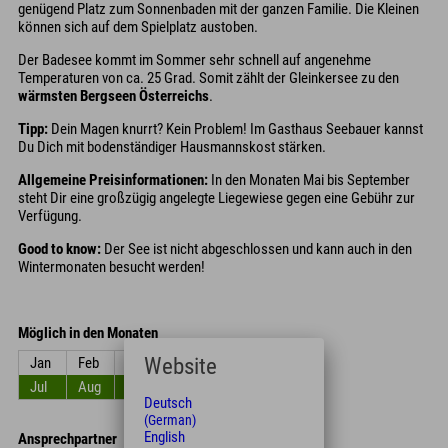
genügend Platz zum Sonnenbaden mit der ganzen Familie. Die Kleinen
können sich auf dem Spielplatz austoben.
Der Badesee kommt im Sommer sehr schnell auf angenehme
Temperaturen von ca. 25 Grad. Somit zählt der Gleinkersee zu den
wärmsten Bergseen Österreichs
.
Tipp:
Dein Magen knurrt? Kein Problem! Im Gasthaus Seebauer kannst
Du Dich mit bodenständiger Hausmannskost stärken.
Allgemeine Preisinformationen:
In den Monaten Mai bis September
steht Dir eine großzügig angelegte Liegewiese gegen eine Gebühr zur
Verfügung.
Good to know:
Der See ist nicht abgeschlossen und kann auch in den
Wintermonaten besucht werden!
Möglich in den Monaten
Website
Jan
Feb
Mrz
Apr
Mai
Jun
Jul
Aug
Sep
Okt
Nov
Dez
Deutsch
(German)
English
Ansprechpartner