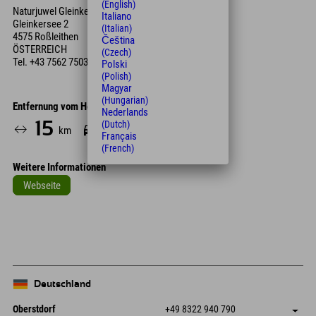
(English)
Naturjuwel Gleinkersee
Italiano
Gleinkersee 2
(Italian)
4575 Roßleithen
Čeština
ÖSTERREICH
(Czech)
Tel.
+43 7562 7503
Polski
(Polish)
Magyar
(Hungarian)
Entfernung vom Hotel
Nederlands
15
19
(Dutch)
km
Min.
Français
(French)
Weitere Informationen
Webseite
Leaflet
| Map data © OpenStreetMap contributors
+
−
Deutschland
Oberstdorf
+49 8322 940 790