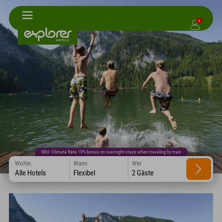
1
NEU: Climate Rate 10% bonus on overnight stays when traveling by train
Wohin
Wann
Wer
Alle Hotels
Flexibel
2 Gäste