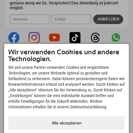
genauso wenig wie Du. Versprochen! Eine Abmeldung ist jederzeit
möglich.
Wir verwenden Cookies und andere
Explorer App
Technologien.
Upload Deiner #ExplorerMoments, Mein
Wir und unsere Partner verwenden Cookies und vergleichbare
Explorer To Go mit Buchungsübersicht,
Technologien, um unsere Webseite optimal zu gestalten und
Bucketlist, Restaurantübersicht uvm. Jetzt
fortlaufend zu verbessern. Dabei können personenbezogene Daten wie
downloaden!
Browserinformationen erfasst und analysiert werden. Durch Klicken auf
„Alle akzeptieren“ stimmen Sie der Verwendung zu. Durch Klicken auf
„Einstellungen“ können Sie eine individuelle Auswahl treffen und
Zeit für Explorer Moments
erteilte Einwilligungen für die Zukunft widerrufen. Weitere
166
4.634
km
Informationen erhalten Sie in unserer Datenschutzerklärung.
Bergseen und Erlebnisbäder
Pisten zum Skifahren und
Snowboarden
8.991
km
97
%
Alle akzeptieren
Wege zum Wandern und
Unserer Gäste empfehlen