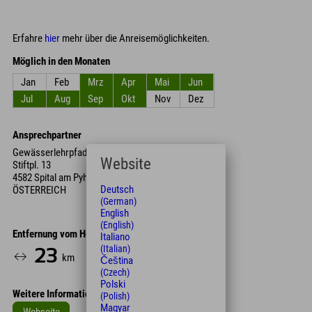
Erfahre
hier
mehr über die Anreisemöglichkeiten.
Möglich in den Monaten
Jan
Feb
Mrz
Apr
Mai
Jun
Jul
Aug
Sep
Okt
Nov
Dez
Ansprechpartner
Gewässerlehrpfad Pyhrn Priel
Website
Stiftpl. 13
4582 Spital am Pyhrn
Deutsch
ÖSTERREICH
(German)
English
(English)
Entfernung vom Hotel
Italiano
(Italian)
23
25
km
Min.
Čeština
(Czech)
Polski
Weitere Informationen
(Polish)
Magyar
Webseite