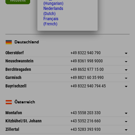
(Hungarian)
Nederlands
Leaflet
| Map data © OpenStreetMap contributors
(Dutch)
+
Français
(French)
−
Deutschland
Oberstdorf
+49 8322 940 790
An der Breitach 3
Adresse speichern
Neuschwanstein
+49 8361 998 9000
87538 Fischen I. Allgäu
Anreiseinfos
An der Riese 45
Adresse speichern
Deutschland
Buchen
Berchtesgaden
+49 8652 977 15 00
87484 Nesselwang im Allgäu
Anreiseinfos
Mail senden
Hofreitstr. 7
Adresse speichern
Deutschland
Buchen
Garmisch
+49 8821 60 35 990
83471 Schönau am Königssee
Anreiseinfos
Mail senden
Frickenstraße 22
Adresse speichern
Deutschland
Buchen
Bayrischzell
+49 8322 940 794 45
82490 Farchant
Anreiseinfos
Mail senden
Seebergstr. 17
Adresse speichern
Deutschland
Buchen
83735 Bayrischzell
Anreiseinfos
Mail senden
Deutschland
Buchen
Österreich
Mail senden
Montafon
+43 5558 203 330
Dorfstr. 127b
Adresse speichern
Kitzbühel/St. Johann
+43 5352 216 660
6793 Gaschurn/Montafon
Anreiseinfos
Speckbacherstraße 87
Adresse speichern
Österreich
Buchen
Zillertal
+43 5283 393 930
6380 St. Johann in Tirol
Anreiseinfos
Mail senden