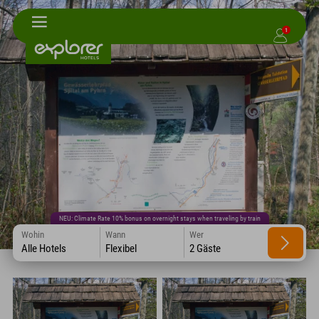
1
NEU: Climate Rate 10% bonus on overnight stays when traveling by train
Wohin
Wann
Wer
Alle Hotels
Flexibel
2 Gäste