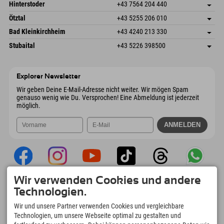
Schmiedau 2
Adresse speichern
Österreich
Buchen
Hinterstoder
+43 7564 204 440
6272 Kaltenbach im Zillertal
Anreiseinfos
Mail senden
Freizeitpark 10
Adresse speichern
Österreich
Buchen
Ötztal
+43 5255 206 010
4573 Hinterstoder
Anreiseinfos
Mail senden
Gscheat 14
Adresse speichern
Österreich
Buchen
Bad Kleinkirchheim
+43 4240 213 330
6441 Umhausen
Anreiseinfos
Mail senden
Dorfstraße 24
Adresse speichern
Österreich
Buchen
Stubaital
+43 5226 398500
9546 Bad Kleinkirchheim
Anreiseinfos
Mail senden
Wiesenweg 6
Adresse speichern
Österreich
Buchen
6167 Neustift im Stubaital
Anreiseinfos
Mail senden
Österreich
Buchen
Explorer Newsletter
Mail senden
Wir geben Deine E-Mail-Adresse nicht weiter. Wir mögen Spam
genauso wenig wie Du. Versprochen! Eine Abmeldung ist jederzeit
möglich.
Wir verwenden Cookies und andere
Explorer App
Technologien.
Upload Deiner #ExplorerMoments, Mein
Wir und unsere Partner verwenden Cookies und vergleichbare
Explorer To Go mit Buchungsübersicht,
Technologien, um unsere Webseite optimal zu gestalten und
Bucketlist, Restaurantübersicht uvm. Jetzt