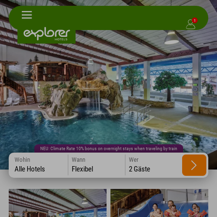
1
NEU: Climate Rate 10% bonus on overnight stays when traveling by train
Wohin
Wann
Wer
Alle Hotels
Flexibel
2 Gäste