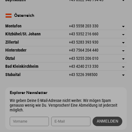
82490 Farchant
Anreiseinfos
Mail senden
Seebergstr. 17
Adresse speichern
Deutschland
Buchen
83735 Bayrischzell
Anreiseinfos
Mail senden
Deutschland
Buchen
Österreich
Mail senden
Montafon
+43 5558 203 330
Dorfstr. 127b
Adresse speichern
Kitzbühel/St. Johann
+43 5352 216 660
6793 Gaschurn/Montafon
Anreiseinfos
Speckbacherstraße 87
Adresse speichern
Österreich
Buchen
Zillertal
+43 5283 393 930
6380 St. Johann in Tirol
Anreiseinfos
Mail senden
Schmiedau 2
Adresse speichern
Österreich
Buchen
Hinterstoder
+43 7564 204 440
6272 Kaltenbach im Zillertal
Anreiseinfos
Mail senden
Freizeitpark 10
Adresse speichern
Österreich
Buchen
Ötztal
+43 5255 206 010
4573 Hinterstoder
Anreiseinfos
Mail senden
Gscheat 14
Adresse speichern
Österreich
Buchen
Bad Kleinkirchheim
+43 4240 213 330
6441 Umhausen
Anreiseinfos
Mail senden
Dorfstraße 24
Adresse speichern
Österreich
Buchen
Stubaital
+43 5226 398500
9546 Bad Kleinkirchheim
Anreiseinfos
Mail senden
Wiesenweg 6
Adresse speichern
Österreich
Buchen
6167 Neustift im Stubaital
Anreiseinfos
Mail senden
Österreich
Buchen
Explorer Newsletter
Mail senden
Wir geben Deine E-Mail-Adresse nicht weiter. Wir mögen Spam
genauso wenig wie Du. Versprochen! Eine Abmeldung ist jederzeit
möglich.