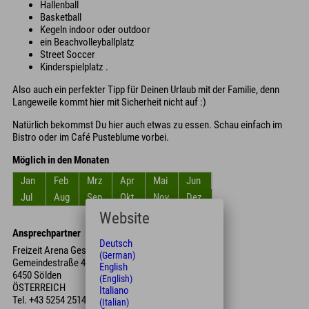
Hallenball
Basketball
Kegeln indoor oder outdoor
ein Beachvolleyballplatz
Street Soccer
Kinderspielplatz .
Also auch ein perfekter Tipp für Deinen Urlaub mit der Familie, denn
Langeweile kommt hier mit Sicherheit nicht auf :)
Natürlich bekommst Du hier auch etwas zu essen. Schau einfach im
Bistro oder im Café Pusteblume vorbei.
Möglich in den Monaten
Jan
Feb
Mrz
Apr
Mai
Jun
Jul
Aug
Sep
Okt
Nov
Dez
Website
Ansprechpartner
Deutsch
Freizeit Arena GesmbH
(German)
Gemeindestraße 4
English
6450 Sölden
(English)
ÖSTERREICH
Italiano
Tel.
+43 5254 2514
(Italian)