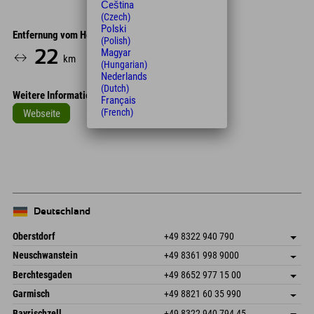
Čeština
(Czech)
Polski
Entfernung vom Hotel
(Polish)
Magyar
22
27
km
Min.
(Hungarian)
Nederlands
(Dutch)
Weitere Informationen
Français
(French)
Webseite
Leaflet
| Map data © OpenStreetMap contributors
+
−
Deutschland
Oberstdorf
+49 8322 940 790
An der Breitach 3
Adresse speichern
Neuschwanstein
+49 8361 998 9000
87538 Fischen I. Allgäu
Anreiseinfos
An der Riese 45
Adresse speichern
Deutschland
Buchen
Berchtesgaden
+49 8652 977 15 00
87484 Nesselwang im Allgäu
Anreiseinfos
Mail senden
Hofreitstr. 7
Adresse speichern
Deutschland
Buchen
Garmisch
+49 8821 60 35 990
83471 Schönau am Königssee
Anreiseinfos
Mail senden
Frickenstraße 22
Adresse speichern
Deutschland
Buchen
Bayrischzell
+49 8322 940 794 45