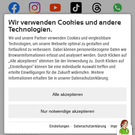
Wir verwenden Cookies und andere
Explorer App
Technologien.
Upload Deiner #ExplorerMoments, Mein
Wir und unsere Partner verwenden Cookies und vergleichbare
Explorer To Go mit Buchungsübersicht,
Technologien, um unsere Webseite optimal zu gestalten und
Bucketlist, Restaurantübersicht uvm. Jetzt
fortlaufend zu verbessern. Dabei können personenbezogene Daten wie
downloaden!
Browserinformationen erfasst und analysiert werden. Durch Klicken auf
„Alle akzeptieren“ stimmen Sie der Verwendung zu. Durch Klicken auf
„Einstellungen“ können Sie eine individuelle Auswahl treffen und
Zeit für Explorer Moments
erteilte Einwilligungen für die Zukunft widerrufen. Weitere
166
4.634
km
Informationen erhalten Sie in unserer Datenschutzerklärung.
Bergseen und Erlebnisbäder
Pisten zum Skifahren und
Snowboarden
8.991
km
97
%
Alle akzeptieren
Wege zum Wandern und
Unserer Gäste empfehlen
Bergsteigen
uns weiter
Nur notwendige akzeptieren
Einstellungen
·
Datenschutzerklärung
·
Impressum
Impressum
Datenschutz
Barrierefreiheit
Presse
Nachhaltigkeitszertifikate
Erstellt mit Tramino