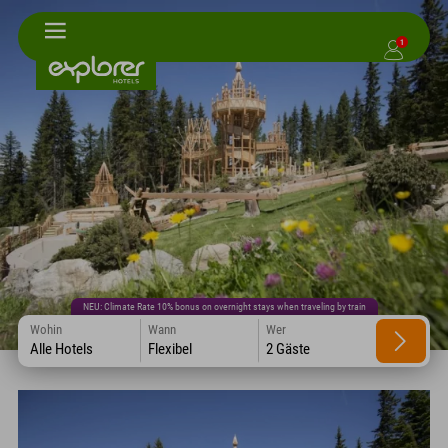
1
NEU: Climate Rate 10% bonus on overnight stays when traveling by train
Wohin
Wann
Wer
Alle Hotels
Flexibel
2 Gäste