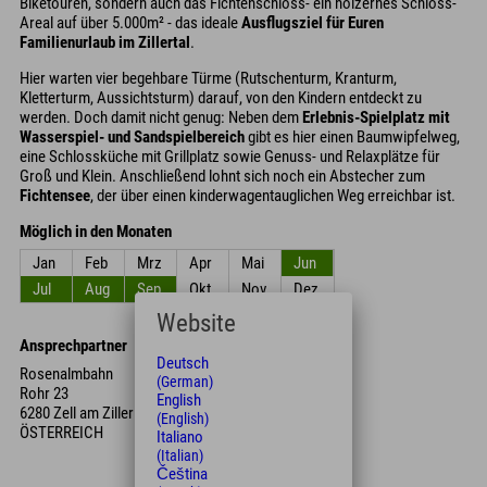
Biketouren, sondern auch das Fichtenschloss- ein hölzernes Schloss-
Areal auf über 5.000m² - das ideale
Ausflugsziel für Euren
Familienurlaub im Zillertal
.
Hier warten vier begehbare Türme (Rutschenturm, Kranturm,
Kletterturm, Aussichtsturm) darauf, von den Kindern entdeckt zu
werden. Doch damit nicht genug: Neben dem
Erlebnis-Spielplatz mit
Wasserspiel- und Sandspielbereich
gibt es hier einen Baumwipfelweg,
eine Schlossküche mit Grillplatz sowie Genuss- und Relaxplätze für
Groß und Klein. Anschließend lohnt sich noch ein Abstecher zum
Fichtensee
, der über einen kinderwagentauglichen Weg erreichbar ist.
Möglich in den Monaten
Jan
Feb
Mrz
Apr
Mai
Jun
Jul
Aug
Sep
Okt
Nov
Dez
Website
Ansprechpartner
Deutsch
Rosenalmbahn
(German)
Rohr 23
English
6280 Zell am Ziller
(English)
ÖSTERREICH
Italiano
(Italian)
Čeština