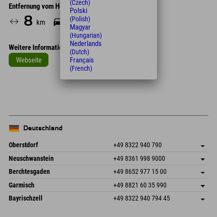
(Czech)
Entfernung vom Hotel
Polski
8
8
(Polish)
km
Min.
Magyar
(Hungarian)
Nederlands
Weitere Informationen
(Dutch)
Webseite
Français
(French)
Leaflet
| Map data © OpenStreetMap contributors
+
−
Deutschland
Oberstdorf
+49 8322 940 790
An der Breitach 3
Adresse speichern
Neuschwanstein
+49 8361 998 9000
87538 Fischen I. Allgäu
Anreiseinfos
An der Riese 45
Adresse speichern
Deutschland
Buchen
Berchtesgaden
+49 8652 977 15 00
87484 Nesselwang im Allgäu
Anreiseinfos
Mail senden
Hofreitstr. 7
Adresse speichern
Deutschland
Buchen
Garmisch
+49 8821 60 35 990
83471 Schönau am Königssee
Anreiseinfos
Mail senden
Frickenstraße 22
Adresse speichern
Deutschland
Buchen
Bayrischzell
+49 8322 940 794 45
82490 Farchant
Anreiseinfos
Mail senden
Seebergstr. 17
Adresse speichern
Deutschland
Buchen
83735 Bayrischzell
Anreiseinfos