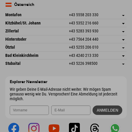
Mail senden
Deutschland
Buchen
Österreich
Mail senden
Montafon
+43 5558 203 330
Dorfstr. 127b
Adresse speichern
Kitzbühel/St. Johann
+43 5352 216 660
6793 Gaschurn/Montafon
Anreiseinfos
Speckbacherstraße 87
Adresse speichern
Österreich
Buchen
Zillertal
+43 5283 393 930
6380 St. Johann in Tirol
Anreiseinfos
Mail senden
Schmiedau 2
Adresse speichern
Österreich
Buchen
Hinterstoder
+43 7564 204 440
6272 Kaltenbach im Zillertal
Anreiseinfos
Mail senden
Freizeitpark 10
Adresse speichern
Österreich
Buchen
Ötztal
+43 5255 206 010
4573 Hinterstoder
Anreiseinfos
Mail senden
Gscheat 14
Adresse speichern
Österreich
Buchen
Bad Kleinkirchheim
+43 4240 213 330
6441 Umhausen
Anreiseinfos
Mail senden
Dorfstraße 24
Adresse speichern
Österreich
Buchen
Stubaital
+43 5226 398500
9546 Bad Kleinkirchheim
Anreiseinfos
Mail senden
Wiesenweg 6
Adresse speichern
Österreich
Buchen
6167 Neustift im Stubaital
Anreiseinfos
Mail senden
Österreich
Buchen
Explorer Newsletter
Mail senden
Wir geben Deine E-Mail-Adresse nicht weiter. Wir mögen Spam
genauso wenig wie Du. Versprochen! Eine Abmeldung ist jederzeit
möglich.