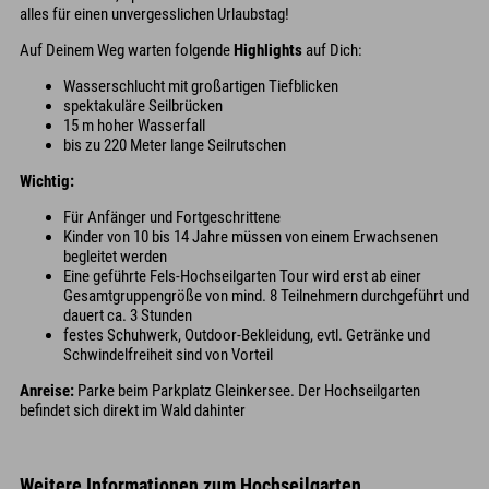
alles für einen unvergesslichen Urlaubstag!
Auf Deinem Weg warten folgende
Highlights
auf Dich:
Wasserschlucht mit großartigen Tiefblicken
spektakuläre Seilbrücken
15 m hoher Wasserfall
bis zu 220 Meter lange Seilrutschen
Wichtig:
Für Anfänger und Fortgeschrittene
Kinder von 10 bis 14 Jahre müssen von einem Erwachsenen
begleitet werden
Eine geführte Fels-Hochseilgarten Tour wird erst ab einer
Gesamtgruppengröße von mind. 8 Teilnehmern durchgeführt und
dauert ca. 3 Stunden
festes Schuhwerk, Outdoor-Bekleidung, evtl. Getränke und
Schwindelfreiheit sind von Vorteil
Anreise:
Parke beim Parkplatz Gleinkersee. Der Hochseilgarten
befindet sich direkt im Wald dahinter
Weitere Informationen zum Hochseilgarten