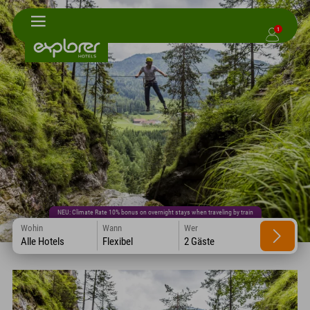
1
NEU: Climate Rate 10% bonus on overnight stays when traveling by train
Wohin
Wann
Wer
Alle Hotels
Flexibel
2 Gäste