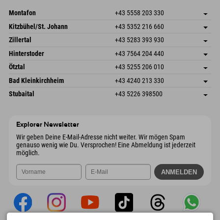
Mail senden
Montafon
+43 5558 203 330
Dorfstr. 127b
Adresse speichern
Kitzbühel/St. Johann
+43 5352 216 660
6793 Gaschurn/Montafon
Anreiseinfos
Speckbacherstraße 87
Adresse speichern
Österreich
Buchen
Zillertal
+43 5283 393 930
6380 St. Johann in Tirol
Anreiseinfos
Mail senden
Schmiedau 2
Adresse speichern
Österreich
Buchen
Hinterstoder
+43 7564 204 440
6272 Kaltenbach im Zillertal
Anreiseinfos
Mail senden
Freizeitpark 10
Adresse speichern
Österreich
Buchen
Ötztal
+43 5255 206 010
4573 Hinterstoder
Anreiseinfos
Mail senden
Gscheat 14
Adresse speichern
Österreich
Buchen
Bad Kleinkirchheim
+43 4240 213 330
6441 Umhausen
Anreiseinfos
Mail senden
Dorfstraße 24
Adresse speichern
Österreich
Buchen
Stubaital
+43 5226 398500
9546 Bad Kleinkirchheim
Anreiseinfos
Mail senden
Wiesenweg 6
Adresse speichern
Österreich
Buchen
6167 Neustift im Stubaital
Anreiseinfos
Mail senden
Österreich
Buchen
Explorer Newsletter
Mail senden
Wir geben Deine E-Mail-Adresse nicht weiter. Wir mögen Spam
genauso wenig wie Du. Versprochen! Eine Abmeldung ist jederzeit
möglich.