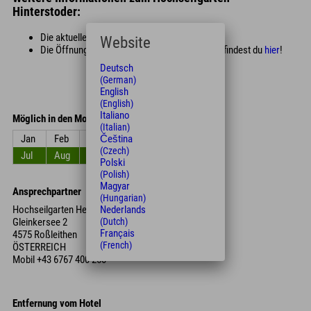
Hinterstoder:
Die aktuellen Preise findest Du
hier
!
Website
Die Öffnungszeiten des Fels-Hochseilgartens findest du
hier
!
Deutsch
(German)
English
(English)
Italiano
Möglich in den Monaten
(Italian)
Čeština
Jan
Feb
Mrz
Apr
Mai
Jun
(Czech)
Jul
Aug
Sep
Okt
Nov
Dez
Polski
(Polish)
Magyar
Ansprechpartner
(Hungarian)
Hochseilgarten Hexenkessel - Fels Hochseilgarten
Nederlands
Gleinkersee 2
(Dutch)
Français
4575 Roßleithen
(French)
ÖSTERREICH
Mobil
+43 6767 400 250
Entfernung vom Hotel