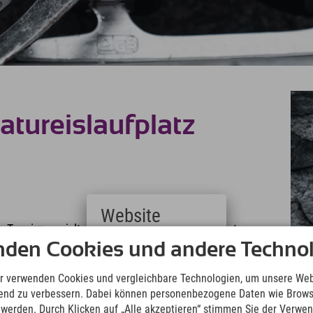
Natureislaufplatz
Website
Tennis gespielt wird, im Winter zum Eislaufplatz
Du in knapp 5 Minuten in Stumm.
Deutsch
nden Cookies und andere Technol
(German)
English
r verwenden Cookies und vergleichbare Technologien, um unsere Web
(English)
ufend zu verbessern. Dabei können personenbezogene Daten wie Brow
Italiano
t werden. Durch Klicken auf „Alle akzeptieren“ stimmen Sie der Verwe