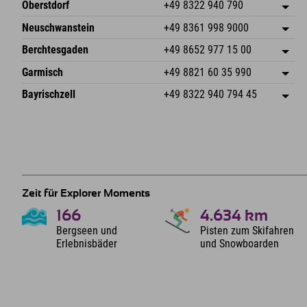
Oberstdorf
+49 8322 940 790
An der Breitach 3
Adresse speichern
Neuschwanstein
+49 8361 998 9000
87538 Fischen I. Allgäu
Anreiseinfos
An der Riese 45
Adresse speichern
Deutschland
Buchen
Berchtesgaden
+49 8652 977 15 00
87484 Nesselwang im Allgäu
Anreiseinfos
Mail senden
Hofreitstr. 7
Adresse speichern
Deutschland
Buchen
Garmisch
+49 8821 60 35 990
83471 Schönau am Königssee
Anreiseinfos
Mail senden
Frickenstraße 22
Adresse speichern
Deutschland
Buchen
Bayrischzell
+49 8322 940 794 45
82490 Farchant
Anreiseinfos
Mail senden
Seebergstr. 17
Adresse speichern
Deutschland
Buchen
83735 Bayrischzell
Anreiseinfos
Mail senden
Deutschland
Buchen
Mail senden
Zeit für Explorer Moments
166
4.634
km
Bergseen und
Pisten zum Skifahren
Erlebnisbäder
und Snowboarden