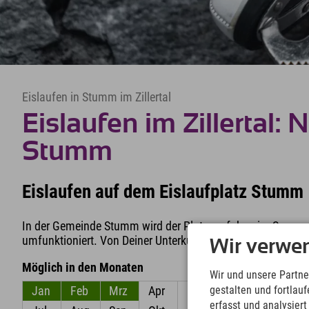
Eislaufen in Stumm im Zillertal
Eislaufen im Zillertal: 
Stumm
Eislaufen auf dem Eislaufplatz Stumm
In der Gemeinde Stumm wird der Platz, auf dem im Sommer 
umfunktioniert. Von Deiner Unterkunft in Kaltenbach bist 
Wir verwe
Möglich in den Monaten
Wir und unsere Partne
gestalten und fortla
Jan
Feb
Mrz
Apr
Mai
Jun
erfasst und analysier