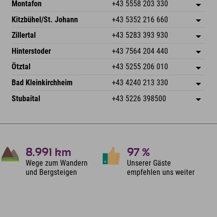
Montafon
+43 5558 203 330
Dorfstr. 127b
Adresse speichern
Kitzbühel/St. Johann
+43 5352 216 660
6793 Gaschurn/Montafon
Anreiseinfos
Speckbacherstraße 87
Adresse speichern
Österreich
Buchen
Zillertal
+43 5283 393 930
6380 St. Johann in Tirol
Anreiseinfos
Mail senden
Schmiedau 2
Adresse speichern
Österreich
Buchen
Hinterstoder
+43 7564 204 440
6272 Kaltenbach im Zillertal
Anreiseinfos
Mail senden
Freizeitpark 10
Adresse speichern
Österreich
Buchen
Ötztal
+43 5255 206 010
4573 Hinterstoder
Anreiseinfos
Mail senden
Gscheat 14
Adresse speichern
Österreich
Buchen
Bad Kleinkirchheim
+43 4240 213 330
6441 Umhausen
Anreiseinfos
Mail senden
Dorfstraße 24
Adresse speichern
Österreich
Buchen
Stubaital
+43 5226 398500
9546 Bad Kleinkirchheim
Anreiseinfos
Mail senden
Wiesenweg 6
Adresse speichern
Österreich
Buchen
6167 Neustift im Stubaital
Anreiseinfos
Mail senden
Österreich
Buchen
Mail senden
8.991
km
97
%
Wege zum Wandern
Unserer Gäste
und Bergsteigen
empfehlen uns weiter