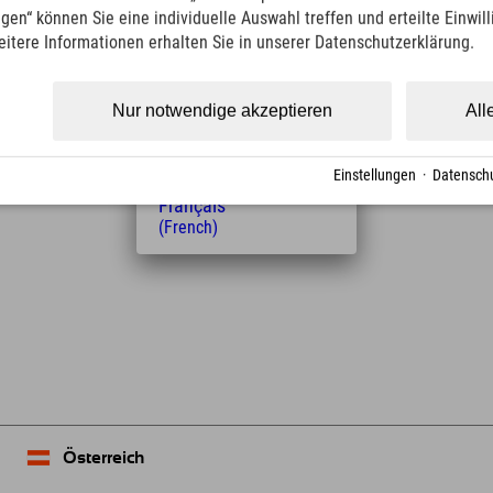
(Italian)
ngen“ können Sie eine individuelle Auswahl treffen und erteilte Einwil
Čeština
eitere Informationen erhalten Sie in unserer Datenschutzerklärung.
(Czech)
Entfernung vom Hotel
Polski
(Polish)
1
4
Nur notwendige akzeptieren
All
km
Min.
Magyar
(Hungarian)
Nederlands
Einstellungen
·
Datenschu
(Dutch)
Français
(French)
Leaflet
| Map data © OpenStreetMap contributors
Österreich