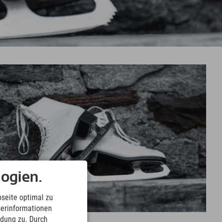
ogien.
seite optimal zu
serinformationen
ndung zu. Durch