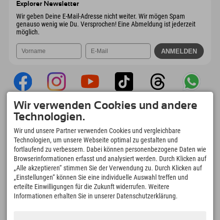
Explorer Newsletter
Mail senden
Wir geben Deine E-Mail-Adresse nicht weiter. Wir mögen Spam
genauso wenig wie Du. Versprochen! Eine Abmeldung ist jederzeit
möglich.
Wir verwenden Cookies und andere
Explorer App
Technologien.
Upload Deiner #ExplorerMoments, Mein
Wir und unsere Partner verwenden Cookies und vergleichbare
Explorer To Go mit Buchungsübersicht,
Technologien, um unsere Webseite optimal zu gestalten und
Bucketlist, Restaurantübersicht uvm. Jetzt
fortlaufend zu verbessern. Dabei können personenbezogene Daten wie
downloaden!
Browserinformationen erfasst und analysiert werden. Durch Klicken auf
„Alle akzeptieren“ stimmen Sie der Verwendung zu. Durch Klicken auf
„Einstellungen“ können Sie eine individuelle Auswahl treffen und
Zeit für Explorer Moments
erteilte Einwilligungen für die Zukunft widerrufen. Weitere
166
4.634
km
Informationen erhalten Sie in unserer Datenschutzerklärung.
Bergseen und Erlebnisbäder
Pisten zum Skifahren und
Snowboarden