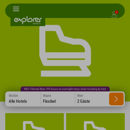
1
NEU: Climate Rate 10% bonus on overnight stays when traveling by train
Wohin
Wann
Wer
Alle Hotels
Flexibel
2 Gäste