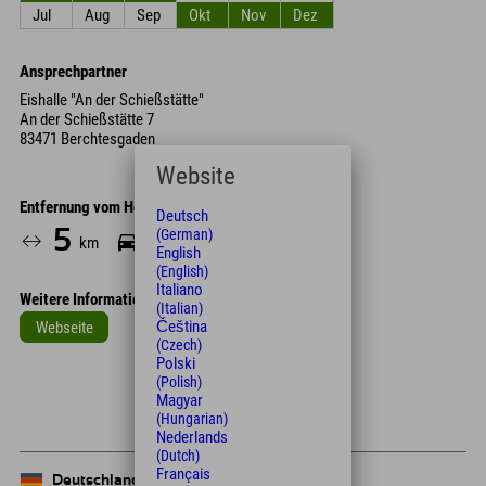
Jul
Aug
Sep
Okt
Nov
Dez
Ansprechpartner
Eishalle "An der Schießstätte"
An der Schießstätte 7
83471 Berchtesgaden
Website
Entfernung vom Hotel
Deutsch
5
10
(German)
km
Min.
English
(English)
Italiano
Weitere Informationen
(Italian)
Čeština
Webseite
(Czech)
Leaflet
| Map data © OpenStreetMap contributors
Polski
(Polish)
+
Magyar
(Hungarian)
−
Nederlands
(Dutch)
Français
Deutschland