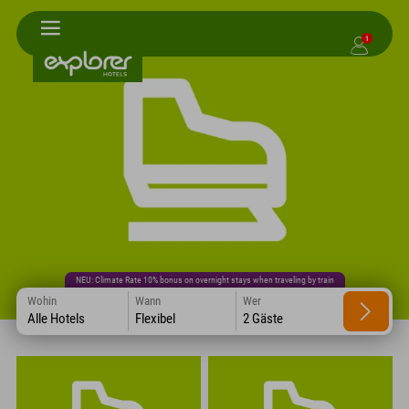
1
NEU: Climate Rate 10% bonus on overnight stays when traveling by train
Wohin
Wann
Wer
Alle Hotels
Flexibel
2 Gäste