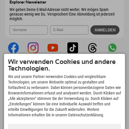
Explorer Newsletter
Mail senden
Wir geben Deine E-Mail-Adresse nicht weiter. Wir mögen Spam
genauso wenig wie Du. Versprochen! Eine Abmeldung ist jederzeit
möglich.
Wir verwenden Cookies und andere
Explorer App
Technologien.
Upload Deiner #ExplorerMoments, Mein
Wir und unsere Partner verwenden Cookies und vergleichbare
Explorer To Go mit Buchungsübersicht,
Technologien, um unsere Webseite optimal zu gestalten und
Bucketlist, Restaurantübersicht uvm. Jetzt
fortlaufend zu verbessern. Dabei können personenbezogene Daten wie
downloaden!
Browserinformationen erfasst und analysiert werden. Durch Klicken auf
„Alle akzeptieren“ stimmen Sie der Verwendung zu. Durch Klicken auf
„Einstellungen“ können Sie eine individuelle Auswahl treffen und
Zeit für Explorer Moments
erteilte Einwilligungen für die Zukunft widerrufen. Weitere
166
4.634
km
Informationen erhalten Sie in unserer Datenschutzerklärung.
Bergseen und Erlebnisbäder
Pisten zum Skifahren und
Snowboarden