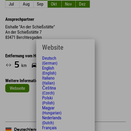
Jul
Aug
Sep
Okt
Nov
Dez
Ansprechpartner
Eishalle "An der Schießstätte"
An der Schießstätte 7
83471 Berchtesgaden
Website
Entfernung vom Hotel
Deutsch
5
10
(German)
km
Min.
English
(English)
Italiano
Weitere Informationen
(Italian)
Čeština
Webseite
(Czech)
Leaflet
| Map data © OpenStreetMap contributors
Polski
(Polish)
+
Magyar
(Hungarian)
−
Nederlands
(Dutch)
Français
Deutschland