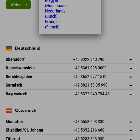
Magyar
Webseite
(Hungarian)
Nederlands
Leaflet
| Map data © OpenStreetMap contributors
(Dutch)
Français
+
(French)
−
Deutschland
Oberstdorf
+49 8322 940 790
An der Breitach 3
Adresse speichern
Neuschwanstein
+49 8361 998 9000
87538 Fischen I. Allgäu
Anreiseinfos
An der Riese 45
Adresse speichern
Deutschland
Buchen
Berchtesgaden
+49 8652 977 15 00
87484 Nesselwang im Allgäu
Anreiseinfos
Mail senden
Hofreitstr. 7
Adresse speichern
Deutschland
Buchen
Garmisch
+49 8821 60 35 990
83471 Schönau am Königssee
Anreiseinfos
Mail senden
Frickenstraße 22
Adresse speichern
Deutschland
Buchen
Bayrischzell
+49 8322 940 794 45
82490 Farchant
Anreiseinfos
Mail senden
Seebergstr. 17
Adresse speichern
Deutschland
Buchen
83735 Bayrischzell
Anreiseinfos
Mail senden
Deutschland
Buchen
Österreich
Mail senden
Montafon
+43 5558 203 330
Dorfstr. 127b
Adresse speichern
Kitzbühel/St. Johann
+43 5352 216 660
6793 Gaschurn/Montafon
Anreiseinfos
Speckbacherstraße 87
Adresse speichern
Österreich
Buchen
Zillertal
+43 5283 393 930