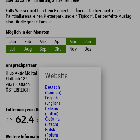
über 30 Jahren Erfahrung an Deiner Seite.
Falls Wasser nicht so Dein Element ist, findest Du hier auch eine
Paintballarena, einen Kletterpark und ein Tipidorf. Der perfekte Auslug
also für die ganze Familie.
Möglich in den Monaten
Jan
Feb
Mrz
Apr
Mai
Jun
Jul
Aug
Sep
Okt
Nov
Dez
Ansprechpartner
Club Aktiv Mölltal
Website
Flattach 135
9831 Flattach
Deutsch
ÖSTERREICH
(German)
English
(English)
Italiano
Entfernung vom Hotel
(Italian)
62.4
65
Čeština
km
Min.
(Czech)
Polski
(Polish)
Weitere Informationen