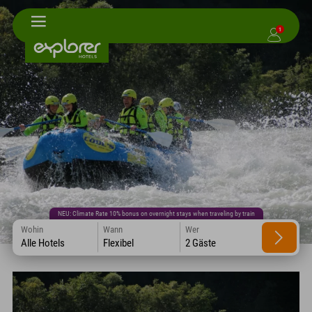
1
NEU: Climate Rate 10% bonus on overnight stays when traveling by train
Wohin
Wann
Wer
Alle Hotels
Flexibel
2 Gäste