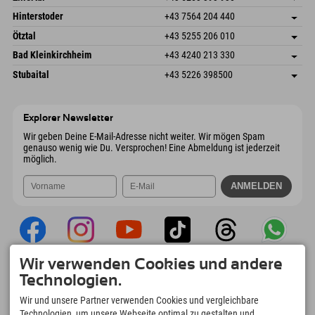
6380 St. Johann in Tirol
Anreiseinfos
Mail senden
Schmiedau 2
Adresse speichern
Österreich
Buchen
Hinterstoder
+43 7564 204 440
6272 Kaltenbach im Zillertal
Anreiseinfos
Mail senden
Freizeitpark 10
Adresse speichern
Österreich
Buchen
Ötztal
+43 5255 206 010
4573 Hinterstoder
Anreiseinfos
Mail senden
Gscheat 14
Adresse speichern
Österreich
Buchen
Bad Kleinkirchheim
+43 4240 213 330
6441 Umhausen
Anreiseinfos
Mail senden
Dorfstraße 24
Adresse speichern
Österreich
Buchen
Stubaital
+43 5226 398500
9546 Bad Kleinkirchheim
Anreiseinfos
Mail senden
Wiesenweg 6
Adresse speichern
Österreich
Buchen
6167 Neustift im Stubaital
Anreiseinfos
Mail senden
Österreich
Buchen
Explorer Newsletter
Mail senden
Wir geben Deine E-Mail-Adresse nicht weiter. Wir mögen Spam
genauso wenig wie Du. Versprochen! Eine Abmeldung ist jederzeit
möglich.
Wir verwenden Cookies und andere
Explorer App
Technologien.
Upload Deiner #ExplorerMoments, Mein
Wir und unsere Partner verwenden Cookies und vergleichbare
Explorer To Go mit Buchungsübersicht,
Technologien, um unsere Webseite optimal zu gestalten und