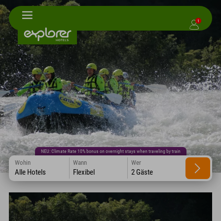
1
NEU: Climate Rate 10% bonus on overnight stays when traveling by train
Wohin
Wann
Wer
Alle Hotels
Flexibel
2 Gäste