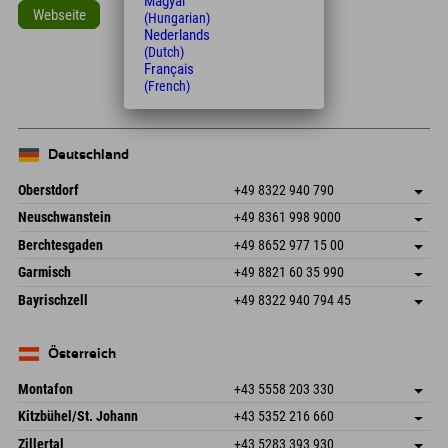
Magyar
Webseite
(Hungarian)
Nederlands
Leaflet
| Map data © OpenStreetMap contributors
(Dutch)
Français
+
(French)
−
Deutschland
Oberstdorf
+49 8322 940 790
An der Breitach 3
Adresse speichern
Neuschwanstein
+49 8361 998 9000
87538 Fischen I. Allgäu
Anreiseinfos
An der Riese 45
Adresse speichern
Deutschland
Buchen
Berchtesgaden
+49 8652 977 15 00
87484 Nesselwang im Allgäu
Anreiseinfos
Mail senden
Hofreitstr. 7
Adresse speichern
Deutschland
Buchen
Garmisch
+49 8821 60 35 990
83471 Schönau am Königssee
Anreiseinfos
Mail senden
Frickenstraße 22
Adresse speichern
Deutschland
Buchen
Bayrischzell
+49 8322 940 794 45
82490 Farchant
Anreiseinfos
Mail senden
Seebergstr. 17
Adresse speichern
Deutschland
Buchen
83735 Bayrischzell
Anreiseinfos
Mail senden
Deutschland
Buchen
Österreich
Mail senden
Montafon
+43 5558 203 330
Dorfstr. 127b
Adresse speichern
Kitzbühel/St. Johann
+43 5352 216 660
6793 Gaschurn/Montafon
Anreiseinfos
Speckbacherstraße 87
Adresse speichern
Österreich
Buchen
Zillertal
+43 5283 393 930