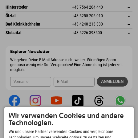
6380 St. Johann in Tirol
Anreiseinfos
Mail senden
Schmiedau 2
Adresse speichern
Österreich
Buchen
Hinterstoder
+43 7564 204 440
6272 Kaltenbach im Zillertal
Anreiseinfos
Mail senden
Freizeitpark 10
Adresse speichern
Österreich
Buchen
Ötztal
+43 5255 206 010
4573 Hinterstoder
Anreiseinfos
Mail senden
Gscheat 14
Adresse speichern
Österreich
Buchen
Bad Kleinkirchheim
+43 4240 213 330
6441 Umhausen
Anreiseinfos
Mail senden
Dorfstraße 24
Adresse speichern
Österreich
Buchen
Stubaital
+43 5226 398500
9546 Bad Kleinkirchheim
Anreiseinfos
Mail senden
Wiesenweg 6
Adresse speichern
Österreich
Buchen
6167 Neustift im Stubaital
Anreiseinfos
Mail senden
Österreich
Buchen
Explorer Newsletter
Mail senden
Wir geben Deine E-Mail-Adresse nicht weiter. Wir mögen Spam
genauso wenig wie Du. Versprochen! Eine Abmeldung ist jederzeit
möglich.
Wir verwenden Cookies und andere
Explorer App
Technologien.
Upload Deiner #ExplorerMoments, Mein
Wir und unsere Partner verwenden Cookies und vergleichbare
Explorer To Go mit Buchungsübersicht,
Technologien, um unsere Webseite optimal zu gestalten und