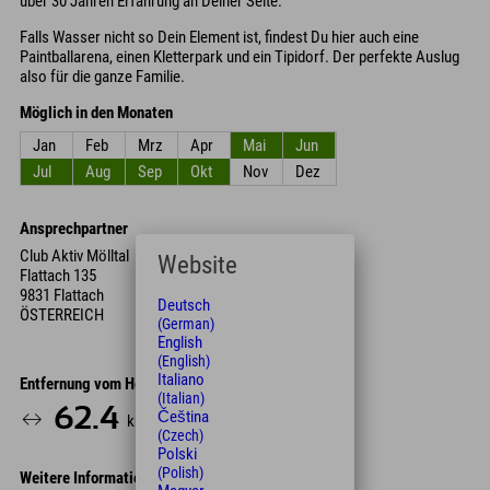
über 30 Jahren Erfahrung an Deiner Seite.
Falls Wasser nicht so Dein Element ist, findest Du hier auch eine
Paintballarena, einen Kletterpark und ein Tipidorf. Der perfekte Auslug
also für die ganze Familie.
Möglich in den Monaten
Jan
Feb
Mrz
Apr
Mai
Jun
Jul
Aug
Sep
Okt
Nov
Dez
Ansprechpartner
Club Aktiv Mölltal
Website
Flattach 135
9831 Flattach
Deutsch
ÖSTERREICH
(German)
English
(English)
Italiano
Entfernung vom Hotel
(Italian)
62.4
65
Čeština
km
Min.
(Czech)
Polski
(Polish)
Weitere Informationen