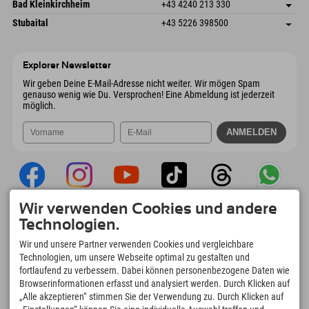
Gscheat 14
Adresse speichern
Österreich
Buchen
Bad Kleinkirchheim
+43 4240 213 330
6441 Umhausen
Anreiseinfos
Mail senden
Dorfstraße 24
Adresse speichern
Österreich
Buchen
Stubaital
+43 5226 398500
9546 Bad Kleinkirchheim
Anreiseinfos
Mail senden
Wiesenweg 6
Adresse speichern
Österreich
Buchen
6167 Neustift im Stubaital
Anreiseinfos
Mail senden
Österreich
Buchen
Explorer Newsletter
Mail senden
Wir geben Deine E-Mail-Adresse nicht weiter. Wir mögen Spam
genauso wenig wie Du. Versprochen! Eine Abmeldung ist jederzeit
möglich.
Wir verwenden Cookies und andere
Explorer App
Technologien.
Upload Deiner #ExplorerMoments, Mein
Wir und unsere Partner verwenden Cookies und vergleichbare
Explorer To Go mit Buchungsübersicht,
Technologien, um unsere Webseite optimal zu gestalten und
Bucketlist, Restaurantübersicht uvm. Jetzt
fortlaufend zu verbessern. Dabei können personenbezogene Daten wie
downloaden!
Browserinformationen erfasst und analysiert werden. Durch Klicken auf
„Alle akzeptieren“ stimmen Sie der Verwendung zu. Durch Klicken auf