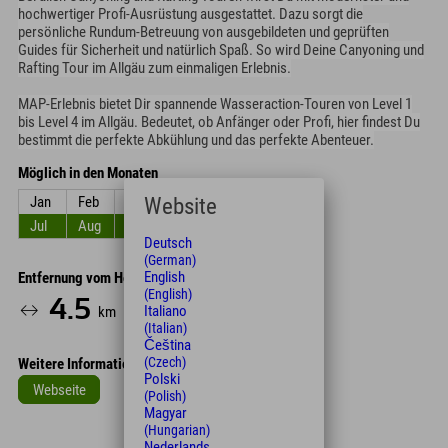
hochwertiger Profi-Ausrüstung ausgestattet. Dazu sorgt die
persönliche Rundum-Betreuung von ausgebildeten und geprüften
Guides für Sicherheit und natürlich Spaß. So wird Deine Canyoning und
Rafting Tour im Allgäu zum einmaligen Erlebnis.
MAP-Erlebnis bietet Dir spannende Wasseraction-Touren von Level 1
bis Level 4 im Allgäu. Bedeutet, ob Anfänger oder Profi, hier findest Du
bestimmt die perfekte Abkühlung und das perfekte Abenteuer.
Möglich in den Monaten
Website
Jan
Feb
Mrz
Apr
Mai
Jun
Jul
Aug
Sep
Okt
Nov
Dez
Deutsch
(German)
English
Entfernung vom Hotel
(English)
4.5
7
Italiano
km
Min.
(Italian)
Čeština
(Czech)
Weitere Informationen
Polski
Webseite
(Polish)
Magyar
Leaflet
| Map data © OpenStreetMap contributors
(Hungarian)
Nederlands