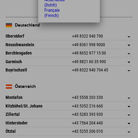
+
(Dutch)
Français
−
(French)
Deutschland
Oberstdorf
+49 8322 940 790
An der Breitach 3
Adresse speichern
Neuschwanstein
+49 8361 998 9000
87538 Fischen I. Allgäu
Anreiseinfos
An der Riese 45
Adresse speichern
Deutschland
Buchen
Berchtesgaden
+49 8652 977 15 00
87484 Nesselwang im Allgäu
Anreiseinfos
Mail senden
Hofreitstr. 7
Adresse speichern
Deutschland
Buchen
Garmisch
+49 8821 60 35 990
83471 Schönau am Königssee
Anreiseinfos
Mail senden
Frickenstraße 22
Adresse speichern
Deutschland
Buchen
Bayrischzell
+49 8322 940 794 45
82490 Farchant
Anreiseinfos
Mail senden
Seebergstr. 17
Adresse speichern
Deutschland
Buchen
83735 Bayrischzell
Anreiseinfos
Mail senden
Deutschland
Buchen
Österreich
Mail senden
Montafon
+43 5558 203 330
Dorfstr. 127b
Adresse speichern
Kitzbühel/St. Johann
+43 5352 216 660
6793 Gaschurn/Montafon
Anreiseinfos
Speckbacherstraße 87
Adresse speichern
Österreich
Buchen
Zillertal
+43 5283 393 930
6380 St. Johann in Tirol
Anreiseinfos
Mail senden
Schmiedau 2
Adresse speichern
Österreich
Buchen
Hinterstoder
+43 7564 204 440
6272 Kaltenbach im Zillertal
Anreiseinfos
Mail senden
Freizeitpark 10
Adresse speichern
Österreich
Buchen
Ötztal
+43 5255 206 010
4573 Hinterstoder
Anreiseinfos
Mail senden