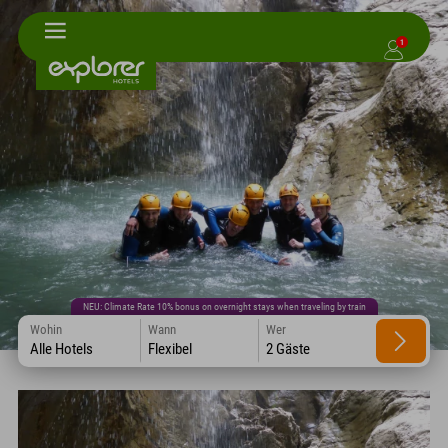
1
NEU: Climate Rate 10% bonus on overnight stays when traveling by train
Wohin
Wann
Wer
Alle Hotels
Flexibel
2 Gäste