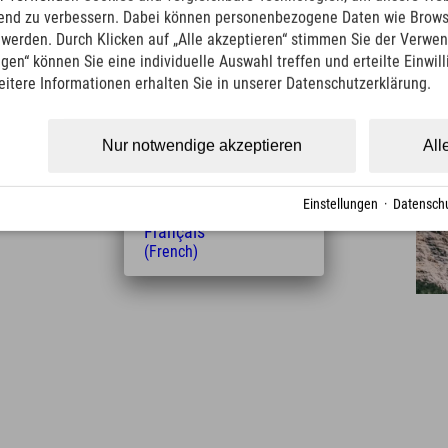
(English)
ufend zu verbessern. Dabei können personenbezogene Daten wie Brow
Italiano
t werden. Durch Klicken auf „Alle akzeptieren“ stimmen Sie der Verwe
(Italian)
ngen“ können Sie eine individuelle Auswahl treffen und erteilte Einwil
Čeština
eitere Informationen erhalten Sie in unserer Datenschutzerklärung.
(Czech)
Polski
Entfernung vom Hotel
(Polish)
Nur notwendige akzeptieren
All
Magyar
6.1
13
km
Min.
(Hungarian)
Nederlands
Einstellungen
·
Datenschu
(Dutch)
Français
(French)
Leaflet
| Map data © OpenStreetMap contributors