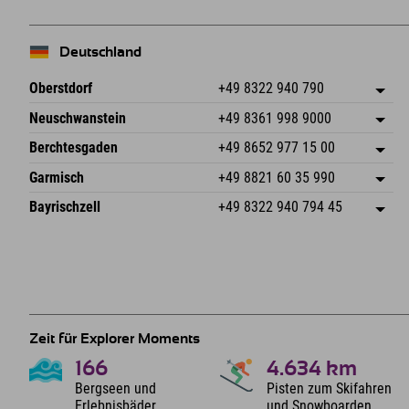
Deutschland
Oberstdorf
+49 8322 940 790
An der Breitach 3
Adresse speichern
Neuschwanstein
+49 8361 998 9000
87538 Fischen I. Allgäu
Anreiseinfos
An der Riese 45
Adresse speichern
Deutschland
Buchen
Berchtesgaden
+49 8652 977 15 00
87484 Nesselwang im Allgäu
Anreiseinfos
Mail senden
Hofreitstr. 7
Adresse speichern
Deutschland
Buchen
Garmisch
+49 8821 60 35 990
83471 Schönau am Königssee
Anreiseinfos
Mail senden
Frickenstraße 22
Adresse speichern
Deutschland
Buchen
Bayrischzell
+49 8322 940 794 45
82490 Farchant
Anreiseinfos
Mail senden
Seebergstr. 17
Adresse speichern
Deutschland
Buchen
83735 Bayrischzell
Anreiseinfos
Mail senden
Deutschland
Buchen
Mail senden
Zeit für Explorer Moments
166
4.634
km
Bergseen und
Pisten zum Skifahren
Erlebnisbäder
und Snowboarden