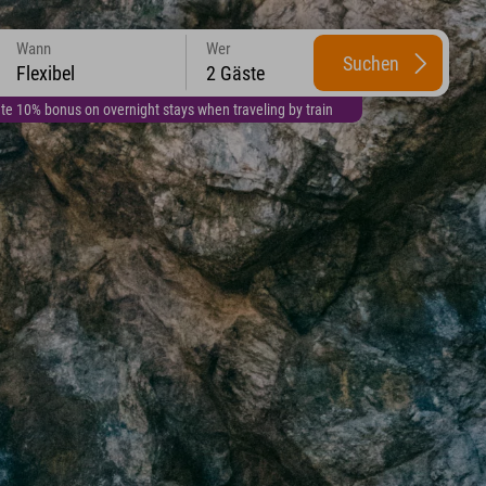
Wann
Wer
Suchen
Flexibel
2 Gäste
te 10% bonus on overnight stays when traveling by train