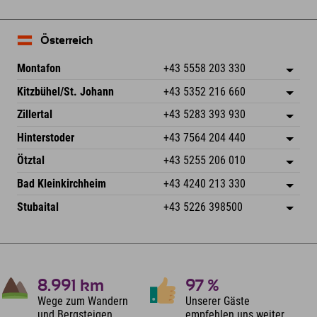
Österreich
Montafon
+43 5558 203 330
Dorfstr. 127b
Adresse speichern
Kitzbühel/St. Johann
+43 5352 216 660
6793 Gaschurn/Montafon
Anreiseinfos
Speckbacherstraße 87
Adresse speichern
Österreich
Buchen
Zillertal
+43 5283 393 930
6380 St. Johann in Tirol
Anreiseinfos
Mail senden
Schmiedau 2
Adresse speichern
Österreich
Buchen
Hinterstoder
+43 7564 204 440
6272 Kaltenbach im Zillertal
Anreiseinfos
Mail senden
Freizeitpark 10
Adresse speichern
Österreich
Buchen
Ötztal
+43 5255 206 010
4573 Hinterstoder
Anreiseinfos
Mail senden
Gscheat 14
Adresse speichern
Österreich
Buchen
Bad Kleinkirchheim
+43 4240 213 330
6441 Umhausen
Anreiseinfos
Mail senden
Dorfstraße 24
Adresse speichern
Österreich
Buchen
Stubaital
+43 5226 398500
9546 Bad Kleinkirchheim
Anreiseinfos
Mail senden
Wiesenweg 6
Adresse speichern
Österreich
Buchen
6167 Neustift im Stubaital
Anreiseinfos
Mail senden
Österreich
Buchen
Mail senden
8.991
km
97
%
Wege zum Wandern
Unserer Gäste
und Bergsteigen
empfehlen uns weiter