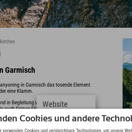
kirchen
h
in Garmisch
Canyoning in Garmisch das tosende Element
oder eine Klamm.
und in Begleitung von einem erfahrenen
Website
is auch Deinen Freunden berichten ;)
nden Cookies und andere Technol
Deutsch
tag bis Sonntag (Mai-September) statt.
(German)
English
r verwenden Cookies und vergleichbare Technologien, um unsere Web