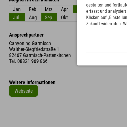
gestalten und fortla
Jan
Feb
Mrz
Apr
Mai
Jun
erfasst und analysier
Jul
Aug
Sep
Okt
Nov
Dez
Klicken auf „Einstellu
Zukunft widerrufen. W
Ansprechpartner
Canyoning Garmisch
Walther-Siegfriedstraße 1
82467 Garmisch-Partenkirchen
Tel.
08821 969 866
Weitere Informationen
Webseite
+
−