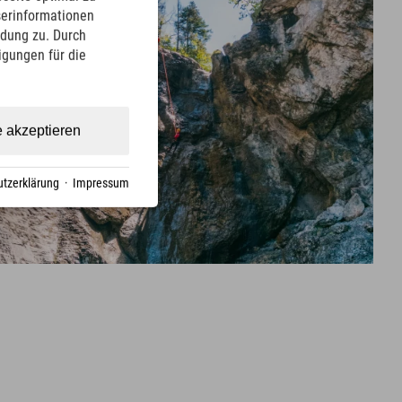
serinformationen
ndung zu. Durch
ligungen für die
e akzeptieren
tzerklärung
·
Impressum