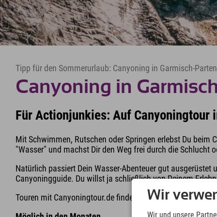
Tipp für den Sommerurlaub: Canyoning in Garmisch-Parten
Canyoning in Garmisc
Für Actionjunkies: Auf Canyoningtour 
Mit Schwimmen, Rutschen oder Springen erlebst Du beim 
"Wasser" und machst Dir den Weg frei durch die Schlucht 
Natürlich passiert Dein Wasser-Abenteuer gut ausgerüstet 
Canyoningguide. Du willst ja schließlich von Deinem Erlebn
Wir verwe
Touren mit Canyoningtour.de finden jeden Montag, Donners
Wir und unsere Partne
Möglich in den Monaten