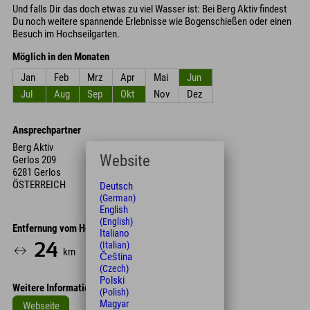
Und falls Dir das doch etwas zu viel Wasser ist: Bei Berg Aktiv findest
Du noch weitere spannende Erlebnisse wie Bogenschießen oder einen
Besuch im Hochseilgarten.
Möglich in den Monaten
Jan
Feb
Mrz
Apr
Mai
Jun
Jul
Aug
Sep
Okt
Nov
Dez
Ansprechpartner
Berg Aktiv
Website
Gerlos 209
6281 Gerlos
ÖSTERREICH
Deutsch
(German)
English
(English)
Entfernung vom Hotel
Italiano
(Italian)
24
28
km
Min.
Čeština
(Czech)
Polski
Weitere Informationen
(Polish)
Magyar
Webseite