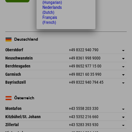
(Hungarian)
Nederlands
Leaflet
| Map data © OpenStreetMap contributors
(Dutch)
+
Français
(French)
−
Deutschland
Oberstdorf
+49 8322 940 790
An der Breitach 3
Adresse speichern
Neuschwanstein
+49 8361 998 9000
87538 Fischen I. Allgäu
Anreiseinfos
An der Riese 45
Adresse speichern
Deutschland
Buchen
Berchtesgaden
+49 8652 977 15 00
87484 Nesselwang im Allgäu
Anreiseinfos
Mail senden
Hofreitstr. 7
Adresse speichern
Deutschland
Buchen
Garmisch
+49 8821 60 35 990
83471 Schönau am Königssee
Anreiseinfos
Mail senden
Frickenstraße 22
Adresse speichern
Deutschland
Buchen
Bayrischzell
+49 8322 940 794 45
82490 Farchant
Anreiseinfos
Mail senden
Seebergstr. 17
Adresse speichern
Deutschland
Buchen
83735 Bayrischzell
Anreiseinfos
Mail senden
Deutschland
Buchen
Österreich
Mail senden
Montafon
+43 5558 203 330
Dorfstr. 127b
Adresse speichern
Kitzbühel/St. Johann
+43 5352 216 660
6793 Gaschurn/Montafon
Anreiseinfos
Speckbacherstraße 87
Adresse speichern
Österreich
Buchen
Zillertal
+43 5283 393 930
6380 St. Johann in Tirol
Anreiseinfos
Mail senden
Schmiedau 2
Adresse speichern