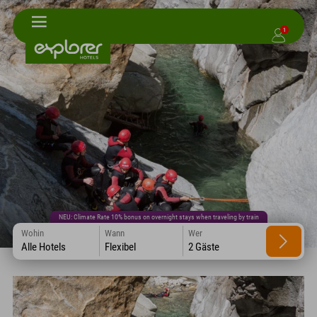
1
NEU: Climate Rate 10% bonus on overnight stays when traveling by train
Wohin
Wann
Wer
Alle Hotels
Flexibel
2 Gäste