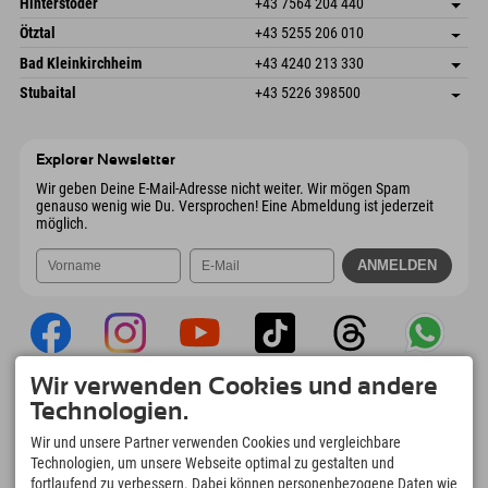
Österreich
Buchen
Hinterstoder
+43 7564 204 440
6272 Kaltenbach im Zillertal
Anreiseinfos
Mail senden
Freizeitpark 10
Adresse speichern
Österreich
Buchen
Ötztal
+43 5255 206 010
4573 Hinterstoder
Anreiseinfos
Mail senden
Gscheat 14
Adresse speichern
Österreich
Buchen
Bad Kleinkirchheim
+43 4240 213 330
6441 Umhausen
Anreiseinfos
Mail senden
Dorfstraße 24
Adresse speichern
Österreich
Buchen
Stubaital
+43 5226 398500
9546 Bad Kleinkirchheim
Anreiseinfos
Mail senden
Wiesenweg 6
Adresse speichern
Österreich
Buchen
6167 Neustift im Stubaital
Anreiseinfos
Mail senden
Österreich
Buchen
Explorer Newsletter
Mail senden
Wir geben Deine E-Mail-Adresse nicht weiter. Wir mögen Spam
genauso wenig wie Du. Versprochen! Eine Abmeldung ist jederzeit
möglich.
Wir verwenden Cookies und andere
Explorer App
Technologien.
Upload Deiner #ExplorerMoments, Mein
Wir und unsere Partner verwenden Cookies und vergleichbare
Explorer To Go mit Buchungsübersicht,
Technologien, um unsere Webseite optimal zu gestalten und
Bucketlist, Restaurantübersicht uvm. Jetzt
fortlaufend zu verbessern. Dabei können personenbezogene Daten wie
downloaden!