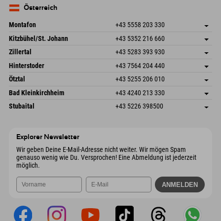
Mail senden
Deutschland
Buchen
Österreich
Mail senden
Montafon
+43 5558 203 330
Dorfstr. 127b
Adresse speichern
Kitzbühel/St. Johann
+43 5352 216 660
6793 Gaschurn/Montafon
Anreiseinfos
Speckbacherstraße 87
Adresse speichern
Österreich
Buchen
Zillertal
+43 5283 393 930
6380 St. Johann in Tirol
Anreiseinfos
Mail senden
Schmiedau 2
Adresse speichern
Österreich
Buchen
Hinterstoder
+43 7564 204 440
6272 Kaltenbach im Zillertal
Anreiseinfos
Mail senden
Freizeitpark 10
Adresse speichern
Österreich
Buchen
Ötztal
+43 5255 206 010
4573 Hinterstoder
Anreiseinfos
Mail senden
Gscheat 14
Adresse speichern
Österreich
Buchen
Bad Kleinkirchheim
+43 4240 213 330
6441 Umhausen
Anreiseinfos
Mail senden
Dorfstraße 24
Adresse speichern
Österreich
Buchen
Stubaital
+43 5226 398500
9546 Bad Kleinkirchheim
Anreiseinfos
Mail senden
Wiesenweg 6
Adresse speichern
Österreich
Buchen
6167 Neustift im Stubaital
Anreiseinfos
Mail senden
Österreich
Buchen
Explorer Newsletter
Mail senden
Wir geben Deine E-Mail-Adresse nicht weiter. Wir mögen Spam
genauso wenig wie Du. Versprochen! Eine Abmeldung ist jederzeit
möglich.