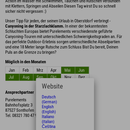
Action im Wasser mit Schwimmen, Tauchen und Rutschen verbunden
mit Klettern, Springen und Abseilen Diesen Tag wirst Du so schnell
sicher nicht vergessen :)
Unser Tipp für jeden, der seinen Urlaub in Oberstdorf verbringt -
Canyoning in der Starzlachklamm.
In einer der bekanntesten
Schluchten Europas bietet Purelements verschiedenste geführte
Canyoning-Touren mit unterschiedlichen Schwierigkeitsgraden an. Für
das perfekte Outdoor-Erlebnis sorgen unterschiedliche Abseilpartien
und eine 18 Meter lange Rutsche zum Schluss Bist Du bereit, Deinen
Puls an die Grenze zu bringen?
Möglich in den Monaten
Jan
Feb
Mrz
Apr
Mai
Jun
Jul
Aug
Sep
Okt
Nov
Dez
Website
Ansprechpartner
Deutsch
Purelements
(German)
Bahnhofsplatz 3
English
87527 Sonthofen
(English)
Tel.
08321 780 47 90
Italiano
(Italian)
Čeština