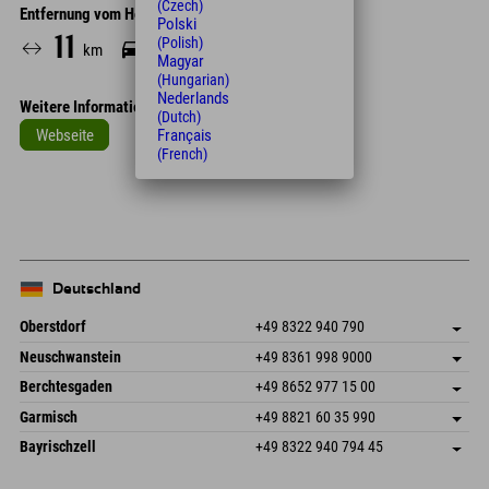
(Czech)
Entfernung vom Hotel
Polski
11
15
(Polish)
km
Min.
Magyar
(Hungarian)
Nederlands
Weitere Informationen
(Dutch)
Webseite
Français
(French)
Leaflet
| Map data © OpenStreetMap contributors
+
−
Deutschland
Oberstdorf
+49 8322 940 790
An der Breitach 3
Adresse speichern
Neuschwanstein
+49 8361 998 9000
87538 Fischen I. Allgäu
Anreiseinfos
An der Riese 45
Adresse speichern
Deutschland
Buchen
Berchtesgaden
+49 8652 977 15 00
87484 Nesselwang im Allgäu
Anreiseinfos
Mail senden
Hofreitstr. 7
Adresse speichern
Deutschland
Buchen
Garmisch
+49 8821 60 35 990
83471 Schönau am Königssee
Anreiseinfos
Mail senden
Frickenstraße 22
Adresse speichern
Deutschland
Buchen
Bayrischzell
+49 8322 940 794 45
82490 Farchant
Anreiseinfos
Mail senden
Seebergstr. 17
Adresse speichern
Deutschland
Buchen
83735 Bayrischzell
Anreiseinfos