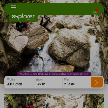
1
NEU: Climate Rate 10% bonus on overnight stays when traveling by train
Wohin
Wann
Wer
Alle Hotels
Flexibel
2 Gäste