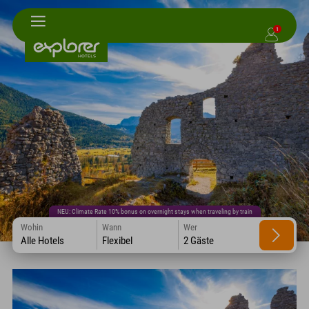
1
NEU: Climate Rate 10% bonus on overnight stays when traveling by train
Wohin
Wann
Wer
Alle Hotels
Flexibel
2 Gäste