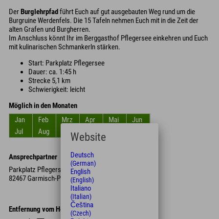
Der
Burglehrpfad
führt Euch auf gut ausgebauten Weg rund um die
Burgruine Werdenfels. Die 15 Tafeln nehmen Euch mit in die Zeit der
alten Grafen und Burgherren.
Im Anschluss könnt Ihr im Berggasthof Pflegersee einkehren und Euch
mit kulinarischen Schmankerln stärken.
Start: Parkplatz Pflegersee
Dauer: ca. 1:45 h
Strecke 5,1 km
Schwierigkeit: leicht
Möglich in den Monaten
Jan
Feb
Mrz
Apr
Mai
Jun
Jul
Aug
Sep
Okt
Nov
Dez
Website
Deutsch
Ansprechpartner
(German)
Parkplatz Pflegersee
English
82467 Garmisch-Partenkirchen
(English)
Italiano
(Italian)
Čeština
Entfernung vom Hotel
(Czech)