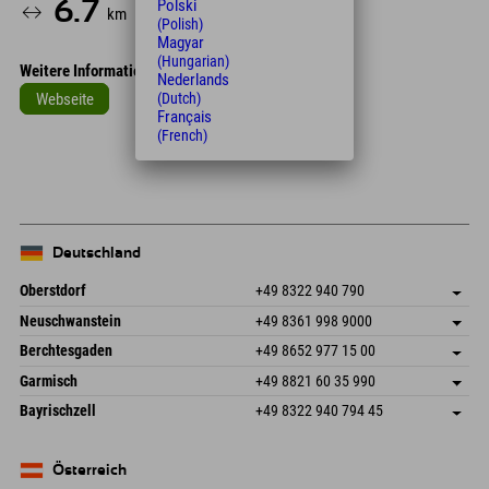
Polski
6.7
12
km
Min.
(Polish)
Magyar
(Hungarian)
Weitere Informationen
Nederlands
Webseite
(Dutch)
Français
Leaflet
| Map data © OpenStreetMap contributors
(French)
+
−
Deutschland
Oberstdorf
+49 8322 940 790
An der Breitach 3
Adresse speichern
Neuschwanstein
+49 8361 998 9000
87538 Fischen I. Allgäu
Anreiseinfos
An der Riese 45
Adresse speichern
Deutschland
Buchen
Berchtesgaden
+49 8652 977 15 00
87484 Nesselwang im Allgäu
Anreiseinfos
Mail senden
Hofreitstr. 7
Adresse speichern
Deutschland
Buchen
Garmisch
+49 8821 60 35 990
83471 Schönau am Königssee
Anreiseinfos
Mail senden
Frickenstraße 22
Adresse speichern
Deutschland
Buchen
Bayrischzell
+49 8322 940 794 45
82490 Farchant
Anreiseinfos
Mail senden
Seebergstr. 17
Adresse speichern
Deutschland
Buchen
83735 Bayrischzell
Anreiseinfos
Mail senden
Deutschland
Buchen
Österreich
Mail senden