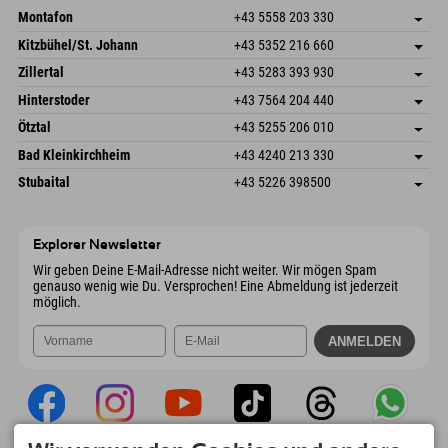
Montafon
+43 5558 203 330
Dorfstr. 127b
Adresse speichern
Kitzbühel/St. Johann
+43 5352 216 660
6793 Gaschurn/Montafon
Anreiseinfos
Speckbacherstraße 87
Adresse speichern
Österreich
Buchen
Zillertal
+43 5283 393 930
6380 St. Johann in Tirol
Anreiseinfos
Mail senden
Schmiedau 2
Adresse speichern
Österreich
Buchen
Hinterstoder
+43 7564 204 440
6272 Kaltenbach im Zillertal
Anreiseinfos
Mail senden
Freizeitpark 10
Adresse speichern
Österreich
Buchen
Ötztal
+43 5255 206 010
4573 Hinterstoder
Anreiseinfos
Mail senden
Gscheat 14
Adresse speichern
Österreich
Buchen
Bad Kleinkirchheim
+43 4240 213 330
6441 Umhausen
Anreiseinfos
Mail senden
Dorfstraße 24
Adresse speichern
Österreich
Buchen
Stubaital
+43 5226 398500
9546 Bad Kleinkirchheim
Anreiseinfos
Mail senden
Wiesenweg 6
Adresse speichern
Österreich
Buchen
6167 Neustift im Stubaital
Anreiseinfos
Mail senden
Österreich
Buchen
Explorer Newsletter
Mail senden
Wir geben Deine E-Mail-Adresse nicht weiter. Wir mögen Spam
genauso wenig wie Du. Versprochen! Eine Abmeldung ist jederzeit
möglich.