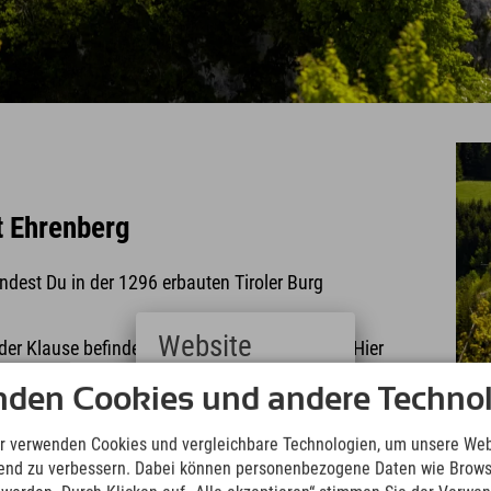
t Ehrenberg
dest Du in der 1296 erbauten Tiroler Burg
Website
 der Klause befindet sich ein Erlebnismuseum. Hier
en im 14. Jahrhundert. In diesem Museum ist auch
Deutsch
nden Cookies und andere Technol
(German)
gsanlage und wichtige Zollstation zwischen der
English
r verwenden Cookies und vergleichbare Technologien, um unsere Web
indet sich spannende
Ausstellungen im
(English)
ufend zu verbessern. Dabei können personenbezogene Daten wie Brow
Italiano