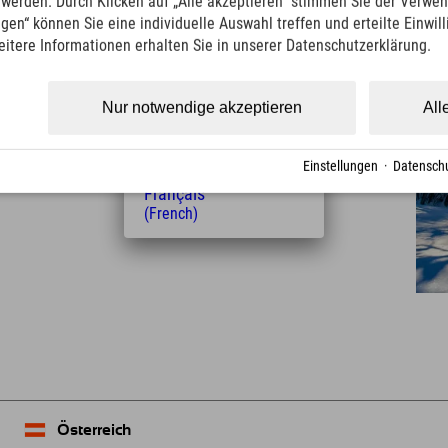
t werden. Durch Klicken auf „Alle akzeptieren“ stimmen Sie der Verwe
(Italian)
ngen“ können Sie eine individuelle Auswahl treffen und erteilte Einwil
 Ehrenberg
mit dem spektakulären Weg auf der
Čeština
eitere Informationen erhalten Sie in unserer Datenschutzerklärung.
(Czech)
Polski
(Polish)
Nur notwendige akzeptieren
All
Magyar
(Hungarian)
Nederlands
Einstellungen
·
Datenschu
(Dutch)
Français
(French)
Österreich