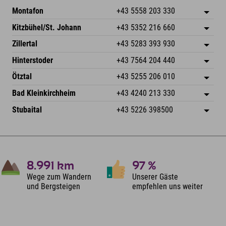
Montafon
+43 5558 203 330
Dorfstr. 127b
Adresse speichern
Kitzbühel/St. Johann
+43 5352 216 660
6793 Gaschurn/Montafon
Anreiseinfos
Speckbacherstraße 87
Adresse speichern
Österreich
Buchen
Zillertal
+43 5283 393 930
6380 St. Johann in Tirol
Anreiseinfos
Mail senden
Schmiedau 2
Adresse speichern
Österreich
Buchen
Hinterstoder
+43 7564 204 440
6272 Kaltenbach im Zillertal
Anreiseinfos
Mail senden
Freizeitpark 10
Adresse speichern
Österreich
Buchen
Ötztal
+43 5255 206 010
4573 Hinterstoder
Anreiseinfos
Mail senden
Gscheat 14
Adresse speichern
Österreich
Buchen
Bad Kleinkirchheim
+43 4240 213 330
6441 Umhausen
Anreiseinfos
Mail senden
Dorfstraße 24
Adresse speichern
Österreich
Buchen
Stubaital
+43 5226 398500
9546 Bad Kleinkirchheim
Anreiseinfos
Mail senden
Wiesenweg 6
Adresse speichern
Österreich
Buchen
6167 Neustift im Stubaital
Anreiseinfos
Mail senden
Österreich
Buchen
Mail senden
8.991
km
97
%
Wege zum Wandern
Unserer Gäste
und Bergsteigen
empfehlen uns weiter