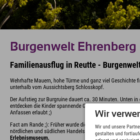
Burgenwelt Ehrenberg
Familienausflug in Reutte - Burgenwel
Wehrhafte Mauern, hohe Türme und ganz viel Geschichte fin
unterhalb vom Aussichtsberg Schlosskopf.
Der Aufstieg zur Burgruine dauert ca. 30 Minuten. Unten in
entdecken die Kinder spannende Geschichten über das Leb
Anfassen erlaubt ;)
Wir verwe
Fact am Rande ;): Früher wurde diese Burg als Verteidigun
Wir und unsere Partne
nördlichen und südlichen Handelsroute genutzt. Heute bef
gestalten und fortla
Erlebnismuseum.