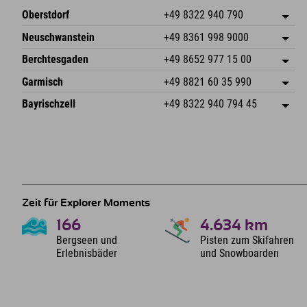
Oberstdorf
+49 8322 940 790
An der Breitach 3
Adresse speichern
Neuschwanstein
+49 8361 998 9000
87538 Fischen I. Allgäu
Anreiseinfos
An der Riese 45
Adresse speichern
Deutschland
Buchen
Berchtesgaden
+49 8652 977 15 00
87484 Nesselwang im Allgäu
Anreiseinfos
Mail senden
Hofreitstr. 7
Adresse speichern
Deutschland
Buchen
Garmisch
+49 8821 60 35 990
83471 Schönau am Königssee
Anreiseinfos
Mail senden
Frickenstraße 22
Adresse speichern
Deutschland
Buchen
Bayrischzell
+49 8322 940 794 45
82490 Farchant
Anreiseinfos
Mail senden
Seebergstr. 17
Adresse speichern
Deutschland
Buchen
83735 Bayrischzell
Anreiseinfos
Mail senden
Deutschland
Buchen
Mail senden
Zeit für Explorer Moments
166
4.634
km
Bergseen und
Pisten zum Skifahren
Erlebnisbäder
und Snowboarden