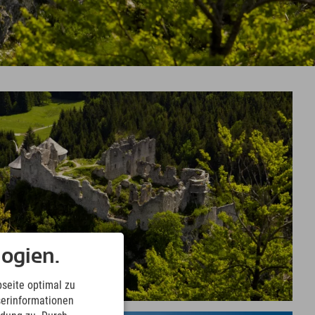
ogien.
seite optimal zu
serinformationen