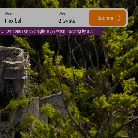
Wann
Wer
Suchen
Flexibel
2 Gäste
te 10% bonus on overnight stays when traveling by train