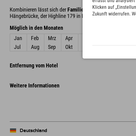
erfasst und analysier
Klicken auf „Einstellu
Kombinieren lässt sich der
Familienausflug zur Burgruine
Zukunft widerrufen. W
Hängebrücke, der Highline 179 in Reutte!
Möglich in den Monaten
Jan
Feb
Mrz
Apr
Mai
Jun
Jul
Aug
Sep
Okt
Nov
Dez
Entfernung vom Hotel
Weitere Informationen
Deutschland