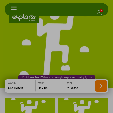
1
NEU: Climate Rate 10% bonus on overnight stays when traveling by train
Wohin
Wann
Wer
Alle Hotels
Flexibel
2 Gäste