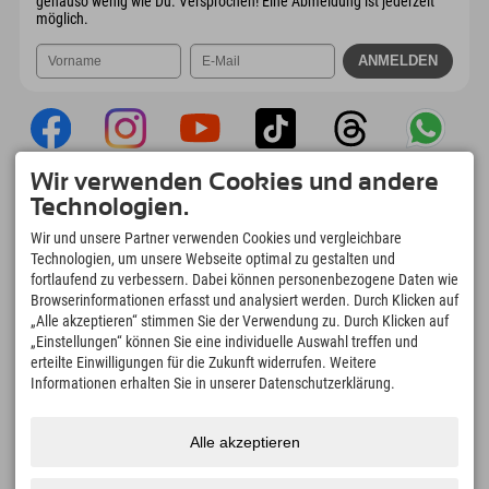
genauso wenig wie Du. Versprochen! Eine Abmeldung ist jederzeit
möglich.
Wir verwenden Cookies und andere
Explorer App
Technologien.
Upload Deiner #ExplorerMoments, Mein
Wir und unsere Partner verwenden Cookies und vergleichbare
Explorer To Go mit Buchungsübersicht,
Technologien, um unsere Webseite optimal zu gestalten und
Bucketlist, Restaurantübersicht uvm. Jetzt
fortlaufend zu verbessern. Dabei können personenbezogene Daten wie
downloaden!
Browserinformationen erfasst und analysiert werden. Durch Klicken auf
„Alle akzeptieren“ stimmen Sie der Verwendung zu. Durch Klicken auf
„Einstellungen“ können Sie eine individuelle Auswahl treffen und
Zeit für Explorer Moments
erteilte Einwilligungen für die Zukunft widerrufen. Weitere
166
4.634
km
Informationen erhalten Sie in unserer Datenschutzerklärung.
Bergseen und Erlebnisbäder
Pisten zum Skifahren und
Snowboarden
8.991
km
97
%
Alle akzeptieren
Wege zum Wandern und
Unserer Gäste empfehlen
Bergsteigen
uns weiter