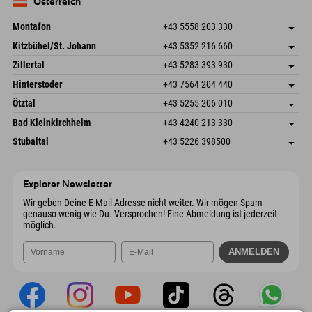
Deutschland
Buchen
Österreich
Mail senden
Montafon
+43 5558 203 330
Dorfstr. 127b
Adresse speichern
Kitzbühel/St. Johann
+43 5352 216 660
6793 Gaschurn/Montafon
Anreiseinfos
Speckbacherstraße 87
Adresse speichern
Österreich
Buchen
Zillertal
+43 5283 393 930
6380 St. Johann in Tirol
Anreiseinfos
Mail senden
Schmiedau 2
Adresse speichern
Österreich
Buchen
Hinterstoder
+43 7564 204 440
6272 Kaltenbach im Zillertal
Anreiseinfos
Mail senden
Freizeitpark 10
Adresse speichern
Österreich
Buchen
Ötztal
+43 5255 206 010
4573 Hinterstoder
Anreiseinfos
Mail senden
Gscheat 14
Adresse speichern
Österreich
Buchen
Bad Kleinkirchheim
+43 4240 213 330
6441 Umhausen
Anreiseinfos
Mail senden
Dorfstraße 24
Adresse speichern
Österreich
Buchen
Stubaital
+43 5226 398500
9546 Bad Kleinkirchheim
Anreiseinfos
Mail senden
Wiesenweg 6
Adresse speichern
Österreich
Buchen
6167 Neustift im Stubaital
Anreiseinfos
Mail senden
Österreich
Buchen
Explorer Newsletter
Mail senden
Wir geben Deine E-Mail-Adresse nicht weiter. Wir mögen Spam
genauso wenig wie Du. Versprochen! Eine Abmeldung ist jederzeit
möglich.