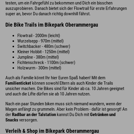
testen, um ein Fahrgefühl zu bekommen und Dich ein bisschen
auszuprobieren. Danach bietet sich der Flowtrail für erste Erfahrungen
super an, bevor Du danach richtig downhill fährst.
Die Bike Trails im Bikepark Oberammergau
Flowtrail - 2000m (leicht)
Wurzelsepp - 970m (mittel)
Switchbacker - 480m (schwer)
Kleiner Hobbit - 1250m (mittel)
Jumpline - 380m (mittel)
Fichtenschreck - 1100m (schwer)
Holzwurm - 300m (mittel)
Auch als Familie könnt Ihr hier Euren Spaß haben! Mit dem
Familienticket
können sowohl Eltern als auch Kinder die Trails
unsicher machen. Die Bikes sind für Kinder ab ca. 10 Jahren geeignet
und auch die Lifte dürfen sie ab 10 Jahren nutzen.
Nach ein paar Stunden biken muss sich niemand wundern, wenn der
Magen anfängt zu grummeln. Aber kein Problem - dafür ist gesorgt! An
der
Radlbar an der Talstation
kannst Du Dich mit
Getränken und
Snacks
versorgen.
Verleih & Shop im Bikepark Oberammergau