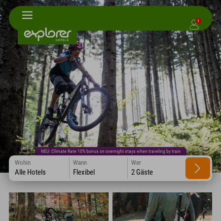
1
NEU: Climate Rate 10% bonus on overnight stays when traveling by train
Wohin
Wann
Wer
Alle Hotels
Flexibel
2 Gäste