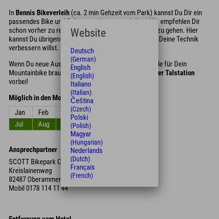
In
Bennis Bikeverleih
(ca. 2 min Gehzeit vom Park) kannst Du Dir ein
passendes Bike und Schutzausrüstung ausleihen. Wir empfehlen Dir
schon vorher zu reservieren, um auf Nummer sicher zu gehen. Hier
Website
kannst Du übrigens auch Bikekurse buchen, wenn Du Deine Technik
verbessern willst.
Deutsch
(German)
Wenn Du neue Ausrüstung, Bekleidung oder Ersatzteile für Dein
English
Mountainbike brauchst, schau doch mal im
Shop an der Talstation
(English)
vorbei!
Italiano
(Italian)
Möglich in den Monaten
Čeština
(Czech)
Jan
Feb
Mrz
Apr
Mai
Jun
Polski
Jul
Aug
Sep
Okt
Nov
Dez
(Polish)
Magyar
(Hungarian)
Ansprechpartner
Nederlands
(Dutch)
SCOTT Bikepark Oberammergau
Français
Kreislainenweg
(French)
82487 Oberammergau
Mobil
0178 114 11 44