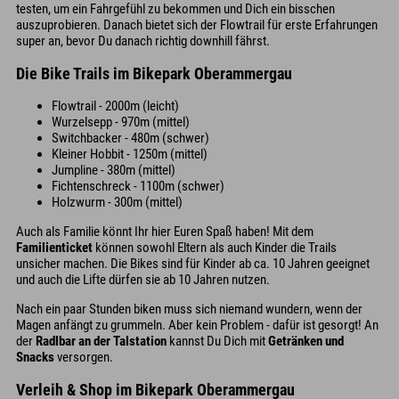
testen, um ein Fahrgefühl zu bekommen und Dich ein bisschen
auszuprobieren. Danach bietet sich der Flowtrail für erste Erfahrungen
super an, bevor Du danach richtig downhill fährst.
Die Bike Trails im Bikepark Oberammergau
Flowtrail - 2000m (leicht)
Wurzelsepp - 970m (mittel)
Switchbacker - 480m (schwer)
Kleiner Hobbit - 1250m (mittel)
Jumpline - 380m (mittel)
Fichtenschreck - 1100m (schwer)
Holzwurm - 300m (mittel)
Auch als Familie könnt Ihr hier Euren Spaß haben! Mit dem
Familienticket
können sowohl Eltern als auch Kinder die Trails
unsicher machen. Die Bikes sind für Kinder ab ca. 10 Jahren geeignet
und auch die Lifte dürfen sie ab 10 Jahren nutzen.
Nach ein paar Stunden biken muss sich niemand wundern, wenn der
Magen anfängt zu grummeln. Aber kein Problem - dafür ist gesorgt! An
der
Radlbar an der Talstation
kannst Du Dich mit
Getränken und
Snacks
versorgen.
Verleih & Shop im Bikepark Oberammergau