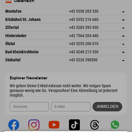
Deutschland
Buchen
Österreich
Mail senden
Montafon
+43 5558 203 330
Dorfstr. 127b
Adresse speichern
Kitzbühel/St. Johann
+43 5352 216 660
6793 Gaschurn/Montafon
Anreiseinfos
Speckbacherstraße 87
Adresse speichern
Österreich
Buchen
Zillertal
+43 5283 393 930
6380 St. Johann in Tirol
Anreiseinfos
Mail senden
Schmiedau 2
Adresse speichern
Österreich
Buchen
Hinterstoder
+43 7564 204 440
6272 Kaltenbach im Zillertal
Anreiseinfos
Mail senden
Freizeitpark 10
Adresse speichern
Österreich
Buchen
Ötztal
+43 5255 206 010
4573 Hinterstoder
Anreiseinfos
Mail senden
Gscheat 14
Adresse speichern
Österreich
Buchen
Bad Kleinkirchheim
+43 4240 213 330
6441 Umhausen
Anreiseinfos
Mail senden
Dorfstraße 24
Adresse speichern
Österreich
Buchen
Stubaital
+43 5226 398500
9546 Bad Kleinkirchheim
Anreiseinfos
Mail senden
Wiesenweg 6
Adresse speichern
Österreich
Buchen
6167 Neustift im Stubaital
Anreiseinfos
Mail senden
Österreich
Buchen
Explorer Newsletter
Mail senden
Wir geben Deine E-Mail-Adresse nicht weiter. Wir mögen Spam
genauso wenig wie Du. Versprochen! Eine Abmeldung ist jederzeit
möglich.