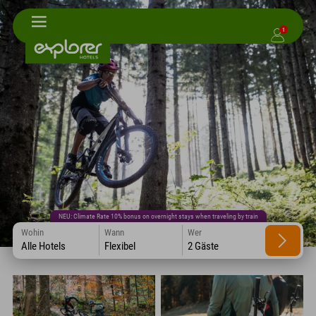
1
NEU: Climate Rate 10% bonus on overnight stays when traveling by train
Wohin
Wann
Wer
Alle Hotels
Flexibel
2 Gäste