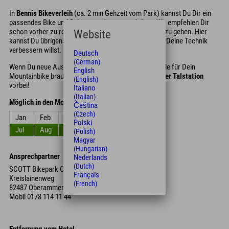
In
Bennis Bikeverleih
(ca. 2 min Gehzeit vom Park) kannst Du Dir ein
passendes Bike und Schutzausrüstung ausleihen. Wir empfehlen Dir
schon vorher zu reservieren, um auf Nummer sicher zu gehen. Hier
Website
kannst Du übrigens auch Bikekurse buchen, wenn Du Deine Technik
verbessern willst.
Deutsch
(German)
Wenn Du neue Ausrüstung, Bekleidung oder Ersatzteile für Dein
English
Mountainbike brauchst, schau doch mal im
Shop an der Talstation
(English)
vorbei!
Italiano
(Italian)
Möglich in den Monaten
Čeština
(Czech)
Jan
Feb
Mrz
Apr
Mai
Jun
Polski
Jul
Aug
Sep
Okt
Nov
Dez
(Polish)
Magyar
(Hungarian)
Ansprechpartner
Nederlands
(Dutch)
SCOTT Bikepark Oberammergau
Français
Kreislainenweg
(French)
82487 Oberammergau
Mobil
0178 114 11 44