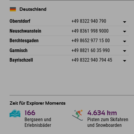
Deutschland
Oberstdorf
+49 8322 940 790
An der Breitach 3
Adresse speichern
Neuschwanstein
+49 8361 998 9000
87538 Fischen I. Allgäu
Anreiseinfos
An der Riese 45
Adresse speichern
Deutschland
Buchen
Berchtesgaden
+49 8652 977 15 00
87484 Nesselwang im Allgäu
Anreiseinfos
Mail senden
Hofreitstr. 7
Adresse speichern
Deutschland
Buchen
Garmisch
+49 8821 60 35 990
83471 Schönau am Königssee
Anreiseinfos
Mail senden
Frickenstraße 22
Adresse speichern
Deutschland
Buchen
Bayrischzell
+49 8322 940 794 45
82490 Farchant
Anreiseinfos
Mail senden
Seebergstr. 17
Adresse speichern
Deutschland
Buchen
83735 Bayrischzell
Anreiseinfos
Mail senden
Deutschland
Buchen
Mail senden
Zeit für Explorer Moments
166
4.634
km
Bergseen und
Pisten zum Skifahren
Erlebnisbäder
und Snowboarden