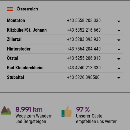
Österreich
Montafon
+43 5558 203 330
Dorfstr. 127b
Adresse speichern
Kitzbühel/St. Johann
+43 5352 216 660
6793 Gaschurn/Montafon
Anreiseinfos
Speckbacherstraße 87
Adresse speichern
Österreich
Buchen
Zillertal
+43 5283 393 930
6380 St. Johann in Tirol
Anreiseinfos
Mail senden
Schmiedau 2
Adresse speichern
Österreich
Buchen
Hinterstoder
+43 7564 204 440
6272 Kaltenbach im Zillertal
Anreiseinfos
Mail senden
Freizeitpark 10
Adresse speichern
Österreich
Buchen
Ötztal
+43 5255 206 010
4573 Hinterstoder
Anreiseinfos
Mail senden
Gscheat 14
Adresse speichern
Österreich
Buchen
Bad Kleinkirchheim
+43 4240 213 330
6441 Umhausen
Anreiseinfos
Mail senden
Dorfstraße 24
Adresse speichern
Österreich
Buchen
Stubaital
+43 5226 398500
9546 Bad Kleinkirchheim
Anreiseinfos
Mail senden
Wiesenweg 6
Adresse speichern
Österreich
Buchen
6167 Neustift im Stubaital
Anreiseinfos
Mail senden
Österreich
Buchen
Mail senden
8.991
km
97
%
Wege zum Wandern
Unserer Gäste
und Bergsteigen
empfehlen uns weiter