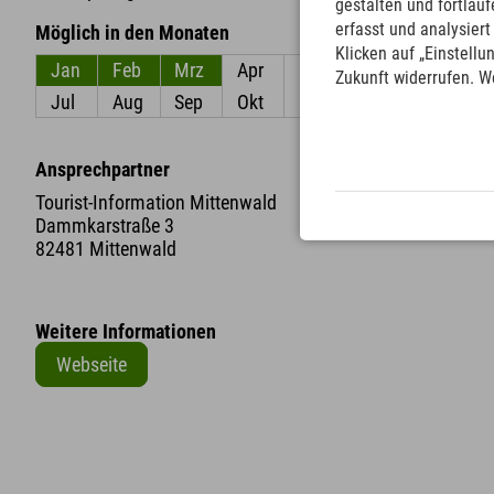
gestalten und fortla
erfasst und analysier
Möglich in den Monaten
Klicken auf „Einstellu
Jan
Feb
Mrz
Apr
Mai
Jun
Zukunft widerrufen. W
Jul
Aug
Sep
Okt
Nov
Dez
Ansprechpartner
Tourist-Information Mittenwald
Dammkarstraße 3
82481 Mittenwald
Weitere Informationen
Webseite