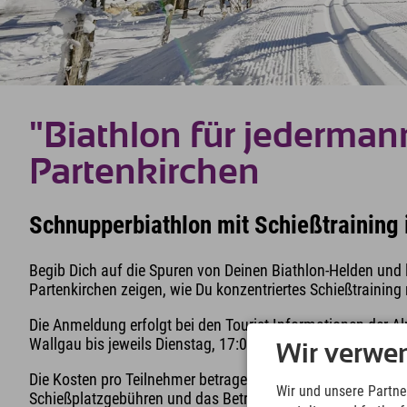
"Biathlon für jederman
Partenkirchen
Schnupperbiathlon mit Schießtraining
Begib Dich auf die Spuren von Deinen Biathlon-Helden und 
Partenkirchen zeigen, wie Du konzentriertes Schießtraining
Die Anmeldung erfolgt bei den Tourist Informationen der A
Wallgau bis jeweils Dienstag, 17:00 Uhr.
Wir verwe
Die Kosten pro Teilnehmer betragen 30€ und beinhalten das
Wir und unsere Partne
Schießplatzgebühren und das Betreuungspersonal.