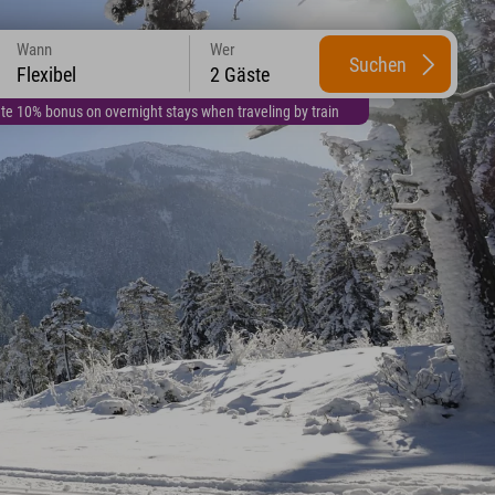
Wann
Wer
Suchen
Flexibel
2 Gäste
te 10% bonus on overnight stays when traveling by train