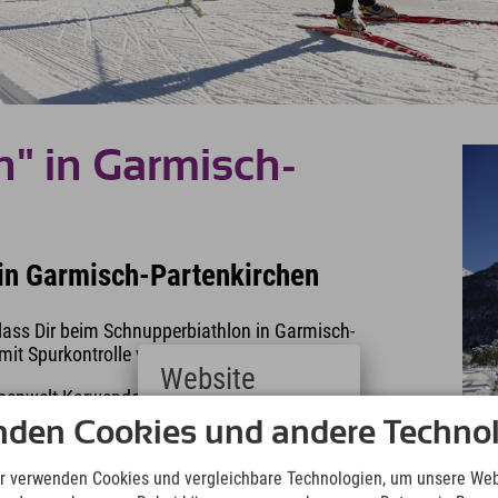
n" in Garmisch-
 in Garmisch-Partenkirchen
lass Dir beim Schnupperbiathlon in Garmisch-
 mit Spurkontrolle verbinden kannst.
Website
lpenwelt Karwendel in Mittenwald, Krün oder
nden Cookies und andere Technol
Deutsch
(German)
 Gewehr inklusive 25 Schuss Munition, die
English
r verwenden Cookies und vergleichbare Technologien, um unsere Web
(English)