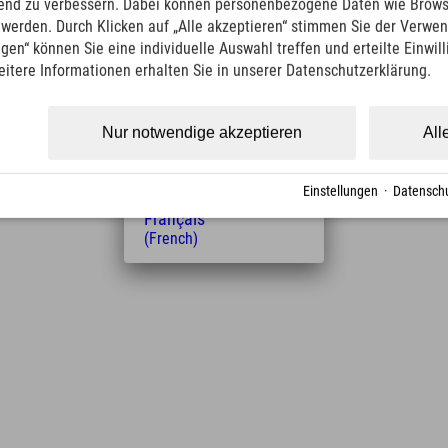
ufend zu verbessern. Dabei können personenbezogene Daten wie Brow
Italiano
t werden. Durch Klicken auf „Alle akzeptieren“ stimmen Sie der Verwe
(Italian)
ngen“ können Sie eine individuelle Auswahl treffen und erteilte Einwil
Čeština
eitere Informationen erhalten Sie in unserer Datenschutzerklärung.
(Czech)
Polski
(Polish)
Nur notwendige akzeptieren
All
Magyar
Entfernung vom Hotel
(Hungarian)
Nederlands
21.9
30
Einstellungen
·
Datenschu
km
Min.
(Dutch)
Français
(French)