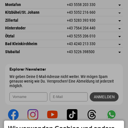
Montafon
+43 5558 203 330
Dorfstr. 127b
Adresse speichern
Kitzbühel/St. Johann
+43 5352 216 660
6793 Gaschurn/Montafon
Buchen
Speckbacherstraße 87
Adresse speichern
Österreich
Mail senden
Zillertal
+43 5283 393 930
6380 St. Johann in Tirol
Buchen
Schmiedau 2
Adresse speichern
Österreich
Mail senden
Hinterstoder
+43 7564 204 440
6272 Kaltenbach im Zillertal
Buchen
Freizeitpark 10
Adresse speichern
Österreich
Mail senden
Ötztal
+43 5255 206 010
4573 Hinterstoder
Buchen
Gscheat 14
Adresse speichern
Österreich
Mail senden
Bad Kleinkirchheim
+43 4240 213 330
6441 Umhausen
Buchen
Dorfstraße 24
Adresse speichern
Österreich
Mail senden
Stubaital
+43 5226 398500
9546 Bad Kleinkirchheim
Buchen
Wiesenweg 6
Adresse speichern
Österreich
Mail senden
6167 Neustift im Stubaital
Buchen
Österreich
Mail senden
Explorer Newsletter
Wir geben Deine E-Mail-Adresse nicht weiter. Wir mögen Spam
genauso wenig wie Du. Versprochen! Eine Abmeldung ist jederzeit
möglich.