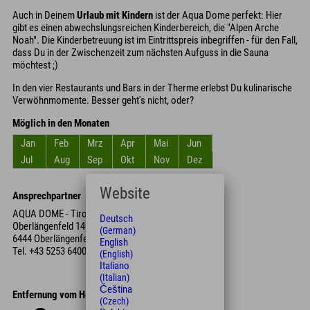
Auch in Deinem
Urlaub mit Kindern
ist der Aqua Dome perfekt: Hier
gibt es einen abwechslungsreichen Kinderbereich, die "Alpen Arche
Noah". Die Kinderbetreuung ist im Eintrittspreis inbegriffen - für den Fall,
dass Du in der Zwischenzeit zum nächsten Aufguss in die Sauna
möchtest ;)
In den vier Restaurants und Bars in der Therme erlebst Du kulinarische
Verwöhnmomente. Besser geht's nicht, oder?
Möglich in den Monaten
Jan
Feb
Mrz
Apr
Mai
Jun
Jul
Aug
Sep
Okt
Nov
Dez
Website
Ansprechpartner
AQUA DOME - Tirol Therme Längenfeld,
Deutsch
Oberlängenfeld 140
(German)
6444 Oberlängenfeld
English
Tel.
+43 5253 6400
(English)
Italiano
(Italian)
Čeština
Entfernung vom Hotel
(Czech)