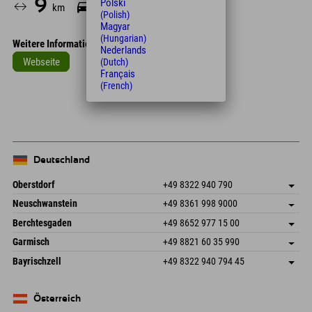
9
11
Polski
km
Min.
(Polish)
Magyar
(Hungarian)
Weitere Informationen
Nederlands
Webseite
(Dutch)
Français
Leaflet
| Map data © OpenStreetMap contributors
(French)
+
−
Deutschland
Oberstdorf
+49 8322 940 790
An der Breitach 3
Adresse speichern
Neuschwanstein
+49 8361 998 9000
87538 Fischen I. Allgäu
Buchen
An der Riese 45
Adresse speichern
Deutschland
Mail senden
Berchtesgaden
+49 8652 977 15 00
87484 Nesselwang im Allgäu
Buchen
Hofreitstr. 7
Adresse speichern
Deutschland
Mail senden
Garmisch
+49 8821 60 35 990
83471 Schönau am Königssee
Buchen
Frickenstraße 22
Adresse speichern
Deutschland
Mail senden
Bayrischzell
+49 8322 940 794 45
82490 Farchant
Buchen
Seebergstr. 17
Adresse speichern
Deutschland
Mail senden
83735 Bayrischzell
Buchen
Deutschland
Mail senden
Österreich