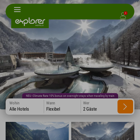
1
NEU: Climate Rate 10% bonus on overnight stays when traveling by train
Wohin
Wann
Wer
Alle Hotels
Flexibel
2 Gäste