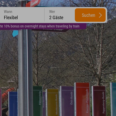
Wann
Wer
Suchen
Flexibel
2 Gäste
te 10% bonus on overnight stays when traveling by train