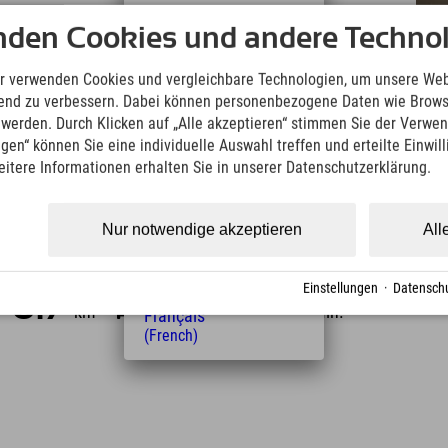
r:
Deutsch
nden Cookies und andere Technol
(German)
English
r verwenden Cookies und vergleichbare Technologien, um unsere Web
(English)
ufend zu verbessern. Dabei können personenbezogene Daten wie Brow
Italiano
t werden. Durch Klicken auf „Alle akzeptieren“ stimmen Sie der Verwe
(Italian)
ngen“ können Sie eine individuelle Auswahl treffen und erteilte Einwil
Čeština
eitere Informationen erhalten Sie in unserer Datenschutzerklärung.
(Czech)
Polski
(Polish)
Nur notwendige akzeptieren
All
Magyar
(Hungarian)
fernung vom Hotel
Nederlands
Einstellungen
·
Datenschu
(Dutch)
0.7
2
10
km
Min.
Min.
Français
(French)