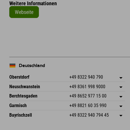
Weitere Informationen
Webseite
+
−
Deutschland
Oberstdorf
+49 8322 940 790
An der Breitach 3
Adresse speichern
Neuschwanstein
+49 8361 998 9000
87538 Fischen I. Allgäu
Anreiseinfos
An der Riese 45
Adresse speichern
Deutschland
Buchen
Berchtesgaden
+49 8652 977 15 00
87484 Nesselwang im Allgäu
Anreiseinfos
Mail senden
Hofreitstr. 7
Adresse speichern
Deutschland
Buchen
Garmisch
+49 8821 60 35 990
83471 Schönau am Königssee
Anreiseinfos
Mail senden
Frickenstraße 22
Adresse speichern
Deutschland
Buchen
Bayrischzell
+49 8322 940 794 45
82490 Farchant
Anreiseinfos
Mail senden
Seebergstr. 17
Adresse speichern
Deutschland
Buchen
83735 Bayrischzell
Anreiseinfos
Mail senden