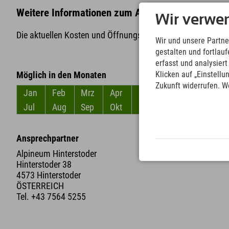
Weitere Informationen zum Alpineum Hinterstode
Wir verwe
Die aktuellen Kosten und Öffnungszeiten findest Du
hier
!
Wir und unsere Partne
gestalten und fortla
erfasst und analysier
Möglich in den Monaten
Klicken auf „Einstellu
Zukunft widerrufen. W
Jan
Feb
Mrz
Apr
Mai
Jun
Jul
Aug
Sep
Okt
Nov
Dez
Ansprechpartner
Ent
Alpineum Hinterstoder
Hinterstoder 38
4573 Hinterstoder
ÖSTERREICH
Tel.
+43 7564 5255