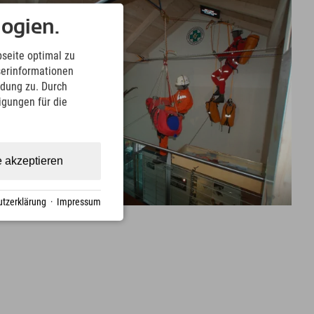
ogien.
seite optimal zu
serinformationen
ndung zu. Durch
ligungen für die
e akzeptieren
tzerklärung
·
Impressum