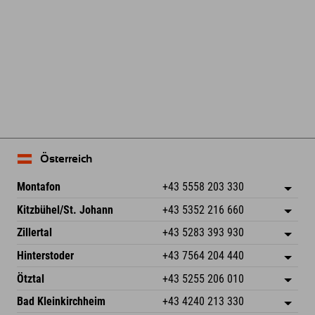
Leaflet
| Map data © OpenStreetMap contributors
Österreich
Montafon
+43 5558 203 330
Dorfstr. 127b
Adresse speichern
Kitzbühel/St. Johann
+43 5352 216 660
6793 Gaschurn/Montafon
Anreiseinfos
Speckbacherstraße 87
Adresse speichern
Österreich
Buchen
Zillertal
+43 5283 393 930
6380 St. Johann in Tirol
Anreiseinfos
Mail senden
Schmiedau 2
Adresse speichern
Österreich
Buchen
Hinterstoder
+43 7564 204 440
6272 Kaltenbach im Zillertal
Anreiseinfos
Mail senden
Freizeitpark 10
Adresse speichern
Österreich
Buchen
Ötztal
+43 5255 206 010
4573 Hinterstoder
Anreiseinfos
Mail senden
Gscheat 14
Adresse speichern
Österreich
Buchen
Bad Kleinkirchheim
+43 4240 213 330
6441 Umhausen
Anreiseinfos
Mail senden