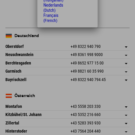
(Hungarian)
Leaflet
| Map data © OpenStreetMap contributors
Nederlands
(Dutch)
+
Français
(French)
−
Deutschland
Oberstdorf
+49 8322 940 790
An der Breitach 3
Adresse speichern
Neuschwanstein
+49 8361 998 9000
87538 Fischen I. Allgäu
Anreiseinfos
An der Riese 45
Adresse speichern
Deutschland
Buchen
Berchtesgaden
+49 8652 977 15 00
87484 Nesselwang im Allgäu
Anreiseinfos
Mail senden
Hofreitstr. 7
Adresse speichern
Deutschland
Buchen
Garmisch
+49 8821 60 35 990
83471 Schönau am Königssee
Anreiseinfos
Mail senden
Frickenstraße 22
Adresse speichern
Deutschland
Buchen
Bayrischzell
+49 8322 940 794 45
82490 Farchant
Anreiseinfos
Mail senden
Seebergstr. 17
Adresse speichern
Deutschland
Buchen
83735 Bayrischzell
Anreiseinfos
Mail senden
Deutschland
Buchen
Österreich
Mail senden
Montafon
+43 5558 203 330
Dorfstr. 127b
Adresse speichern
Kitzbühel/St. Johann
+43 5352 216 660
6793 Gaschurn/Montafon
Anreiseinfos
Speckbacherstraße 87
Adresse speichern
Österreich
Buchen
Zillertal
+43 5283 393 930
6380 St. Johann in Tirol
Anreiseinfos
Mail senden
Schmiedau 2
Adresse speichern
Österreich
Buchen
Hinterstoder
+43 7564 204 440
6272 Kaltenbach im Zillertal
Anreiseinfos
Mail senden