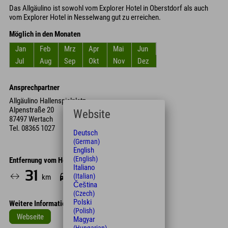
Das Allgäulino ist sowohl vom Explorer Hotel in Oberstdorf als auch
vom Explorer Hotel in Nesselwang gut zu erreichen.
Möglich in den Monaten
Jan
Feb
Mrz
Apr
Mai
Jun
Jul
Aug
Sep
Okt
Nov
Dez
Ansprechpartner
Allgäulino Hallenspielplatz
Alpenstraße 20
Website
87497 Wertach
Tel.
08365 1027
Deutsch
(German)
English
(English)
Entfernung vom Hotel
Italiano
31
33
(Italian)
km
Min.
Čeština
(Czech)
Polski
Weitere Informationen
(Polish)
Webseite
Magyar