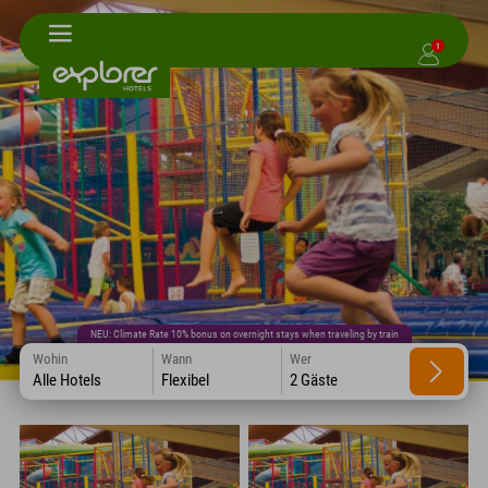
1
NEU: Climate Rate 10% bonus on overnight stays when traveling by train
Wohin
Wann
Wer
Alle Hotels
Flexibel
2 Gäste