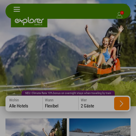
1
NEU: Climate Rate 10% bonus on overnight stays when traveling by train
Wohin
Wann
Wer
Alle Hotels
Flexibel
2 Gäste