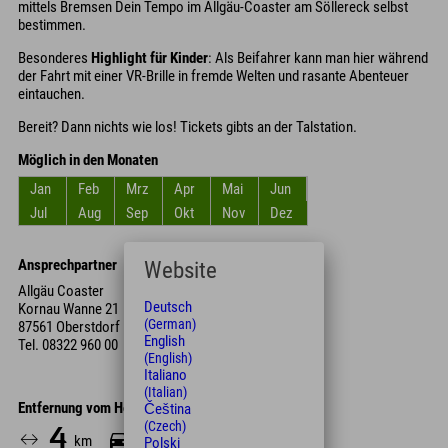
mittels Bremsen Dein Tempo im Allgäu-Coaster am Söllereck selbst
bestimmen.
Besonderes
Highlight für Kinder
: Als Beifahrer kann man hier während
der Fahrt mit einer VR-Brille in fremde Welten und rasante Abenteuer
eintauchen.
Bereit? Dann nichts wie los! Tickets gibts an der Talstation.
Möglich in den Monaten
Jan
Feb
Mrz
Apr
Mai
Jun
Jul
Aug
Sep
Okt
Nov
Dez
Ansprechpartner
Website
Allgäu Coaster
Deutsch
Kornau Wanne 21
(German)
87561 Oberstdorf
English
Tel.
08322 960 00
(English)
Italiano
(Italian)
Entfernung vom Hotel
Čeština
(Czech)
4
7
km
Min.
Polski