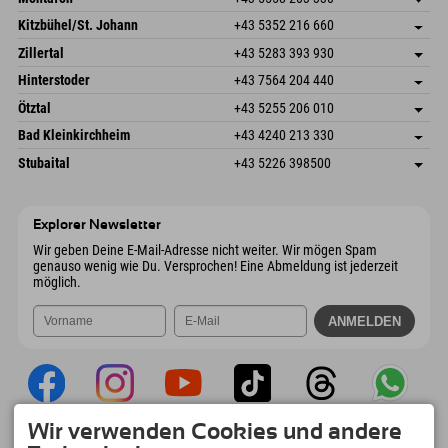
Dorfstr. 127b
Adresse speichern
Kitzbühel/St. Johann
+43 5352 216 660
6793 Gaschurn/Montafon
Anreiseinfos
Speckbacherstraße 87
Adresse speichern
Österreich
Buchen
Zillertal
+43 5283 393 930
6380 St. Johann in Tirol
Anreiseinfos
Mail senden
Schmiedau 2
Adresse speichern
Österreich
Buchen
Hinterstoder
+43 7564 204 440
6272 Kaltenbach im Zillertal
Anreiseinfos
Mail senden
Freizeitpark 10
Adresse speichern
Österreich
Buchen
Ötztal
+43 5255 206 010
4573 Hinterstoder
Anreiseinfos
Mail senden
Gscheat 14
Adresse speichern
Österreich
Buchen
Bad Kleinkirchheim
+43 4240 213 330
6441 Umhausen
Anreiseinfos
Mail senden
Dorfstraße 24
Adresse speichern
Österreich
Buchen
Stubaital
+43 5226 398500
9546 Bad Kleinkirchheim
Anreiseinfos
Mail senden
Wiesenweg 6
Adresse speichern
Österreich
Buchen
6167 Neustift im Stubaital
Anreiseinfos
Mail senden
Österreich
Buchen
Explorer Newsletter
Mail senden
Wir geben Deine E-Mail-Adresse nicht weiter. Wir mögen Spam
genauso wenig wie Du. Versprochen! Eine Abmeldung ist jederzeit
möglich.
Wir verwenden Cookies und andere