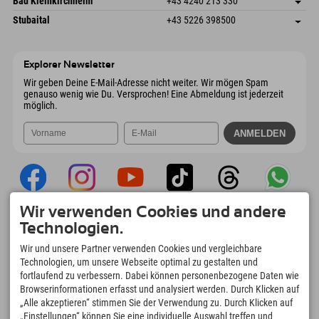
Bad Kleinkirchheim
+43 4240 213 330
6441 Umhausen
Anreiseinfos
Mail senden
Dorfstraße 24
Adresse speichern
Österreich
Buchen
Stubaital
+43 5226 398500
9546 Bad Kleinkirchheim
Anreiseinfos
Mail senden
Wiesenweg 6
Adresse speichern
Österreich
Buchen
6167 Neustift im Stubaital
Anreiseinfos
Mail senden
Österreich
Buchen
Explorer Newsletter
Mail senden
Wir geben Deine E-Mail-Adresse nicht weiter. Wir mögen Spam
genauso wenig wie Du. Versprochen! Eine Abmeldung ist jederzeit
möglich.
Wir verwenden Cookies und andere
Explorer App
Technologien.
Upload Deiner #ExplorerMoments, Mein
Wir und unsere Partner verwenden Cookies und vergleichbare
Explorer To Go mit Buchungsübersicht,
Technologien, um unsere Webseite optimal zu gestalten und
Bucketlist, Restaurantübersicht uvm. Jetzt
fortlaufend zu verbessern. Dabei können personenbezogene Daten wie
downloaden!
Browserinformationen erfasst und analysiert werden. Durch Klicken auf
„Alle akzeptieren“ stimmen Sie der Verwendung zu. Durch Klicken auf
„Einstellungen“ können Sie eine individuelle Auswahl treffen und
Zeit für Explorer Moments