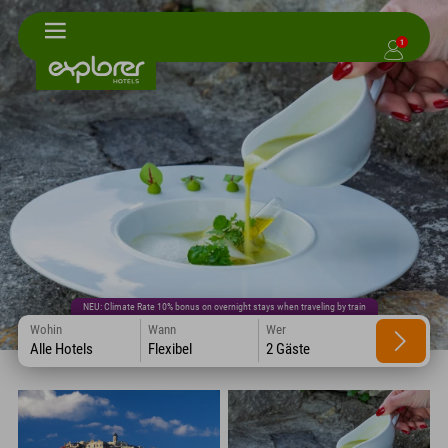
1
NEU: Climate Rate 10% bonus on overnight stays when traveling by train
Wohin
Wann
Wer
Alle Hotels
Flexibel
2 Gäste