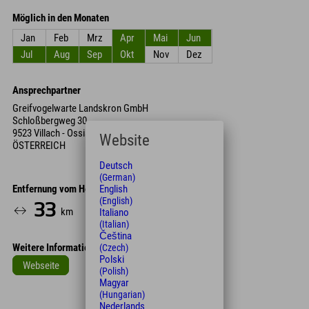
Möglich in den Monaten
Jan
Feb
Mrz
Apr
Mai
Jun
Jul
Aug
Sep
Okt
Nov
Dez
Ansprechpartner
Greifvogelwarte Landskron GmbH
Schloßbergweg 30
9523 Villach - Ossiacher See
Website
ÖSTERREICH
Deutsch
(German)
Entfernung vom Hotel
English
(English)
33
40
km
Min.
Italiano
(Italian)
Čeština
Weitere Informationen
(Czech)
Polski
Webseite
(Polish)
Magyar
Leaflet
| Map data © OpenStreetMap contributors
(Hungarian)
Nederlands