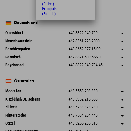
+
(Dutch)
−
Français
(French)
Deutschland
Oberstdorf
+49 8322 940 790
An der Breitach 3
Adresse speichern
Neuschwanstein
+49 8361 998 9000
87538 Fischen I. Allgäu
Anreiseinfos
An der Riese 45
Adresse speichern
Deutschland
Buchen
Berchtesgaden
+49 8652 977 15 00
87484 Nesselwang im Allgäu
Anreiseinfos
Mail senden
Hofreitstr. 7
Adresse speichern
Deutschland
Buchen
Garmisch
+49 8821 60 35 990
83471 Schönau am Königssee
Anreiseinfos
Mail senden
Frickenstraße 22
Adresse speichern
Deutschland
Buchen
Bayrischzell
+49 8322 940 794 45
82490 Farchant
Anreiseinfos
Mail senden
Seebergstr. 17
Adresse speichern
Deutschland
Buchen
83735 Bayrischzell
Anreiseinfos
Mail senden
Deutschland
Buchen
Österreich
Mail senden
Montafon
+43 5558 203 330
Dorfstr. 127b
Adresse speichern
Kitzbühel/St. Johann
+43 5352 216 660
6793 Gaschurn/Montafon
Anreiseinfos
Speckbacherstraße 87
Adresse speichern
Österreich
Buchen
Zillertal
+43 5283 393 930
6380 St. Johann in Tirol
Anreiseinfos
Mail senden
Schmiedau 2
Adresse speichern
Österreich
Buchen
Hinterstoder
+43 7564 204 440
6272 Kaltenbach im Zillertal
Anreiseinfos
Mail senden
Freizeitpark 10
Adresse speichern
Österreich
Buchen
Ötztal
+43 5255 206 010
4573 Hinterstoder
Anreiseinfos
Mail senden
Gscheat 14
Adresse speichern
Österreich
Buchen