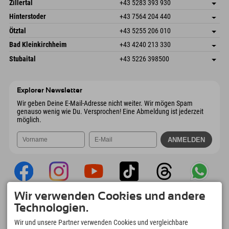
Österreich
Buchen
Zillertal
+43 5283 393 930
6380 St. Johann in Tirol
Anreiseinfos
Mail senden
Schmiedau 2
Adresse speichern
Österreich
Buchen
Hinterstoder
+43 7564 204 440
6272 Kaltenbach im Zillertal
Anreiseinfos
Mail senden
Freizeitpark 10
Adresse speichern
Österreich
Buchen
Ötztal
+43 5255 206 010
4573 Hinterstoder
Anreiseinfos
Mail senden
Gscheat 14
Adresse speichern
Österreich
Buchen
Bad Kleinkirchheim
+43 4240 213 330
6441 Umhausen
Anreiseinfos
Mail senden
Dorfstraße 24
Adresse speichern
Österreich
Buchen
Stubaital
+43 5226 398500
9546 Bad Kleinkirchheim
Anreiseinfos
Mail senden
Wiesenweg 6
Adresse speichern
Österreich
Buchen
6167 Neustift im Stubaital
Anreiseinfos
Mail senden
Österreich
Buchen
Explorer Newsletter
Mail senden
Wir geben Deine E-Mail-Adresse nicht weiter. Wir mögen Spam
genauso wenig wie Du. Versprochen! Eine Abmeldung ist jederzeit
möglich.
Wir verwenden Cookies und andere
Explorer App
Technologien.
Upload Deiner #ExplorerMoments, Mein
Wir und unsere Partner verwenden Cookies und vergleichbare
Explorer To Go mit Buchungsübersicht,