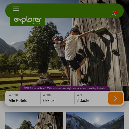
1
NEU: Climate Rate 10% bonus on overnight stays when traveling by train
Wohin
Wann
Wer
Alle Hotels
Flexibel
2 Gäste