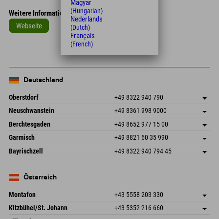
Magyar
(Hungarian)
Weitere Informationen
Nederlands
Webseite
(Dutch)
Français
(French)
Deutschland
Oberstdorf
+49 8322 940 790
An der Breitach 3
Adresse speichern
Neuschwanstein
+49 8361 998 9000
87538 Fischen I. Allgäu
Anreiseinfos
An der Riese 45
Adresse speichern
Deutschland
Buchen
Berchtesgaden
+49 8652 977 15 00
87484 Nesselwang im Allgäu
Anreiseinfos
Mail senden
Hofreitstr. 7
Adresse speichern
Deutschland
Buchen
Garmisch
+49 8821 60 35 990
83471 Schönau am Königssee
Anreiseinfos
Mail senden
Frickenstraße 22
Adresse speichern
Deutschland
Buchen
Bayrischzell
+49 8322 940 794 45
82490 Farchant
Anreiseinfos
Mail senden
Seebergstr. 17
Adresse speichern
Deutschland
Buchen
83735 Bayrischzell
Anreiseinfos
Mail senden
Deutschland
Buchen
Österreich
Mail senden
Montafon
+43 5558 203 330
Dorfstr. 127b
Adresse speichern
Kitzbühel/St. Johann
+43 5352 216 660
6793 Gaschurn/Montafon
Anreiseinfos
Speckbacherstraße 87
Adresse speichern