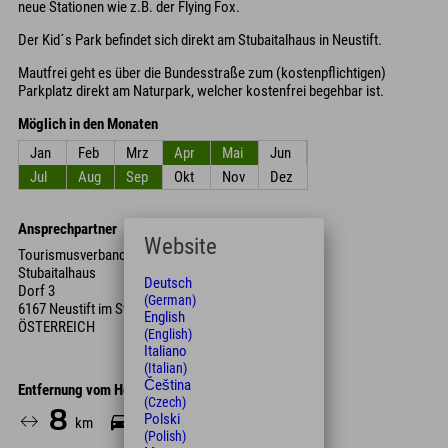
neue Stationen wie z.B. der Flying Fox.
Der Kid´s Park befindet sich direkt am Stubaitalhaus in Neustift.
Mautfrei geht es über die Bundesstraße zum (kostenpflichtigen)
Parkplatz direkt am Naturpark, welcher kostenfrei begehbar ist.
Möglich in den Monaten
Jan
Feb
Mrz
Apr
Mai
Jun
Jul
Aug
Sep
Okt
Nov
Dez
Ansprechpartner
Website
Tourismusverband Stubai Tiro
Stubaitalhaus
Deutsch
Dorf 3
(German)
6167 Neustift im Stubai
English
ÖSTERREICH
(English)
Italiano
(Italian)
Čeština
Entfernung vom Hotel
(Czech)
8
10
Polski
km
Min.
(Polish)