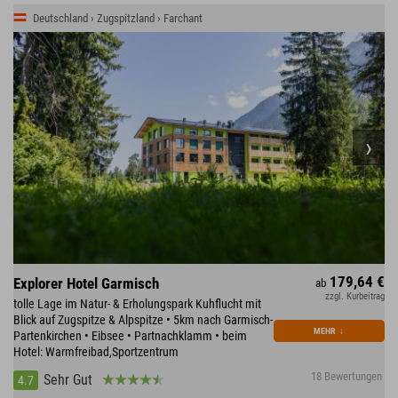
Deutschland › Zugspitzland › Farchant
179,64 €
Explorer Hotel Garmisch
ab
zzgl. Kurbeitrag
tolle Lage im Natur- & Erholungspark Kuhflucht mit
Blick auf Zugspitze & Alpspitze • 5km nach Garmisch-
MEHR
↓
Partenkirchen • Eibsee • Partnachklamm • beim
Hotel: Warmfreibad,Sportzentrum
18 Bewertungen
Sehr Gut
4.7