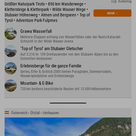
zzgl. Kurbeitrag
Größter Naturpark Tirols • 850 km Wanderwege •
Klettersteige & Kletterpark • Wilde Wasser Wege •
MEHR
↓
Stubaier Höhenweg • Almen und Bergseen • Top of
Tyrol • Adventure Park Fulpmes
Grawa Wasserfall
Mehrere Etappen entlang von Wasserfällen oder der Ruetz-Katarakt-
Schlucht in der Wilde Wasser Arena
'Top of Tyrol' am Stubaier Gletscher
Auf 3.210 m: 109 Dreitausender von den Stubaier Alpen bis zu den
Dolomiten bestaunen
Erlebnisberge für die ganze Familie
Serles, Elfer & Schlick 2000 bieten Paragliden, Sommerrodeln,
Wasserspielplätze und Erlebniswege
Mountain- & E-Bike
720 km bestens beschilderte Routen mit 13.000 Höhenmetern
Österreich › Ötztal › Umhausen