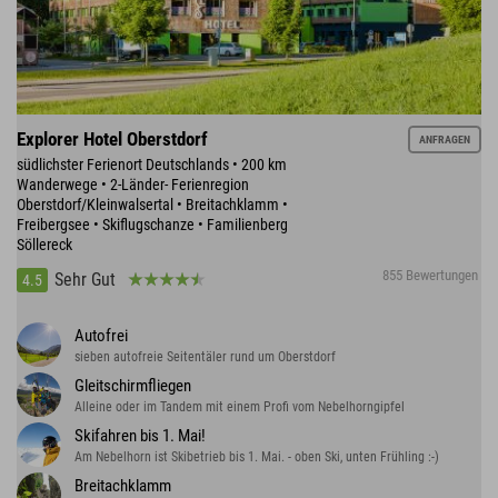
Explorer Hotel Oberstdorf
ANFRAGEN
südlichster Ferienort Deutschlands • 200 km
Wanderwege • 2-Länder- Ferienregion
Oberstdorf/Kleinwalsertal • Breitachklamm •
Freibergsee • Skiflugschanze • Familienberg
Söllereck
855 Bewertungen
Sehr Gut
4.5
Autofrei
sieben autofreie Seitentäler rund um Oberstdorf
Gleitschirmfliegen
Alleine oder im Tandem mit einem Profi vom Nebelhorngipfel
Skifahren bis 1. Mai!
Am Nebelhorn ist Skibetrieb bis 1. Mai. - oben Ski, unten Frühling :-)
Breitachklamm