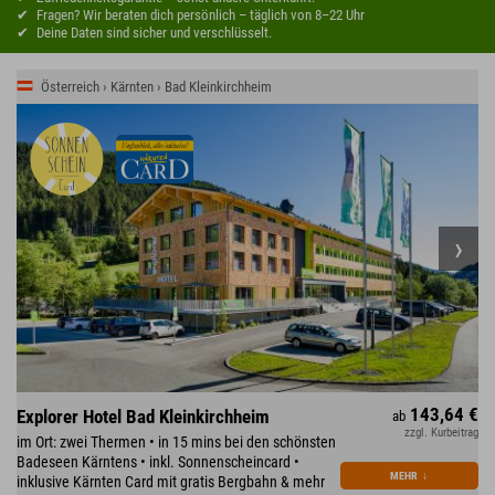
Fragen? Wir beraten dich persönlich – täglich von 8–22 Uhr
Deine Daten sind sicher und verschlüsselt.
Österreich › Kärnten › Bad Kleinkirchheim
143,64 €
Explorer Hotel Bad Kleinkirchheim
ab
zzgl. Kurbeitrag
im Ort: zwei Thermen • in 15 mins bei den schönsten
Badeseen Kärntens • inkl. Sonnenscheincard •
MEHR
↓
inklusive Kärnten Card mit gratis Bergbahn & mehr