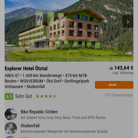
143,64 €
Explorer Hotel Ötztal
ab
zzgl. Kurbeitrag
AREA 47 • 1.600 km Wanderwege • 870 km MTB-
Routen • WIDIVERSUM • Ötzi Dorf • Greifvogelpark
MEHR
↓
Umhausen • Stuibenfall
1107 Bewertungen
Sehr Gut
4.5
Bike Republic Sölden
mit shaped lines, long lines, Natur Trails und MTB Routen
Stuibenfall
Beeindruckender Wasserfall mit atemberaubender Brücke