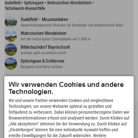
Sudelfeld • Spitzingsee • Wahrzeichen Wendelstein •
Tatzelwurm-Wasserfälle
Sudelfeld – Mountainbiken
Abwechslungsreiche Strecken für Einsteiger und ambitionierte Biker.
Wahrzeichen Wendelstein
mit der historischen Zahnradbahn auf 1.800 m
Bilderbuchdorf Bayrischzell
schöner geht es einfach nicht!
Spitzingsee & Schliersee
Bergseen und Natur erleben
Wir verwenden Cookies und andere
Technologien.
Wir und unsere Partner verwenden Cookies und vergleichbare
Technologien, um unsere Webseite optimal zu gestalten und
fortlaufend zu verbessern. Dabei können personenbezogene Daten wie
Browserinformationen erfasst und analysiert werden. Durch Klicken auf
Deutschland
„Alle akzeptieren“ stimmen Sie der Verwendung zu. Durch Klicken auf
„Einstellungen“ können Sie eine individuelle Auswahl treffen und
Oberstdorf
+49 8322 940 790
erteilte Einwilligungen für die Zukunft widerrufen. Weitere