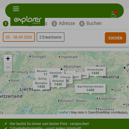
1
Suche
Extras
Adresse
Buchen
1
2
3
4
05. - 06.09.2026
2 Erwachsene
SUCHEN
+
−
Hinterstoder
Neuschwanstein
144€
Garmisch
Anfragen
171€
Anfragen
180€
Anfragen
Zillertal
Anfragen
153€
Ötztal
Stubaital
Montafon
144€
144€
144€
Bad Kleinkirchheim
144€
Leaflet
| Map data © OpenStreetMap contributors
Hier buchst Du immer zum besten Preis - versprochen!
Zufriedenheitsgarantie – sonst andere Unterkunft.