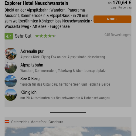
170,64 €
Explorer Hotel Neuschwanstein
ab
zzgl. Kurbeitrag
Direkt an der Alpspitzbahn: Wandern, Panorama-
Aussicht, Sommerrodeln & Alpspitzkick • in 20 min
MEHR
↓
zum weltberühmten Königschloss Neuschwanstein •
Wasserfallweg • Attlesee • Forggensee
945 Bewertungen
Sehr Gut
4.4
Adrenalin pur
Alpspitz-Kick: Flying Fox an der Alpspitzbahn Nesselwang
Alpspitzbahn
Wandern, Sommerrodeln, Tobelweg & Abenteuerspielplatz
See & Berg
typisch für das Ostallgäu: herrliche Seen und liebliche Berge
Königlich
nur 20 Autominuten bis Neuschwanstein & Hohenschwangau
Österreich › Montafon › Gaschurn