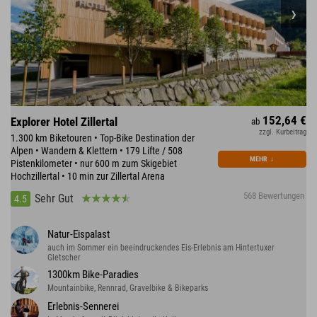
152,64 €
Explorer Hotel Zillertal
ab
zzgl. Kurbeitrag
1.300 km Biketouren • Top-Bike Destination der
Alpen • Wandern & Klettern • 179 Lifte / 508
MEHR
↓
Pistenkilometer • nur 600 m zum Skigebiet
Hochzillertal • 10 min zur Zillertal Arena
568 Bewertungen
Sehr Gut
4.5
Natur-Eispalast
auch im Sommer ein beeindruckendes Eis-Erlebnis am Hintertuxer
Gletscher
1300km Bike-Paradies
Mountainbike, Rennrad, Gravelbike & Bikeparks
Erlebnis-Sennerei