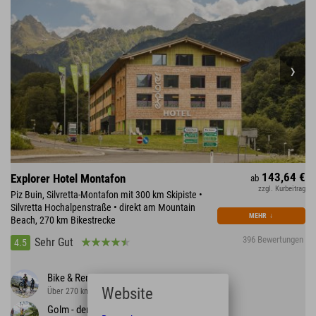
143,64 €
Explorer Hotel Montafon
ab
zzgl. Kurbeitrag
Piz Buin, Silvretta-Montafon mit 300 km Skipiste •
Silvretta Hochalpenstraße • direkt am Mountain
MEHR
↓
Beach, 270 km Bikestrecke
396 Bewertungen
Sehr Gut
4.5
Bike & Rennrad
Website
Über 270 km Strecke im Tal und auf dem Berg
Golm - der Erlebnisberg