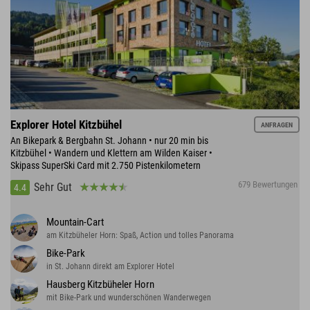
Explorer Hotel Kitzbühel
ANFRAGEN
An Bikepark & Bergbahn St. Johann • nur 20 min bis
Kitzbühel • Wandern und Klettern am Wilden Kaiser •
Skipass SuperSki Card mit 2.750 Pistenkilometern
679 Bewertungen
Sehr Gut
4.4
Mountain-Cart
am Kitzbüheler Horn: Spaß, Action und tolles Panorama
Bike-Park
in St. Johann direkt am Explorer Hotel
Hausberg Kitzbüheler Horn
mit Bike-Park und wunderschönen Wanderwegen