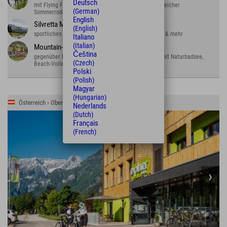
Deutsch
mit Flying Fox über Stausee, Kletterwald und kurvenreicher
(German)
Sommerrodelbahn
English
Silvretta Montafon
(English)
sportliches Alpental: wandern, biken, rodeln, klettern & mehr
Italiano
(Italian)
Mountain-Beach
Čeština
gegenüber Explorer Hotel Montafon. Tolles Freibad mit Naturbadsee,
(Czech)
Beach-Volleyball und Blobbing.
Polski
(Polish)
Magyar
(Hungarian)
Österreich › Oberösterreich › Stodertal
Nederlands
(Dutch)
Français
(French)