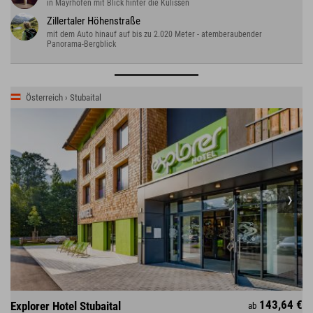
in Mayrhofen mit Blick hinter die Kulissen
Zillertaler Höhenstraße
mit dem Auto hinauf auf bis zu 2.020 Meter - atemberaubender
Panorama-Bergblick
Österreich › Stubaital
143,64 €
Explorer Hotel Stubaital
ab