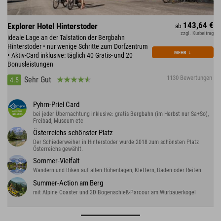
143,64 €
Explorer Hotel Hinterstoder
ab
zzgl. Kurbeitrag
ideale Lage an der Talstation der Bergbahn
Hinterstoder • nur wenige Schritte zum Dorfzentrum
MEHR
↓
• Aktiv-Card inklusive: täglich 40 Gratis- und 20
Bonusleistungen
1130 Bewertungen
Sehr Gut
4.5
Pyhrn-Priel Card
bei jeder Übernachtung inklusive: gratis Bergbahn (im Herbst nur Sa+So),
Freibad, Museum etc
Österreichs schönster Platz
Der Schiederweiher in Hinterstoder wurde 2018 zum schönsten Platz
Österreichs gewählt.
Sommer-Vielfalt
Wandern und Biken auf allen Höhenlagen, Klettern, Baden oder Reiten
Summer-Action am Berg
mit Alpine Coaster und 3D Bogenschieß-Parcour am Wurbauerkogel