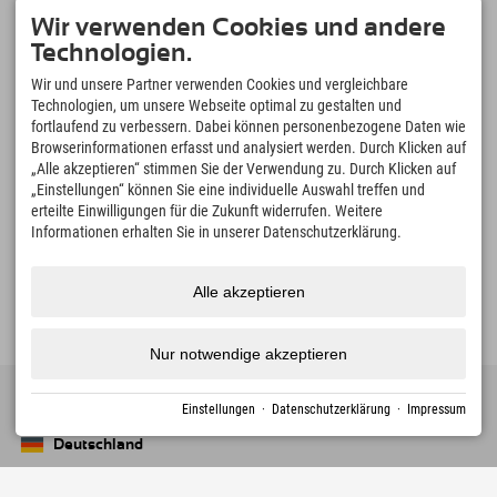
Sudelfeld • Spitzingsee • Wahrzeichen Wendelstein •
Wir verwenden Cookies und andere
Tatzelwurm-Wasserfälle
Technologien.
Sudelfeld – Mountainbiken
Wir und unsere Partner verwenden Cookies und vergleichbare
Abwechslungsreiche Strecken für Einsteiger und ambitionierte Biker.
Technologien, um unsere Webseite optimal zu gestalten und
Wahrzeichen Wendelstein
fortlaufend zu verbessern. Dabei können personenbezogene Daten wie
mit der historischen Zahnradbahn auf 1.800 m
Browserinformationen erfasst und analysiert werden. Durch Klicken auf
Bilderbuchdorf Bayrischzell
„Alle akzeptieren“ stimmen Sie der Verwendung zu. Durch Klicken auf
„Einstellungen“ können Sie eine individuelle Auswahl treffen und
schöner geht es einfach nicht!
erteilte Einwilligungen für die Zukunft widerrufen. Weitere
Spitzingsee & Schliersee
Informationen erhalten Sie in unserer Datenschutzerklärung.
Bergseen und Natur erleben
Alle akzeptieren
Nur notwendige akzeptieren
Einstellungen
·
Datenschutzerklärung
·
Impressum
Deutschland
Oberstdorf
+49 8322 940 790