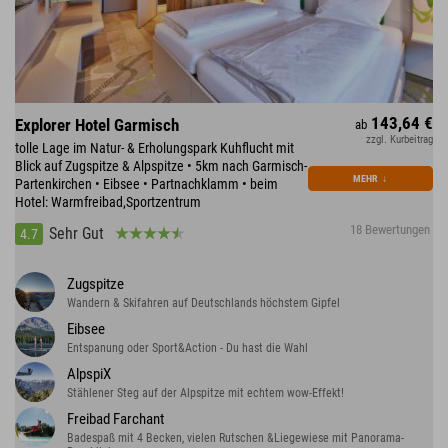
143,64 €
Explorer Hotel Garmisch
ab
zzgl. Kurbeitrag
tolle Lage im Natur- & Erholungspark Kuhflucht mit
Blick auf Zugspitze & Alpspitze • 5km nach Garmisch-
MEHR
↓
Partenkirchen • Eibsee • Partnachklamm • beim
Hotel: Warmfreibad,Sportzentrum
18 Bewertungen
Sehr Gut
4.7
Zugspitze
Wandern & Skifahren auf Deutschlands höchstem Gipfel
Eibsee
Entspanung oder Sport&Action - Du hast die Wahl
AlpspiX
Stählener Steg auf der Alpspitze mit echtem wow-Effekt!
Freibad Farchant
Badespaß mit 4 Becken, vielen Rutschen &Liegewiese mit Panorama-