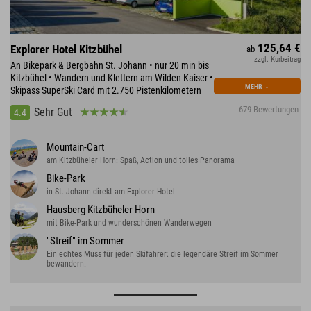
125,64 €
Explorer Hotel Kitzbühel
ab
zzgl. Kurbeitrag
An Bikepark & Bergbahn St. Johann • nur 20 min bis
Kitzbühel • Wandern und Klettern am Wilden Kaiser •
MEHR
↓
Skipass SuperSki Card mit 2.750 Pistenkilometern
679 Bewertungen
Sehr Gut
4.4
Mountain-Cart
am Kitzbüheler Horn: Spaß, Action und tolles Panorama
Bike-Park
in St. Johann direkt am Explorer Hotel
Hausberg Kitzbüheler Horn
mit Bike-Park und wunderschönen Wanderwegen
"Streif" im Sommer
Ein echtes Muss für jeden Skifahrer: die legendäre Streif im Sommer
bewandern.