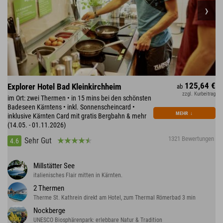
125,64 €
Explorer Hotel Bad Kleinkirchheim
ab
zzgl. Kurbeitrag
im Ort: zwei Thermen • in 15 mins bei den schönsten
Badeseen Kärntens • inkl. Sonnenscheincard •
MEHR
↓
inklusive Kärnten Card mit gratis Bergbahn & mehr
(14.05. - 01.11.2026)
1321 Bewertungen
Sehr Gut
4.6
Millstätter See
italienisches Flair mitten in Kärnten.
2 Thermen
Therme St. Kathrein direkt am Hotel, zum Thermal Römerbad 3 min
Nockberge
UNESCO Biosphärenpark: erlebbare Natur & Tradition