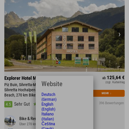
125,64 €
Explorer Hotel Montafon
ab
Website
zzgl. Kurbeitrag
Piz Buin, Silvretta-Montafon mit 300 km Skipiste •
Silvretta Hochalpenstraße • direkt am Mountain
MEHR
↓
Deutsch
Beach, 270 km Bikestrecke
(German)
396 Bewertungen
Sehr Gut
English
4.5
(English)
Italiano
Bike & Rennrad
(Italian)
Čeština
Über 270 km Strecke im Tal und auf dem Berg
(Czech)