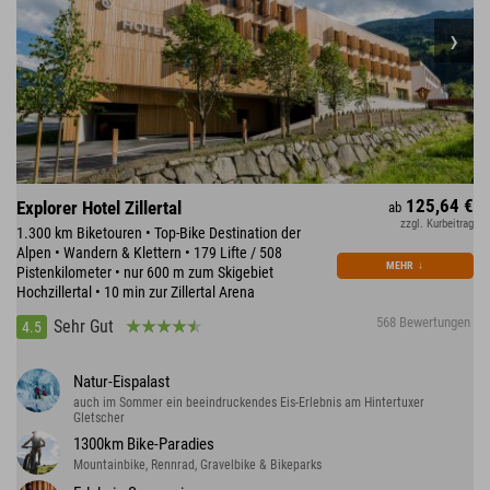
125,64 €
Explorer Hotel Zillertal
ab
zzgl. Kurbeitrag
1.300 km Biketouren • Top-Bike Destination der
Alpen • Wandern & Klettern • 179 Lifte / 508
MEHR
↓
Pistenkilometer • nur 600 m zum Skigebiet
Hochzillertal • 10 min zur Zillertal Arena
568 Bewertungen
Sehr Gut
4.5
Natur-Eispalast
auch im Sommer ein beeindruckendes Eis-Erlebnis am Hintertuxer
Gletscher
1300km Bike-Paradies
Mountainbike, Rennrad, Gravelbike & Bikeparks