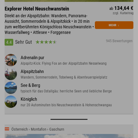
134,64 €
Explorer Hotel Neuschwanstein
ab
zzgl. Kurbeitrag
Direkt an der Alpspitzbahn: Wandern, Panorama-
Aussicht, Sommerrodeln & Alpspitzkick • in 20 min
MEHR
↓
zum weltberühmten Königschloss Neuschwanstein •
Wasserfallweg • Attlesee • Forggensee
945 Bewertungen
Sehr Gut
4.4
Adrenalin pur
Alpspitz-Kick: Flying Fox an der Alpspitzbahn Nesselwang
Alpspitzbahn
Wandern, Sommerrodeln, Tobelweg & Abenteuerspielplatz
See & Berg
typisch für das Ostallgäu: herrliche Seen und liebliche Berge
Königlich
nur 20 Autominuten bis Neuschwanstein & Hohenschwangau
Österreich › Montafon › Gaschurn