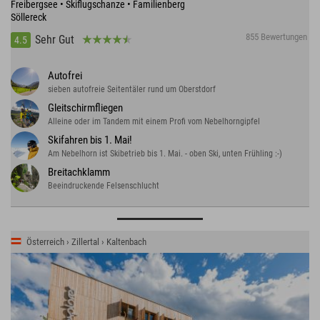
Freibergsee • Skiflugschanze • Familienberg
Söllereck
855 Bewertungen
Sehr Gut
4.5
Autofrei
sieben autofreie Seitentäler rund um Oberstdorf
Gleitschirmfliegen
Alleine oder im Tandem mit einem Profi vom Nebelhorngipfel
Skifahren bis 1. Mai!
Am Nebelhorn ist Skibetrieb bis 1. Mai. - oben Ski, unten Frühling :-)
Breitachklamm
Beeindruckende Felsenschlucht
Österreich › Zillertal › Kaltenbach