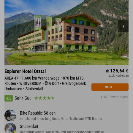
125,64 €
Explorer Hotel Ötztal
ab
zzgl. Kurbeitrag
AREA 47 • 1.600 km Wanderwege • 870 km MTB-
Routen • WIDIVERSUM • Ötzi Dorf • Greifvogelpark
MEHR
↓
Umhausen • Stuibenfall
1107 Bewertungen
Sehr Gut
4.5
Bike Republic Sölden
mit shaped lines, long lines, Natur Trails und MTB Routen
Stuibenfall
Beeindruckender Wasserfall mit atemberaubender Brücke