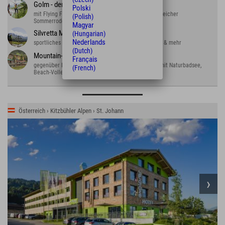
Golm - der Erlebnisberg
Polski
mit Flying Fox über Stausee, Kletterwald und kurvenreicher
(Polish)
Sommerrodelbahn
Magyar
Silvretta Montafon
(Hungarian)
Nederlands
sportliches Alpental: wandern, biken, rodeln, klettern & mehr
(Dutch)
Mountain-Beach
Français
gegenüber Explorer Hotel Montafon. Tolles Freibad mit Naturbadsee,
(French)
Beach-Volleyball und Blobbing.
Österreich › Kitzbühler Alpen › St. Johann