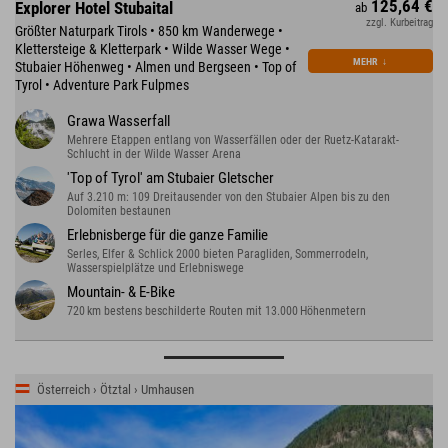
125,64 €
Explorer Hotel Stubaital
ab
zzgl. Kurbeitrag
Größter Naturpark Tirols • 850 km Wanderwege •
Klettersteige & Kletterpark • Wilde Wasser Wege •
MEHR
↓
Stubaier Höhenweg • Almen und Bergseen • Top of
Tyrol • Adventure Park Fulpmes
Grawa Wasserfall
Mehrere Etappen entlang von Wasserfällen oder der Ruetz-Katarakt-
Schlucht in der Wilde Wasser Arena
'Top of Tyrol' am Stubaier Gletscher
Auf 3.210 m: 109 Dreitausender von den Stubaier Alpen bis zu den
Dolomiten bestaunen
Erlebnisberge für die ganze Familie
Serles, Elfer & Schlick 2000 bieten Paragliden, Sommerrodeln,
Wasserspielplätze und Erlebniswege
Mountain- & E-Bike
720 km bestens beschilderte Routen mit 13.000 Höhenmetern
Österreich › Ötztal › Umhausen