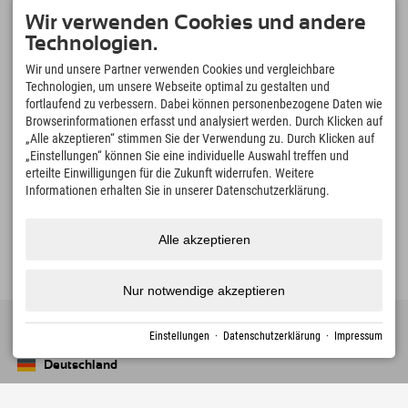
Sudelfeld • Spitzingsee • Wahrzeichen Wendelstein •
Wir verwenden Cookies und andere
Tatzelwurm-Wasserfälle
Technologien.
Sudelfeld – Mountainbiken
Wir und unsere Partner verwenden Cookies und vergleichbare
Abwechslungsreiche Strecken für Einsteiger und ambitionierte Biker.
Technologien, um unsere Webseite optimal zu gestalten und
Wahrzeichen Wendelstein
fortlaufend zu verbessern. Dabei können personenbezogene Daten wie
mit der historischen Zahnradbahn auf 1.800 m
Browserinformationen erfasst und analysiert werden. Durch Klicken auf
Bilderbuchdorf Bayrischzell
„Alle akzeptieren“ stimmen Sie der Verwendung zu. Durch Klicken auf
„Einstellungen“ können Sie eine individuelle Auswahl treffen und
schöner geht es einfach nicht!
erteilte Einwilligungen für die Zukunft widerrufen. Weitere
Spitzingsee & Schliersee
Informationen erhalten Sie in unserer Datenschutzerklärung.
Bergseen und Natur erleben
Alle akzeptieren
Nur notwendige akzeptieren
Einstellungen
·
Datenschutzerklärung
·
Impressum
Deutschland
Oberstdorf
+49 8322 940 790