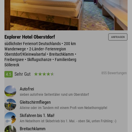
Explorer Hotel Oberstdorf
ANFRAGEN
südlichster Ferienort Deutschlands • 200 km
Wanderwege • 2-Länder- Ferienregion
Oberstdorf/Kleinwalsertal • Breitachklamm •
Freibergsee • Skiflugschanze • Familienberg
Söllereck
855 Bewertungen
Sehr Gut
4.5
Autofrei
sieben autofreie Seitentäler rund um Oberstdorf
Gleitschirmfliegen
Alleine oder im Tandem mit einem Profi vom Nebelhorngipfel
Skifahren bis 1. Mai!
Am Nebelhorn ist Skibetrieb bis 1. Mai. - oben Ski, unten Frühling :-)
Breitachklamm