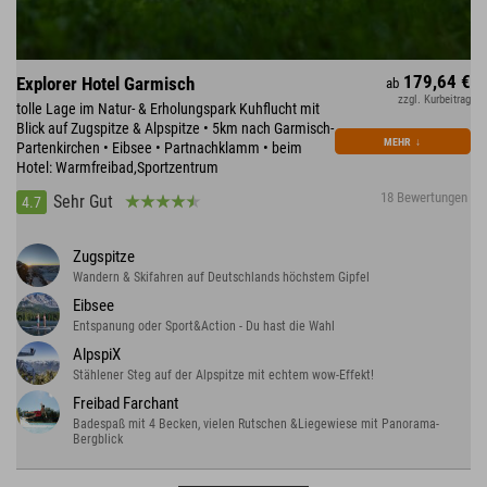
179,64 €
Explorer Hotel Garmisch
ab
zzgl. Kurbeitrag
tolle Lage im Natur- & Erholungspark Kuhflucht mit
Blick auf Zugspitze & Alpspitze • 5km nach Garmisch-
MEHR
↓
Partenkirchen • Eibsee • Partnachklamm • beim
Hotel: Warmfreibad,Sportzentrum
18 Bewertungen
Sehr Gut
4.7
Zugspitze
Wandern & Skifahren auf Deutschlands höchstem Gipfel
Eibsee
Entspanung oder Sport&Action - Du hast die Wahl
AlpspiX
Stählener Steg auf der Alpspitze mit echtem wow-Effekt!
Freibad Farchant
Badespaß mit 4 Becken, vielen Rutschen &Liegewiese mit Panorama-
Bergblick