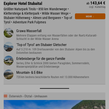
143,64 €
Explorer Hotel Stubaital
ab
zzgl. Kurbeitrag
Größter Naturpark Tirols • 850 km Wanderwege •
Klettersteige & Kletterpark • Wilde Wasser Wege •
MEHR
↓
Stubaier Höhenweg • Almen und Bergseen • Top of
Tyrol • Adventure Park Fulpmes
Grawa Wasserfall
Mehrere Etappen entlang von Wasserfällen oder der Ruetz-Katarakt-
Schlucht in der Wilde Wasser Arena
'Top of Tyrol' am Stubaier Gletscher
Auf 3.210 m: 109 Dreitausender von den Stubaier Alpen bis zu den
Dolomiten bestaunen
Erlebnisberge für die ganze Familie
Serles, Elfer & Schlick 2000 bieten Paragliden, Sommerrodeln,
Wasserspielplätze und Erlebniswege
Mountain- & E-Bike
720 km bestens beschilderte Routen mit 13.000 Höhenmetern
Österreich › Ötztal › Umhausen