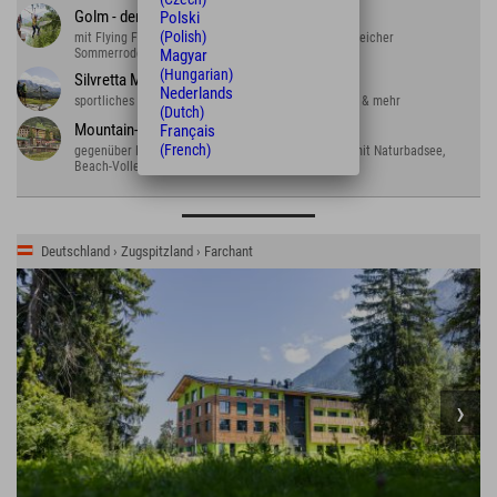
Golm - der Erlebnisberg
Polski
(Polish)
mit Flying Fox über Stausee, Kletterwald und kurvenreicher
Sommerrodelbahn
Magyar
(Hungarian)
Silvretta Montafon
Nederlands
sportliches Alpental: wandern, biken, rodeln, klettern & mehr
(Dutch)
Mountain-Beach
Français
(French)
gegenüber Explorer Hotel Montafon. Tolles Freibad mit Naturbadsee,
Beach-Volleyball und Blobbing.
Deutschland › Zugspitzland › Farchant