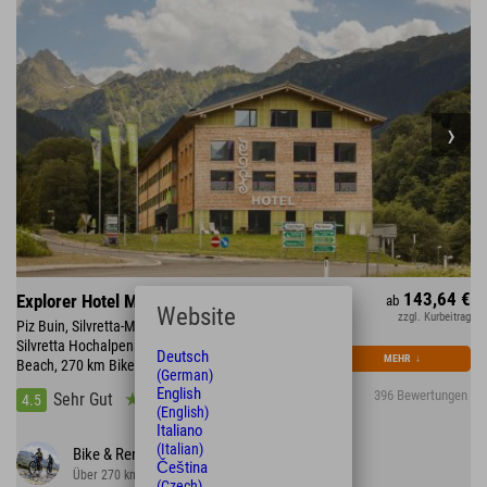
143,64 €
Explorer Hotel Montafon
ab
Website
zzgl. Kurbeitrag
Piz Buin, Silvretta-Montafon mit 300 km Skipiste •
Silvretta Hochalpenstraße • direkt am Mountain
Deutsch
MEHR
↓
Beach, 270 km Bikestrecke
(German)
English
396 Bewertungen
Sehr Gut
4.5
(English)
Italiano
(Italian)
Bike & Rennrad
Čeština
Über 270 km Strecke im Tal und auf dem Berg
(Czech)