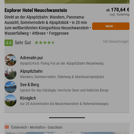
170,64 €
Explorer Hotel Neuschwanstein
ab
zzgl. Kurbeitrag
Direkt an der Alpspitzbahn: Wandern, Panorama-
Aussicht, Sommerrodeln & Alpspitzkick • in 20 min
MEHR
↓
zum weltberühmten Königschloss Neuschwanstein •
Wasserfallweg • Attlesee • Forggensee
945 Bewertungen
Sehr Gut
4.4
Adrenalin pur
Alpspitz-Kick: Flying Fox an der Alpspitzbahn Nesselwang
Alpspitzbahn
Wandern, Sommerrodeln, Tobelweg & Abenteuerspielplatz
See & Berg
typisch für das Ostallgäu: herrliche Seen und liebliche Berge
Königlich
nur 20 Autominuten bis Neuschwanstein & Hohenschwangau
Österreich › Montafon › Gaschurn