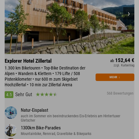
152,64 €
Explorer Hotel Zillertal
ab
zzgl. Kurbeitrag
1.300 km Biketouren • Top-Bike Destination der
Alpen • Wandern & Klettern • 179 Lifte / 508
MEHR
↓
Pistenkilometer • nur 600 m zum Skigebiet
Hochzillertal • 10 min zur Zillertal Arena
568 Bewertungen
Sehr Gut
4.5
Natur-Eispalast
auch im Sommer ein beeindruckendes Eis-Erlebnis am Hintertuxer
Gletscher
1300km Bike-Paradies
Mountainbike, Rennrad, Gravelbike & Bikeparks