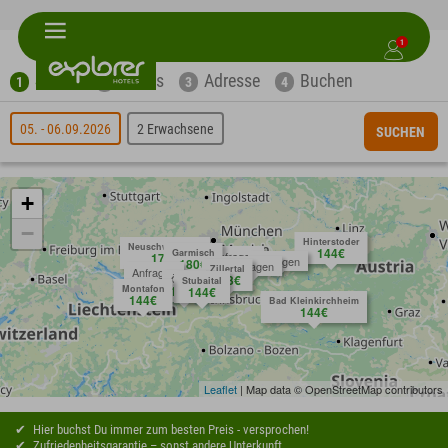
1
Suche
Extras
Adresse
Buchen
1
2
3
4
05. - 06.09.2026
2 Erwachsene
SUCHEN
+
−
Hinterstoder
Neuschwanstein
144€
Garmisch
Anfragen
171€
Anfragen
180€
Anfragen
Zillertal
Anfragen
153€
Ötztal
Stubaital
Montafon
144€
144€
144€
Bad Kleinkirchheim
144€
Leaflet
| Map data © OpenStreetMap contributors
Hier buchst Du immer zum besten Preis - versprochen!
Zufriedenheitsgarantie – sonst andere Unterkunft.