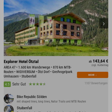
143,64 €
Explorer Hotel Ötztal
ab
zzgl. Kurbeitrag
AREA 47 • 1.600 km Wanderwege • 870 km MTB-
Routen • WIDIVERSUM • Ötzi Dorf • Greifvogelpark
MEHR
↓
Umhausen • Stuibenfall
1107 Bewertungen
Sehr Gut
4.5
Bike Republic Sölden
mit shaped lines, long lines, Natur Trails und MTB Routen
Stuibenfall