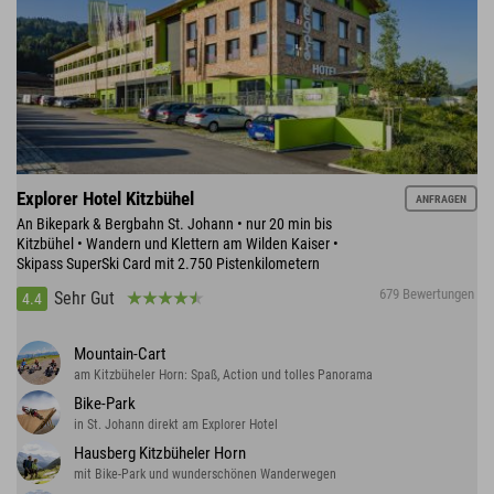
Explorer Hotel Kitzbühel
ANFRAGEN
An Bikepark & Bergbahn St. Johann • nur 20 min bis
Kitzbühel • Wandern und Klettern am Wilden Kaiser •
Skipass SuperSki Card mit 2.750 Pistenkilometern
679 Bewertungen
Sehr Gut
4.4
Mountain-Cart
am Kitzbüheler Horn: Spaß, Action und tolles Panorama
Bike-Park
in St. Johann direkt am Explorer Hotel
Hausberg Kitzbüheler Horn
mit Bike-Park und wunderschönen Wanderwegen