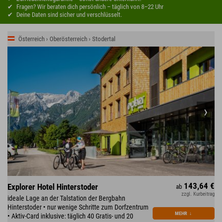
Fragen? Wir beraten dich persönlich – täglich von 8–22 Uhr
Deine Daten sind sicher und verschlüsselt.
Österreich › Oberösterreich › Stodertal
143,64 €
Explorer Hotel Hinterstoder
ab
zzgl. Kurbeitrag
ideale Lage an der Talstation der Bergbahn
Hinterstoder • nur wenige Schritte zum Dorfzentrum
MEHR
↓
• Aktiv-Card inklusive: täglich 40 Gratis- und 20