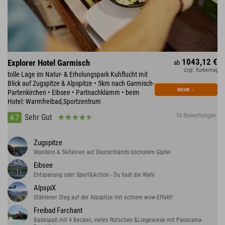
1043,12 €
Explorer Hotel Garmisch
ab
zzgl. Kurbeitrag
tolle Lage im Natur- & Erholungspark Kuhflucht mit
Blick auf Zugspitze & Alpspitze • 5km nach Garmisch-
MEHR
↓
Partenkirchen • Eibsee • Partnachklamm • beim
Hotel: Warmfreibad,Sportzentrum
18 Bewertungen
Sehr Gut
4.7
Zugspitze
Wandern & Skifahren auf Deutschlands höchstem Gipfel
Eibsee
Entspanung oder Sport&Action - Du hast die Wahl
AlpspiX
Stählener Steg auf der Alpspitze mit echtem wow-Effekt!
Freibad Farchant
Badespaß mit 4 Becken, vielen Rutschen &Liegewiese mit Panorama-