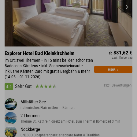
881,62 €
Explorer Hotel Bad Kleinkirchheim
ab
zzgl. Kurbeitrag
im Ort: zwei Thermen • in 15 mins bei den schönsten
Badeseen Kärntens • inkl. Sonnenscheincard •
MEHR
↓
inklusive Kärnten Card mit gratis Bergbahn & mehr
(14.05. - 01.11.2026)
1321 Bewertungen
Sehr Gut
4.6
Millstätter See
italienisches Flair mitten in Kärnten.
2 Thermen
Therme St. Kathrein direkt am Hotel, zum Thermal Römerbad 3 min
Nockberge
UNESCO Biosphärenpark: erlebbare Natur & Tradition