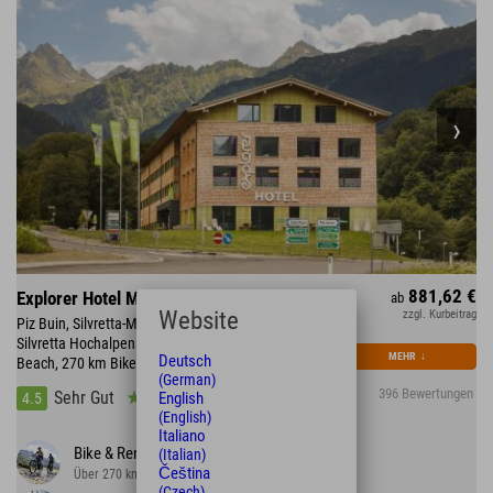
881,62 €
Explorer Hotel Montafon
ab
Website
zzgl. Kurbeitrag
Piz Buin, Silvretta-Montafon mit 300 km Skipiste •
Silvretta Hochalpenstraße • direkt am Mountain
MEHR
↓
Deutsch
Beach, 270 km Bikestrecke
(German)
396 Bewertungen
Sehr Gut
English
4.5
(English)
Italiano
Bike & Rennrad
(Italian)
Čeština
Über 270 km Strecke im Tal und auf dem Berg
(Czech)