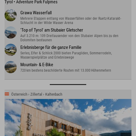
Tyrol • Adventure Park Fulpmes
Grawa Wasserfall
Mehrere Etappen entlang von Wasserfällen oder der Ruetz-Katarakt-
Schlucht in der Wilde Wasser Arena
'Top of Tyrol' am Stubaier Gletscher
Auf 3.210 m: 109 Dreitausender von den Stubaier Alpen bis zu den
Dolomiten bestaunen
Erlebnisberge für die ganze Familie
Serles, Elfer & Schlick 2000 bieten Paragliden, Sommerrodeln,
Wasserspielplätze und Erlebniswege
Mountain- & E-Bike
720 km bestens beschilderte Routen mit 13.000 Höhenmetern
Österreich › Zillertal › Kaltenbach