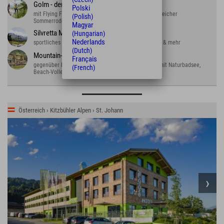
Golm - der Erlebnisberg
Polski
mit Flying Fox über Stausee, Kletterwald und kurvenreicher
(Polish)
Sommerrodelbahn
Magyar
Silvretta Montafon
(Hungarian)
Nederlands
sportliches Alpental: wandern, biken, rodeln, klettern & mehr
(Dutch)
Mountain-Beach
Français
gegenüber Explorer Hotel Montafon. Tolles Freibad mit Naturbadsee,
(French)
Beach-Volleyball und Blobbing.
Österreich › Kitzbühler Alpen › St. Johann