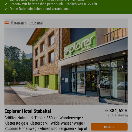
Fragen? Wir beraten dich persönlich – täglich von 8–22 Uhr
Deine Daten sind sicher und verschlüsselt.
Österreich › Stubaital
881,62 €
Explorer Hotel Stubaital
ab
zzgl. Kurbeitrag
Größter Naturpark Tirols • 850 km Wanderwege •
Klettersteige & Kletterpark • Wilde Wasser Wege •
MEHR
↓
Stubaier Höhenweg • Almen und Bergseen • Top of