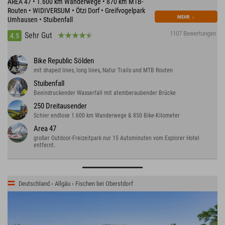
AREA 47 • 1.600 km Wanderwege • 870 km MTB-
Routen • WIDIVERSUM • Ötzi Dorf • Greifvogelpark
MEHR
↓
Umhausen • Stuibenfall
1107 Bewertungen
Sehr Gut
4.5
Bike Republic Sölden
mit shaped lines, long lines, Natur Trails und MTB Routen
Stuibenfall
Beeindruckender Wasserfall mit atemberaubender Brücke
250 Dreitausender
Schier endlose 1.600 km Wanderwege & 850 Bike-Kilometer
Area 47
großer Outdoor-Freizeitpark nur 15 Autominuten vom Explorer Hotel
entfernt.
Deutschland › Allgäu › Fischen bei Oberstdorf