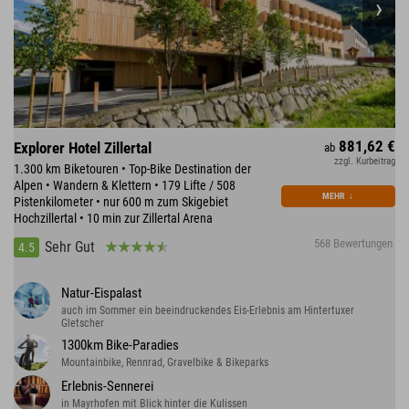
881,62 €
Explorer Hotel Zillertal
ab
zzgl. Kurbeitrag
1.300 km Biketouren • Top-Bike Destination der
Alpen • Wandern & Klettern • 179 Lifte / 508
MEHR
↓
Pistenkilometer • nur 600 m zum Skigebiet
Hochzillertal • 10 min zur Zillertal Arena
568 Bewertungen
Sehr Gut
4.5
Natur-Eispalast
auch im Sommer ein beeindruckendes Eis-Erlebnis am Hintertuxer
Gletscher
1300km Bike-Paradies
Mountainbike, Rennrad, Gravelbike & Bikeparks
Erlebnis-Sennerei
in Mayrhofen mit Blick hinter die Kulissen