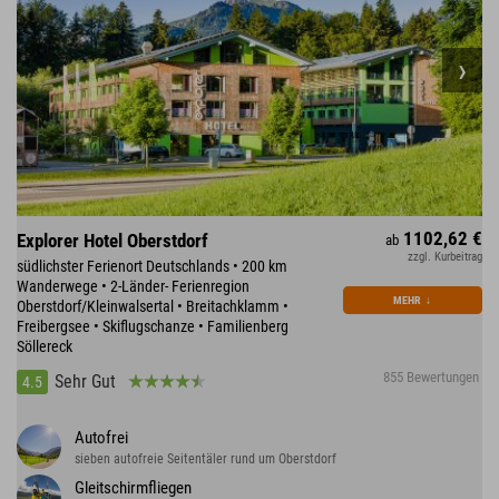
1102,62 €
Explorer Hotel Oberstdorf
ab
zzgl. Kurbeitrag
südlichster Ferienort Deutschlands • 200 km
Wanderwege • 2-Länder- Ferienregion
MEHR
↓
Oberstdorf/Kleinwalsertal • Breitachklamm •
Freibergsee • Skiflugschanze • Familienberg
Söllereck
855 Bewertungen
Sehr Gut
4.5
Autofrei
sieben autofreie Seitentäler rund um Oberstdorf
Gleitschirmfliegen