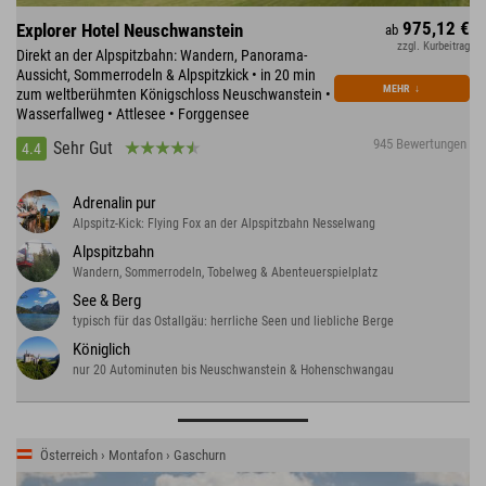
975,12 €
Explorer Hotel Neuschwanstein
ab
zzgl. Kurbeitrag
Direkt an der Alpspitzbahn: Wandern, Panorama-
Aussicht, Sommerrodeln & Alpspitzkick • in 20 min
MEHR
↓
zum weltberühmten Königschloss Neuschwanstein •
Wasserfallweg • Attlesee • Forggensee
945 Bewertungen
Sehr Gut
4.4
Adrenalin pur
Alpspitz-Kick: Flying Fox an der Alpspitzbahn Nesselwang
Alpspitzbahn
Wandern, Sommerrodeln, Tobelweg & Abenteuerspielplatz
See & Berg
typisch für das Ostallgäu: herrliche Seen und liebliche Berge
Königlich
nur 20 Autominuten bis Neuschwanstein & Hohenschwangau
Österreich › Montafon › Gaschurn