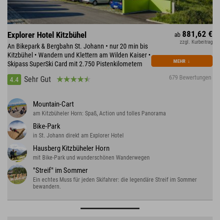
881,62 €
Explorer Hotel Kitzbühel
ab
zzgl. Kurbeitrag
An Bikepark & Bergbahn St. Johann • nur 20 min bis
Kitzbühel • Wandern und Klettern am Wilden Kaiser •
MEHR
↓
Skipass SuperSki Card mit 2.750 Pistenkilometern
679 Bewertungen
Sehr Gut
4.4
Mountain-Cart
am Kitzbüheler Horn: Spaß, Action und tolles Panorama
Bike-Park
in St. Johann direkt am Explorer Hotel
Hausberg Kitzbüheler Horn
mit Bike-Park und wunderschönen Wanderwegen
"Streif" im Sommer
Ein echtes Muss für jeden Skifahrer: die legendäre Streif im Sommer
bewandern.