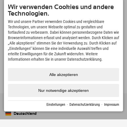
Sudelfeld • Spitzingsee • Wahrzeichen Wendelstein •
Wir verwenden Cookies und andere
Tatzelwurm-Wasserfälle
Technologien.
Sudelfeld – Mountainbiken
Wir und unsere Partner verwenden Cookies und vergleichbare
Abwechslungsreiche Strecken für Einsteiger und ambitionierte Biker.
Technologien, um unsere Webseite optimal zu gestalten und
Wahrzeichen Wendelstein
fortlaufend zu verbessern. Dabei können personenbezogene Daten wie
mit der historischen Zahnradbahn auf 1.800 m
Browserinformationen erfasst und analysiert werden. Durch Klicken auf
Bilderbuchdorf Bayrischzell
„Alle akzeptieren“ stimmen Sie der Verwendung zu. Durch Klicken auf
„Einstellungen“ können Sie eine individuelle Auswahl treffen und
schöner geht es einfach nicht!
erteilte Einwilligungen für die Zukunft widerrufen. Weitere
Spitzingsee & Schliersee
Informationen erhalten Sie in unserer Datenschutzerklärung.
Bergseen und Natur erleben
Alle akzeptieren
Nur notwendige akzeptieren
Einstellungen
·
Datenschutzerklärung
·
Impressum
Deutschland
Oberstdorf
+49 8322 940 790