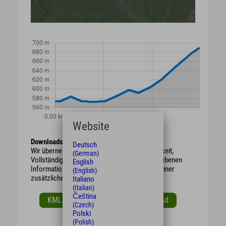
Website
Downloads
Deutsch
Wir übernehmen keine Haftung für die Richtigkeit,
(German)
Vollständigkeit oder Aktualität der wiedergegebenen
English
Informationen. Wir empfehlen die Mitnahme einer
(English)
zusätzlichen Karte.
Italiano
(Italian)
Čeština
KML Download
GPX Download
(Czech)
Polski
(Polish)