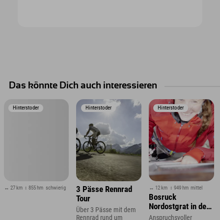
Das könnte Dich auch interessieren
Hinterstoder
Hinterstoder
Hinterstoder
↔ 27 km
↕ 855 hm
schwierig
↔ 12 km
↕ 949 hm
mittel
3 Pässe Rennrad
Bosruck
Tour
Nordostgrat in den
Über 3 Pässe mit dem
Haller Mauern
Rennrad rund um
Anspruchsvoller