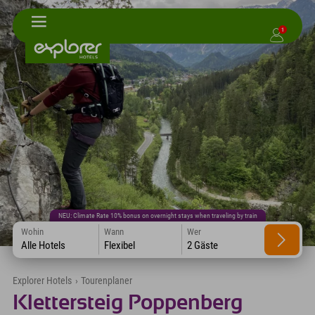
1
NEU: Climate Rate 10% bonus on overnight stays when traveling by train
Wohin
Wann
Wer
Alle Hotels
Flexibel
2 Gäste
Explorer Hotels
›
Tourenplaner
Klettersteig Poppenberg