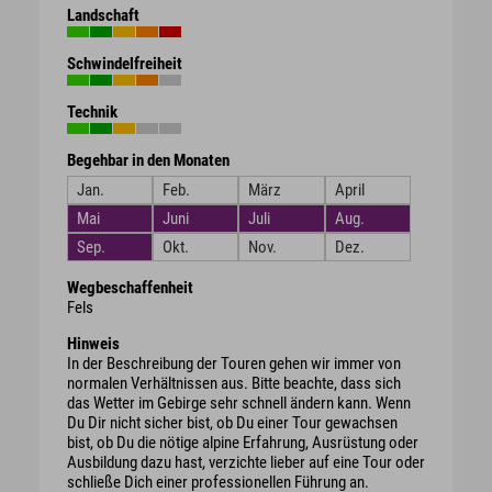
Landschaft
Schwindelfreiheit
Technik
Begehbar in den Monaten
Jan.
Feb.
März
April
Mai
Juni
Juli
Aug.
Sep.
Okt.
Nov.
Dez.
Wegbeschaffenheit
Fels
Hinweis
In der Beschreibung der Touren gehen wir immer von
normalen Verhältnissen aus. Bitte beachte, dass sich
das Wetter im Gebirge sehr schnell ändern kann. Wenn
Du Dir nicht sicher bist, ob Du einer Tour gewachsen
bist, ob Du die nötige alpine Erfahrung, Ausrüstung oder
Ausbildung dazu hast, verzichte lieber auf eine Tour oder
schließe Dich einer professionellen Führung an.