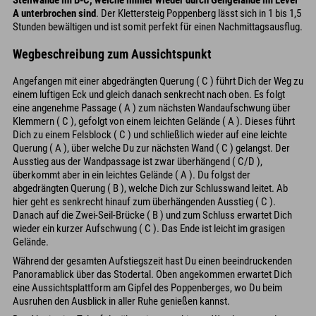
Steilwände im B-C, welche immer wieder durch Gehgelände im Level
A unterbrochen sind
. Der Klettersteig Poppenberg lässt sich in 1 bis 1,5
Stunden bewältigen und ist somit perfekt für einen Nachmittagsausflug.
Wegbeschreibung zum Aussichtspunkt
Angefangen mit einer abgedrängten Querung ( C ) führt Dich der Weg zu
einem luftigen Eck und gleich danach senkrecht nach oben. Es folgt
eine angenehme Passage ( A ) zum nächsten Wandaufschwung über
Klemmern ( C ), gefolgt von einem leichten Gelände ( A ). Dieses führt
Dich zu einem Felsblock ( C ) und schließlich wieder auf eine leichte
Querung ( A ), über welche Du zur nächsten Wand ( C ) gelangst. Der
Ausstieg aus der Wandpassage ist zwar überhängend ( C/D ),
überkommt aber in ein leichtes Gelände ( A ). Du folgst der
abgedrängten Querung ( B ), welche Dich zur Schlusswand leitet. Ab
hier geht es senkrecht hinauf zum überhängenden Ausstieg ( C ).
Danach auf die Zwei-Seil-Brücke ( B ) und zum Schluss erwartet Dich
wieder ein kurzer Aufschwung ( C ). Das Ende ist leicht im grasigen
Gelände.
Während der gesamten Aufstiegszeit hast Du einen beeindruckenden
Panoramablick über das Stodertal. Oben angekommen erwartet Dich
eine Aussichtsplattform am Gipfel des Poppenberges, wo Du beim
Ausruhen den Ausblick in aller Ruhe genießen kannst.