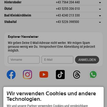
Schmiedau 2
Adresse speichern
Österreich
Buchen
Hinterstoder
+43 7564 204 440
6272 Kaltenbach im Zillertal
Anreiseinfos
Mail senden
Freizeitpark 10
Adresse speichern
Österreich
Buchen
Ötztal
+43 5255 206 010
4573 Hinterstoder
Anreiseinfos
Mail senden
Gscheat 14
Adresse speichern
Österreich
Buchen
Bad Kleinkirchheim
+43 4240 213 330
6441 Umhausen
Anreiseinfos
Mail senden
Dorfstraße 24
Adresse speichern
Österreich
Buchen
Stubaital
+43 5226 398500
9546 Bad Kleinkirchheim
Anreiseinfos
Mail senden
Wiesenweg 6
Adresse speichern
Österreich
Buchen
6167 Neustift im Stubaital
Anreiseinfos
Mail senden
Österreich
Buchen
Explorer Newsletter
Mail senden
Wir geben Deine E-Mail-Adresse nicht weiter. Wir mögen Spam
genauso wenig wie Du. Versprochen! Eine Abmeldung ist jederzeit
möglich.
Explorer App
Wir verwenden Cookies und andere
Upload Deiner #ExplorerMoments, Mein
Technologien.
Explorer To Go mit Buchungsübersicht,
Bucketlist, Restaurantübersicht uvm. Jetzt
Wir und unsere Partner verwenden Cookies und vergleichbare