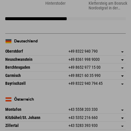
Hinterstoder
Klettersteig am Bosruck
Nordostgrat in der
Nähe des Explorer
Hotel Hinterstoder
Deutschland
Oberstdorf
+49 8322 940 790
An der Breitach 3
Adresse speichern
Neuschwanstein
+49 8361 998 9000
87538 Fischen I. Allgäu
Anreiseinfos
An der Riese 45
Adresse speichern
Deutschland
Buchen
Berchtesgaden
+49 8652 977 15 00
87484 Nesselwang im Allgäu
Anreiseinfos
Mail senden
Hofreitstr. 7
Adresse speichern
Deutschland
Buchen
Garmisch
+49 8821 60 35 990
83471 Schönau am Königssee
Anreiseinfos
Mail senden
Frickenstraße 22
Adresse speichern
Deutschland
Buchen
Bayrischzell
+49 8322 940 794 45
82490 Farchant
Anreiseinfos
Mail senden
Seebergstr. 17
Adresse speichern
Deutschland
Buchen
83735 Bayrischzell
Anreiseinfos
Mail senden
Deutschland
Buchen
Österreich
Mail senden
Montafon
+43 5558 203 330
Dorfstr. 127b
Adresse speichern
Kitzbühel/St. Johann
+43 5352 216 660
6793 Gaschurn/Montafon
Anreiseinfos
Speckbacherstraße 87
Adresse speichern
Österreich
Buchen
Zillertal
+43 5283 393 930
6380 St. Johann in Tirol
Anreiseinfos
Mail senden