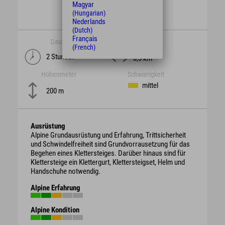
Magyar
(Hungarian)
Nederlands
(Dutch)
Français
Dauer
Länge
(French)
2 Stunden
0,3 km
Höhenmeter
Schwierigkeit
mittel
200 m
Ausrüstung
Alpine Grundausrüstung und Erfahrung, Trittsicherheit
und Schwindelfreiheit sind Grundvorrausetzung für das
Begehen eines Klettersteiges. Darüber hinaus sind für
Klettersteige ein Klettergurt, Klettersteigset, Helm und
Handschuhe notwendig.
Alpine Erfahrung
Alpine Kondition