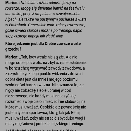
Marion:
Uwielbiam różnorodność jazdy na
rowerze. Mogę się świetnie bawić na festiwalu
snowbike, przy -8 stopniach w szwajcarskich
Alpach, ale także na pustynnym pucharze świata
w Emiratach. Generalnie wolę rejony rowerowe,
gdzie świeci słońce i można po treningu napić
się pysznego napoju lub zjeść lody.
Które jedzenie jest dla Ciebie zawsze warte
grzechu?
Marion:
_Tak, lody wcale nie są złe. Ale nie
mogę sobie pozwolić na zbyt częste osłabienie,
w końcu chcę wygrywać zawody zawodowe, a
z czysto fizycznego punktu widzenia zdrowa i
dobra dieta jest dla mnie i mojego poziomu
wydolności bardzo ważna. Nie oznacza to, że
nigdy nie zobaczę siebie ubranej w coś
niezdrowego, ale każdy musi nauczyć się
rozumieć swoje ciało i mieć różne słabości, na
które musi uważać. Osobiście z pewnością nie
jestem typem sportowca, który, tak jak Rémi,
musi uważać, żeby nie stracić zbyt dużo wagi i
masy mięśniowej podczas ciężkiego treningu.