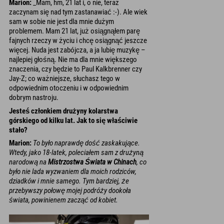
Marion:
_Mam, hm, 21 lat i, o nie, teraz
zaczynam się nad tym zastanawiać :-). Ale wiek
sam w sobie nie jest dla mnie dużym
problemem. Mam 21 lat, już osiągnąłem parę
fajnych rzeczy w życiu i chcę osiągnąć jeszcze
więcej. Nuda jest zabójcza, a ja lubię muzykę –
najlepiej głośną. Nie ma dla mnie większego
znaczenia, czy będzie to Paul Kalkbrenner czy
Jay-Z; co ważniejsze, słuchasz tego w
odpowiednim otoczeniu i w odpowiednim
dobrym nastroju.
Jesteś członkiem drużyny kolarstwa
górskiego od kilku lat. Jak to się właściwie
stało?
Marion:
To było naprawdę dość zaskakujące.
Wtedy, jako 18-latek, poleciałem sam z drużyną
narodową na
Mistrzostwa Świata w Chinach
, co
było nie lada wyzwaniem dla moich rodziców,
dziadków i mnie samego. Tym bardziej, że
przebywszy połowę mojej podróży dookoła
świata, powinienem zacząć od kobiet.