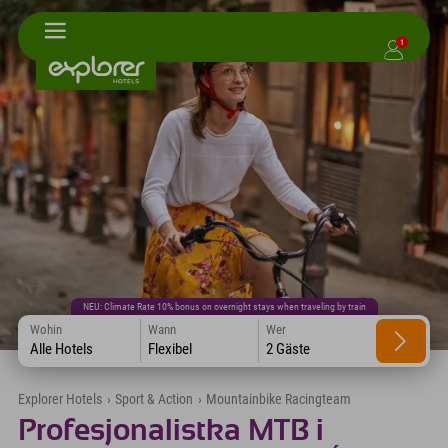
1
NEU: Climate Rate 10% bonus on overnight stays when traveling by train
Wohin
Wann
Wer
Alle Hotels
Flexibel
2 Gäste
Explorer Hotels
›
Sport & Action
›
Mountainbike Racingteam
Profesjonalistka MTB i