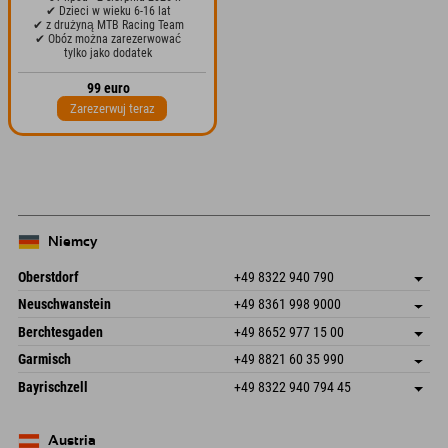
✔ Dzieci w wieku 6-16 lat
✔ z drużyną MTB Racing Team
✔ Obóz można zarezerwować
tylko jako dodatek
99 euro
Zarezerwuj teraz
Niemcy
Oberstdorf
+49 8322 940 790
An der Breitach 3
Zapisz adres
Neuschwanstein
+49 8361 998 9000
87538 Fischen I. Allgäu
Informacje o przyjeździe
An der Riese 45
Zapisz adres
Niemcy
Książka
Berchtesgaden
+49 8652 977 15 00
87484 Nesselwang im Allgäu
Informacje o przyjeździe
Wyślij e-mail
Hofreitstr. 7
Zapisz adres
Niemcy
Książka
Garmisch
+49 8821 60 35 990
83471 Schönau am Königssee
Informacje o przyjeździe
Wyślij e-mail
Frickenstraße 22
Zapisz adres
Niemcy
Książka
Bayrischzell
+49 8322 940 794 45
82490 Farchant
Informacje o przyjeździe
Wyślij e-mail
Seebergstr. 17
Zapisz adres
Niemcy
Książka
83735 Bayrischzell
Informacje o przyjeździe
Wyślij e-mail
Niemcy
Książka
Austria