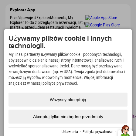
Explorer App
Prześlij swoje #ExplorerMoments, My
Explorer To Go z przeglądem rezerwacji, listą
marzeń, przeglądem restauracji i wieloma
innymi. Pobierz teraz!
Używamy plików cookie i innych
technologii.
Czas na chwile odkrywcy
My i nasi partnerzy używamy plików cookie i podobnych technologii,
166
4.634
km
aby zapewnić działanie naszej strony internetowej, analizować ruch i
Jeziora górskie i baseny
Stoki do jazdy na nartach i
wyświetlać spersonalizowane treści. Dane mogą być przekazywane
rekreacyjne
snowboardzie
zewnętrznym dostawcom (np. w USA). Twoja zgoda jest dobrowolna i
8.991
km
97
%
możesz ją wycofać w dowolnym momencie. Więcej informacji
Szlaki do pieszych
Nasi goście nas polecają
znajdziesz w naszej polityce prywatności.
wędrówek i wspinaczki
górskiej
Wszyscy akceptują
odcisk
Ochrona
Dostępność
naciskać
Certyfikaty
Praca
Polsk
Akceptuj tylko niezbędne przedmioty
danych
zrównoważonego
rozwoju
Utworzono za pomocą Tramino
Ustawienia
·
Polityka prywatności
·
odcisk