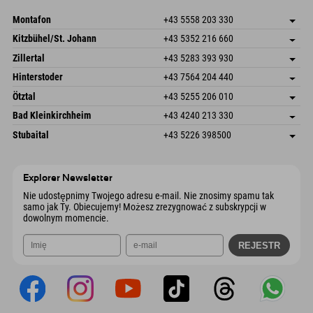
Wyślij e-mail
Montafon
+43 5558 203 330
Dorfstr. 127b
Zapisz adres
Kitzbühel/St. Johann
+43 5352 216 660
6793 Gaschurn/Montafon
Informacje o przyjeździe
Speckbacherstraße 87
Zapisz adres
Austria
Książka
Zillertal
+43 5283 393 930
6380 St. Johann in Tirol
Informacje o przyjeździe
Wyślij e-mail
Schmiedau 2
Zapisz adres
Austria
Książka
Hinterstoder
+43 7564 204 440
6272 Kaltenbach im Zillertal
Informacje o przyjeździe
Wyślij e-mail
Freizeitpark 10
Zapisz adres
Austria
Książka
Ötztal
+43 5255 206 010
4573 Hinterstoder
Informacje o przyjeździe
Wyślij e-mail
Gscheat 14
Zapisz adres
Austria
Książka
Bad Kleinkirchheim
+43 4240 213 330
6441 Umhausen
Informacje o przyjeździe
Wyślij e-mail
Dorfstraße 24
Zapisz adres
Austria
Książka
Stubaital
+43 5226 398500
9546 Bad Kleinkirchheim
Informacje o przyjeździe
Wyślij e-mail
Wiesenweg 6
Zapisz adres
Austria
Książka
6167 Neustift im Stubaital
Informacje o przyjeździe
Wyślij e-mail
Austria
Książka
Explorer Newsletter
Wyślij e-mail
Nie udostępnimy Twojego adresu e-mail. Nie znosimy spamu tak
samo jak Ty. Obiecujemy! Możesz zrezygnować z subskrypcji w
dowolnym momencie.