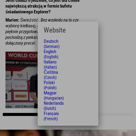
Jeśli chodzi o jedzenie, co jest dla Ciebie
największą atrakcją w formie bufetu
śniadaniowego Explorer?
Marion:
Świeżość. Bez względu na to czy
wybiorę kiełbasę, ser czy jajka, wszystko jest
Website
pięknie przygotowane i zawsze świeże. Bułki
pochodzą z piekarni i zazwyczaj jest do nich
Deutsch
dołączony precel.
(German)
English
(English)
Italiano
(Italian)
Čeština
(Czech)
Polski
(Polish)
Magyar
(Hungarian)
Nederlands
(Dutch)
Français
(French)