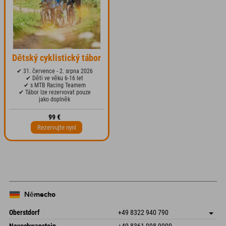
Dětský cyklistický tábor
✔ 31. července - 2. srpna 2026
✔ Děti ve věku 6-16 let
✔ s MTB Racing Teamem
✔ Tábor lze rezervovat pouze
jako doplněk
99 €
Rezervujte nyní
Německo
Oberstdorf
+49 8322 940 790
An der Breitach 3
Uložit adresu