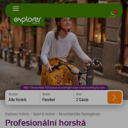
1
NEU: Climate Rate 10% bonus on overnight stays when traveling by train
Wohin
Wann
Wer
Alle Hotels
Flexibel
2 Gäste
Explorer Hotels
›
Sport & Action
›
Mountainbike Racingteam
Profesionální horská