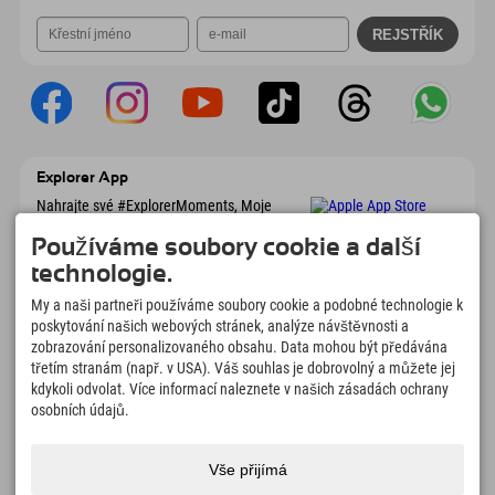
Explorer App
Nahrajte své #ExplorerMoments, Moje
Explorer To Go s přehledem rezervací,
seznamem míst, která chcete navštívit,
Používáme soubory cookie a další
přehledem restaurací a mnoha dalšími
technologie.
věcmi. Stáhněte si hned!
My a naši partneři používáme soubory cookie a podobné technologie k
poskytování našich webových stránek, analýze návštěvnosti a
Čas na chvilky objevitelů
zobrazování personalizovaného obsahu. Data mohou být předávána
třetím stranám (např. v USA). Váš souhlas je dobrovolný a můžete jej
166
4.634
km
kdykoli odvolat. Více informací naleznete v našich zásadách ochrany
Horská jezera a
Sjezdovky pro lyžování a
dobrodružné bazény
snowboarding
osobních údajů.
8.991
km
97
%
Stezky pro pěší turistiku a
Naši hosté nás doporučují
Vše přijímá
horolezectví