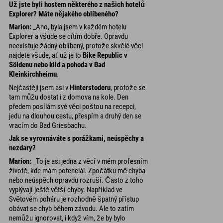
Už jste byli hostem některého z našich hotelů
Explorer? Máte nějakého oblíbeného?
Marion:
_Ano, byla jsem v každém hotelu
Explorer a všude se cítím dobře. Opravdu
neexistuje žádný oblíbený, protože skvělé věci
najdete všude, ať už je to
Bike Republic v
Söldenu nebo klid a pohoda v Bad
Kleinkirchheimu
.
Nejčastěji jsem asi v
Hinterstoderu
, protože se
tam můžu dostat i z domova na kole. Den
předem posílám své věci poštou na recepci,
jedu na dlouhou cestu, přespím a druhý den se
vracím do Bad Griesbachu.
Jak se vyrovnáváte s porážkami, neúspěchy a
nezdary?
Marion:
_To je asi jedna z věcí v mém profesním
životě, kde mám potenciál. Zpočátku mě chyba
nebo neúspěch opravdu rozruší. Často z toho
vyplývají ještě větší chyby. Například ve
Světovém poháru je rozhodně špatný přístup
obávat se chyb během závodu. Ale to zatím
nemůžu ignorovat, i když vím, že by bylo