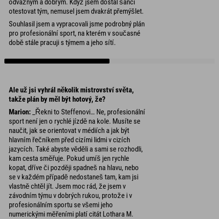
odvážným a dobrým. Když jsem dostal šanci
otestovat tým, nemusel jsem dvakrát přemýšlet.
Souhlasil jsem a vypracovali jsme podrobný plán
pro profesionální sport, na kterém v současné
době stále pracuji s týmem a jeho sítí.
Ale už jsi vyhrál několik mistrovství světa,
takže plán by měl být hotový, že?
Marion:
_Řekni to Steffenovi… Ne, profesionální
sport není jen o rychlé jízdě na kole. Musíte se
naučit, jak se orientovat v médiích a jak být
hlavním řečníkem před cizími lidmi v cizích
jazycích. Také abyste věděli a sami se rozhodli,
kam cesta směřuje. Pokud umíš jen rychle
kopat, dříve či později spadneš na hlavu, nebo
se v každém případě nedostaneš tam, kam jsi
vlastně chtěl jít. Jsem moc rád, že jsem v
závodním týmu v dobrých rukou, protože i v
profesionálním sportu se všemi jeho
numerickými měřeními platí citát Lothara M.