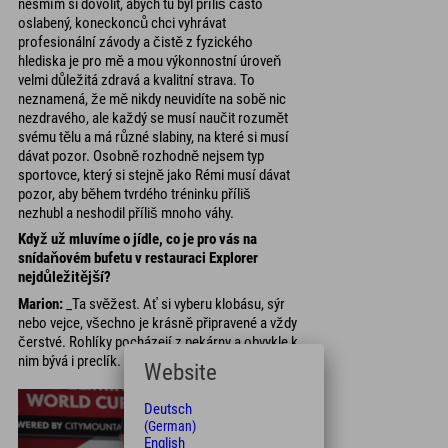
nesmím si dovolit, abych tu byl příliš často
oslabený, koneckonců chci vyhrávat
profesionální závody a čistě z fyzického
hlediska je pro mě a mou výkonnostní úroveň
velmi důležitá zdravá a kvalitní strava. To
neznamená, že mě nikdy neuvidíte na sobě nic
nezdravého, ale každý se musí naučit rozumět
svému tělu a má různé slabiny, na které si musí
dávat pozor. Osobně rozhodně nejsem typ
sportovce, který si stejně jako Rémi musí dávat
pozor, aby během tvrdého tréninku příliš
nezhubl a neshodil příliš mnoho váhy.
Když už mluvíme o jídle, co je pro vás na
snídaňovém bufetu v restauraci Explorer
nejdůležitější?
Marion:
_Ta svěžest. Ať si vyberu klobásu, sýr
nebo vejce, všechno je krásně připravené a vždy
čerstvé. Rohlíky pocházejí z pekárny a obvykle k
nim bývá i preclík.
Website
Deutsch
(German)
English