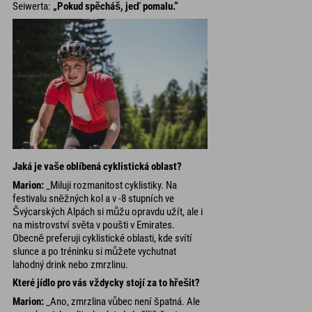
Seiwerta:
„Pokud spěcháš, jeď pomalu.“
Jaká je vaše oblíbená cyklistická oblast?
Marion:
_Miluji rozmanitost cyklistiky. Na
festivalu sněžných kol a v -8 stupních ve
Švýcarských Alpách si můžu opravdu užít, ale i
na mistrovství světa v poušti v Emirates.
Obecně preferuji cyklistické oblasti, kde svítí
slunce a po tréninku si můžete vychutnat
lahodný drink nebo zmrzlinu.
Které jídlo pro vás vždycky stojí za to hřešit?
Marion:
_Ano, zmrzlina vůbec není špatná. Ale