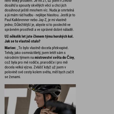
není velký problém. Je mi 21, už jsem v životě
dosáhl/a spousty skvělých věcí a chci jich
dosáhnout ještě mnohem víc. Nuda je smrtelná
a já mám rád hudbu - nejlépe hlasitou. Jestli je to
Paul Kalkbrenner nebo Jay-Z, je mi vlastně
jedno; Důležitější je, abyste si to poslechli ve
správném prostředí a ve správné dobré náladě.
Už několik let jste členem týmu horských kol.
Jak se to vlastně stalo?
Marion:
_To bylo vlastně docela překvapivé.
Tehdy, jako osmnáctiletý, jsem letěl sám s
národním týmem na
mistrovství světa do Číny
,
což byla pro mé rodiče, prarodiče i pro mě
docela velká výzva. Zvlášť když už jsem v
polovině své cesty kolem světa, měl bych začít
se ženami.