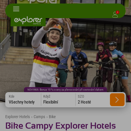
1
NOVINKA: Bonus 10 % z ceny za přenocování při cestování vlakem
Kde
Když
SZO
Všechny hotely
Flexibilní
2 Hosté
Explorer Hotels
›
Camps
›
Bike
Bike Campy Explorer Hotels