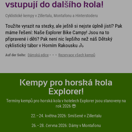
vstupují do dalšího kola!
Cyklistické kempy v Zillertalu, Montafonu a Hinterstoderu
Toužíte vyrazit na stezky, ale ještě si nejste úplně jistí? Pak
máme řešení: Naše Explorer Bike Campy! Jsou na to
připravené i děti? Pak není nic lepšího než náš Dětský
cyklistický tábor v Horním Rakousku 🚴
Auf der Seite:
Dámská edice
Rezervace všech kempů
Kempy pro horská kola
Explorer!
Termíny kempů pro horská kola v hotelech Explorer jsou stanoveny na
rok 2026 😎
22.–24. května 2026: Smíšené v Zillertalu
26.–28. června 2026: Dámy v Montafonu