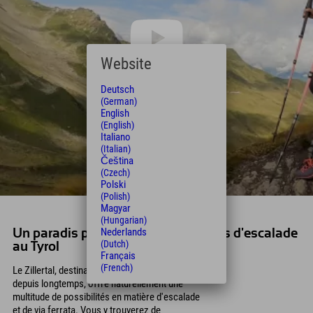
Website
Deutsch
(German)
English
(English)
Italiano
(Italian)
Čeština
(Czech)
Polski
(Polish)
Magyar
(Hungarian)
Nederlands
Un paradis pour tous les passionnés d'escalade
(Dutch)
au Tyrol
Français
(French)
Le Zillertal, destination d'alpinisme réputée
depuis longtemps, offre naturellement une
multitude de possibilités en matière d'escalade
et de via ferrata. Vous y trouverez de