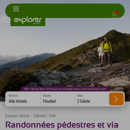
1
NEU: Climate Rate 10% bonus on overnight stays when traveling by train
Wohin
Wann
Wer
Alle Hotels
Flexibel
2 Gäste
Explorer Hotels
›
Zillertal / Tirol
Randonnées pédestres et via