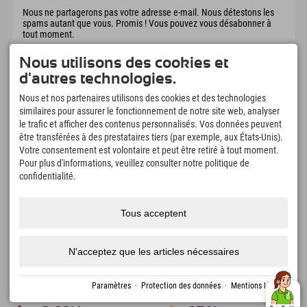
Nous ne partagerons pas votre adresse e-mail. Nous détestons les
spams autant que vous. Promis ! Vous pouvez vous désabonner à
tout moment.
Nous utilisons des cookies et
d'autres technologies.
Nous et nos partenaires utilisons des cookies et des technologies
similaires pour assurer le fonctionnement de notre site web, analyser
le trafic et afficher des contenus personnalisés. Vos données peuvent
être transférées à des prestataires tiers (par exemple, aux États-Unis).
Votre consentement est volontaire et peut être retiré à tout moment.
Explorer App
Pour plus d'informations, veuillez consulter notre politique de
Téléchargez vos #ExplorerMoments, Mon
confidentialité.
Explorer à emporter avec aperçu de vos
réservations, liste de choses à faire, aperçu
des restaurants et bien plus encore.
Téléchargez-le maintenant !
Tous acceptent
L'heure des moments d'exploration
N'acceptez que les articles nécessaires
166
4.634
km
Lacs de montagne et
Pistes de ski et de
Paramètres
·
Protection des données
·
Mentions légales
piscines d'aventure
snowboard