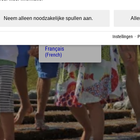
(Czech)
Polski
(Polish)
Neem alleen noodzakelijke spullen aan.
Alle
Magyar
(Hungarian)
Nederlands
Instellingen
·
P
(Dutch)
Français
(French)