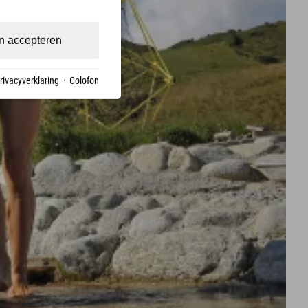
n accepteren
rivacyverklaring
·
Colofon