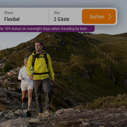
Wann
Wer
Suchen
Flexibel
2 Gäste
te 10% bonus on overnight stays when traveling by train