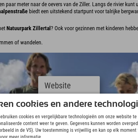
en paar meter naar de oevers van de Ziller. Langs de rivier kunt
chalpenstraße
biedt een uitstekend startpunt voor talrijke bergw
het
Natuurpark Zillertal
? Ook voor gezinnen met kinderen hebbe
 klimmen of wandelen.
Website
Deutsch
ken cookies en andere technolog
(German)
English
gebruiken cookies en vergelijkbare technologieën om onze website te 
(English)
onaliseerde content weer te geven. Gegevens kunnen worden overged
Italiano
(Italian)
oorbeeld in de VS). Uw toestemming is vrijwillig en kan op elk moment
Čeština
voor meer informatie.