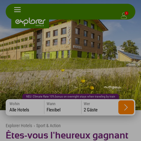
1
NEU: Climate Rate 10% bonus on overnight stays when traveling by train
Wohin
Wann
Wer
Alle Hotels
Flexibel
2 Gäste
Explorer Hotels
›
Sport & Action
Êtes-vous l'heureux gagnant