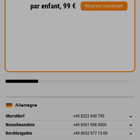
par enfant, 99 €
Réservez maintenant
Allemagne
Oberstdorf
+49 8322 940 790
An der Breitach 3
Enregistrer l'adresse
Neuschwanstein
+49 8361 998 9000
87538 Fischen I. Allgäu
Informations d'arrivée
An der Riese 45
Enregistrer l'adresse
Allemagne
Réservation
Berchtesgaden
+49 8652 977 15 00
87484 Nesselwang im Allgäu
Informations d'arrivée
Envoyer un e-mail