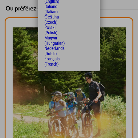
(English)
Italiano
Ou préférez-vous les camps ?
(Italian)
Čeština
(Czech)
Polski
(Polish)
Magyar
(Hungarian)
Nederlands
(Dutch)
Français
(French)