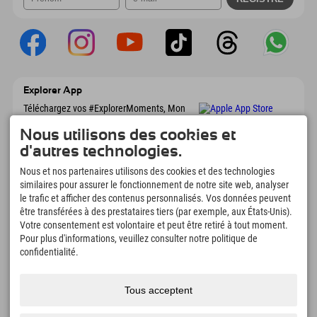
Explorer App
Téléchargez vos #ExplorerMoments, Mon
Explorer à emporter avec aperçu de vos
réservations, liste de choses à faire, aperçu
Nous utilisons des cookies et
des restaurants et bien plus encore.
d'autres technologies.
Téléchargez-le maintenant !
Nous et nos partenaires utilisons des cookies et des technologies
similaires pour assurer le fonctionnement de notre site web, analyser
L'heure des moments d'exploration
le trafic et afficher des contenus personnalisés. Vos données peuvent
être transférées à des prestataires tiers (par exemple, aux États-Unis).
166
4.634
km
Votre consentement est volontaire et peut être retiré à tout moment.
Lacs de montagne et
Pistes de ski et de
piscines d'aventure
snowboard
Pour plus d'informations, veuillez consulter notre politique de
confidentialité.
8.991
km
97
%
Sentiers de randonnée et
Nos clients nous
d'alpinisme
recommandent
Tous acceptent