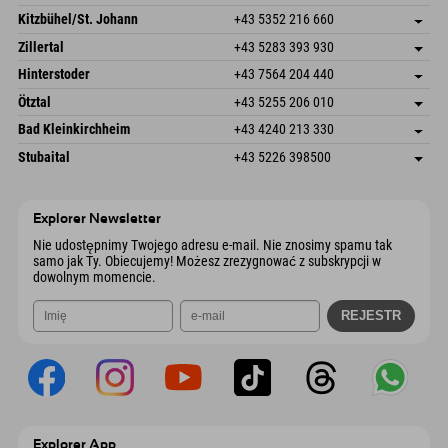
Dorfstr. 127b
Zapisz adres
Kitzbühel/St. Johann
+43 5352 216 660
6793 Gaschurn/Montafon
Informacje o przyjeździe
Speckbacherstraße 87
Zapisz adres
Austria
Książka
Zillertal
+43 5283 393 930
6380 St. Johann in Tirol
Informacje o przyjeździe
Wyślij e-mail
Schmiedau 2
Zapisz adres
Austria
Książka
Hinterstoder
+43 7564 204 440
6272 Kaltenbach im Zillertal
Informacje o przyjeździe
Wyślij e-mail
Freizeitpark 10
Zapisz adres
Austria
Książka
Ötztal
+43 5255 206 010
4573 Hinterstoder
Informacje o przyjeździe
Wyślij e-mail
Gscheat 14
Zapisz adres
Austria
Książka
Bad Kleinkirchheim
+43 4240 213 330
6441 Umhausen
Informacje o przyjeździe
Wyślij e-mail
Dorfstraße 24
Zapisz adres
Austria
Książka
Stubaital
+43 5226 398500
9546 Bad Kleinkirchheim
Informacje o przyjeździe
Wyślij e-mail
Wiesenweg 6
Zapisz adres
Austria
Książka
6167 Neustift im Stubaital
Informacje o przyjeździe
Wyślij e-mail
Austria
Książka
Explorer Newsletter
Wyślij e-mail
Nie udostępnimy Twojego adresu e-mail. Nie znosimy spamu tak
samo jak Ty. Obiecujemy! Możesz zrezygnować z subskrypcji w
dowolnym momencie.
Explorer App