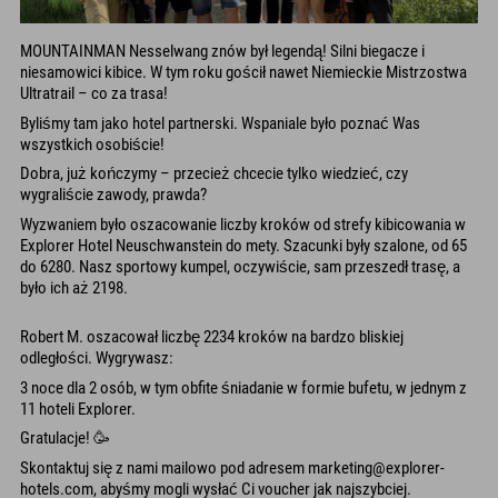
MOUNTAINMAN Nesselwang znów był legendą! Silni biegacze i
niesamowici kibice. W tym roku gościł nawet Niemieckie Mistrzostwa
Ultratrail – co za trasa!
Byliśmy tam jako hotel partnerski. Wspaniale było poznać Was
wszystkich osobiście!
Dobra, już kończymy – przecież chcecie tylko wiedzieć, czy
wygraliście zawody, prawda?
Wyzwaniem było oszacowanie liczby kroków od strefy kibicowania w
Explorer Hotel Neuschwanstein do mety. Szacunki były szalone, od 65
do 6280. Nasz sportowy kumpel, oczywiście, sam przeszedł trasę, a
było ich aż 2198.
Robert M. oszacował liczbę 2234 kroków na bardzo bliskiej
odległości. Wygrywasz:
3 noce dla 2 osób, w tym obfite śniadanie w formie bufetu, w jednym z
11 hoteli Explorer.
Gratulacje! 🥳
Skontaktuj się z nami mailowo pod adresem marketing@explorer-
hotels.com, abyśmy mogli wysłać Ci voucher jak najszybciej.