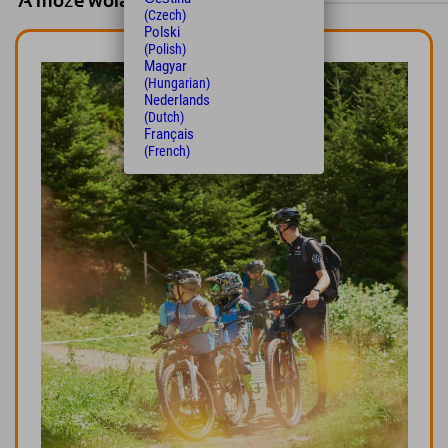
A może wolałbyś obozy?
(Czech)
Polski
(Polish)
Magyar
(Hungarian)
Nederlands
(Dutch)
Français
(French)