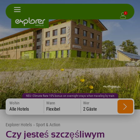
1
NEU: Climate Rate 10% bonus on overnight stays when traveling by train
Wohin
Wann
Wer
Alle Hotels
Flexibel
2 Gäste
Explorer Hotels
›
Sport & Action
Czy jesteś szczęśliwym