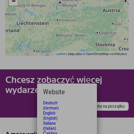
−
Leaflet
| Map data © OpenStreetMap contributors
Chcesz zobaczyć więcej
wydarzeń?
Website
Deutsch
Oto jesteśmy na początku
(German)
English
(English)
Italiano
(Italian)
Čeština