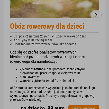
Obóz rowerowy dla dzieci
✔ 31 lipca - 2 sierpnia 2026 r.
✔ Dzieci w wieku 6-16 lat
✔ z drużyną MTB Racing Team
✔ Obóz można zarezerwować tylko jako dodatek
Ucz się od profesjonalistów rowerowych
Idealne połączenie rodzinnych wakacji i obozu
rowerowego dla najmłodszych
2,5 dnia z instruktażem i poradami technicznymi
prowadzonymi przez Zespół Wyścigowy MTB
Kino Rowerowe
Warsztaty „Bike Essentials” z Holmenkol
Obóz można zarezerwować wyłącznie jako dodatek do noclegu
rodzinnego. Opieka nad dziećmi jest dostępna tylko w
wyznaczonych godzinach. Prosimy o zorganizowanie grupowej
przejażdżki w niedzielę.
na dziecko, 99 euro
Zarezerwuj teraz