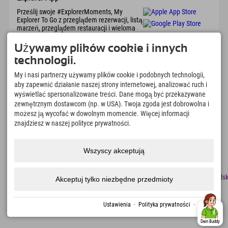
Prześlij swoje #ExplorerMoments, My
Explorer To Go z przeglądem rezerwacji, listą
marzeń, przeglądem restauracji i wieloma
innymi. Pobierz teraz!
Używamy plików cookie i innych
technologii.
Czas na chwile odkrywcy
My i nasi partnerzy używamy plików cookie i podobnych technologii,
166
4.634
km
aby zapewnić działanie naszej strony internetowej, analizować ruch i
Jeziora górskie i baseny
Stoki do jazdy na nartach i
wyświetlać spersonalizowane treści. Dane mogą być przekazywane
rekreacyjne
snowboardzie
zewnętrznym dostawcom (np. w USA). Twoja zgoda jest dobrowolna i
8.991
km
97
%
możesz ją wycofać w dowolnym momencie. Więcej informacji
Szlaki do pieszych
Nasi goście nas polecają
znajdziesz w naszej polityce prywatności.
wędrówek i wspinaczki
górskiej
Wszyscy akceptują
odcisk
Ochrona
Dostępność
naciskać
Certyfikaty
Praca
Polsk
Akceptuj tylko niezbędne przedmioty
danych
zrównoważonego
rozwoju
Utworzono za pomocą Tramino
Ustawienia
·
Polityka prywatności
·
odcisk
Dein Buddy