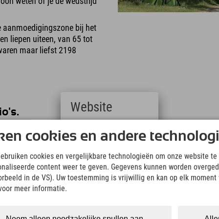
woon weten of je de wedstrijd
e aanmoedigingszone bij het
n liepen uiteen, van 65 tot
 waren maar liefst 2198
Website
io's.
Deutsch
ken cookies en andere technolog
(German)
English
gebruiken cookies en vergelijkbare technologieën om onze website te 
(English)
onaliseerde content weer te geven. Gegevens kunnen worden overged
Italiano
(Italian)
oorbeeld in de VS). Uw toestemming is vrijwillig en kan op elk moment
Čeština
voor meer informatie.
(Czech)
Polski
(Polish)
Neem alleen noodzakelijke spullen aan.
Alle