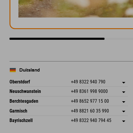
Duitsland
Oberstdorf
+49 8322 940 790
An der Breitach 3
Adres opslaan
Neuschwanstein
+49 8361 998 9000
87538 Fischen I. Allgäu
Aankomstinformatie
An der Riese 45
Adres opslaan
Duitsland
Booking
Berchtesgaden
+49 8652 977 15 00
87484 Nesselwang im Allgäu
Aankomstinformatie
E-mail verzenden
Hofreitstr. 7
Adres opslaan
Duitsland
Booking
Garmisch
+49 8821 60 35 990
83471 Schönau am Königssee
Aankomstinformatie
E-mail verzenden
Frickenstraße 22
Adres opslaan
Duitsland
Booking
Bayrischzell
+49 8322 940 794 45
82490 Farchant
Aankomstinformatie
E-mail verzenden
Seebergstr. 17
Adres opslaan
Duitsland
Booking