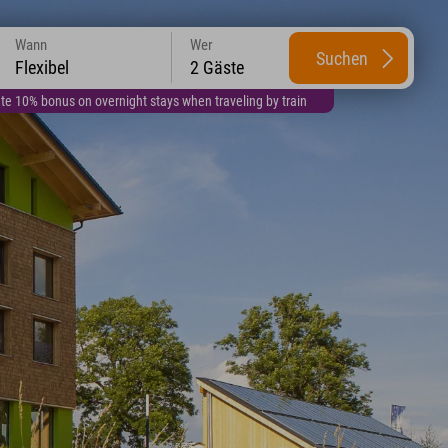
Wann
Wer
Suchen
Flexibel
2 Gäste
te 10% bonus on overnight stays when traveling by train