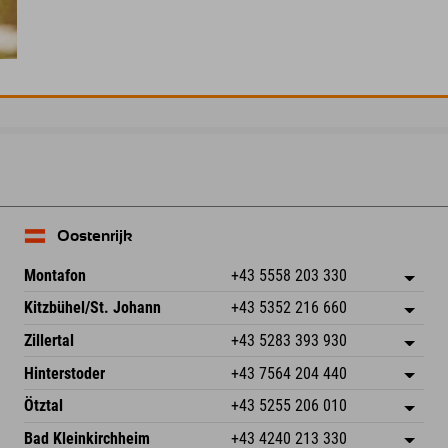
Oostenrijk
Montafon
+43 5558 203 330
Dorfstr. 127b
Adres opslaan
Kitzbühel/St. Johann
+43 5352 216 660
6793 Gaschurn/Montafon
Aankomstinformatie
Speckbacherstraße 87
Adres opslaan
Oostenrijk
Booking
Zillertal
+43 5283 393 930
6380 St. Johann in Tirol
Aankomstinformatie
E-mail verzenden
Schmiedau 2
Adres opslaan
Oostenrijk
Booking
Hinterstoder
+43 7564 204 440
6272 Kaltenbach im Zillertal
Aankomstinformatie
E-mail verzenden
Freizeitpark 10
Adres opslaan
Oostenrijk
Booking
Ötztal
+43 5255 206 010
4573 Hinterstoder
Aankomstinformatie
E-mail verzenden
Gscheat 14
Adres opslaan
Oostenrijk
Booking
Bad Kleinkirchheim
+43 4240 213 330