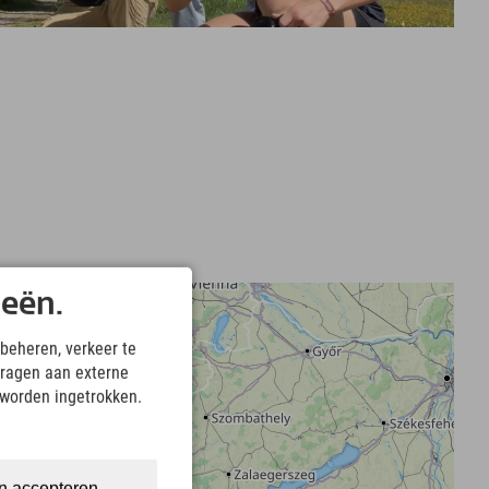
ieën.
beheren, verkeer te
ragen aan externe
 worden ingetrokken.
n accepteren