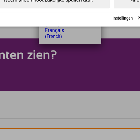
Magyar
(Hungarian)
Nederlands
Instellingen
·
P
(Dutch)
Français
(French)
nten zien?