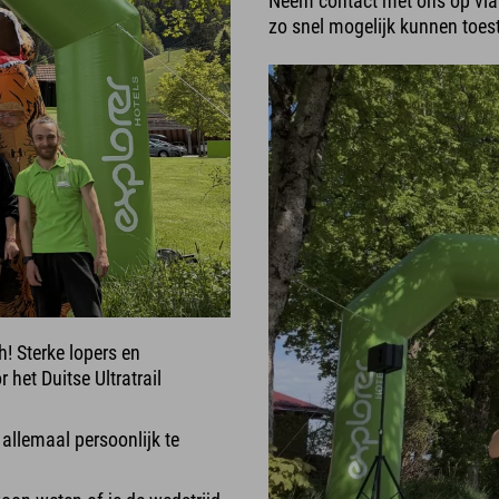
Neem contact met ons op via
zo snel mogelijk kunnen toes
Sterke lopers en
 het Duitse Ultratrail
 allemaal persoonlijk te