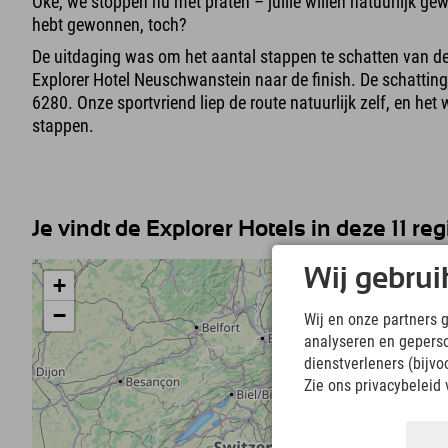
Oké, we stoppen nu met praten – jullie willen natuurlijk ge
hebt gewonnen, toch?
De uitdaging was om het aantal stappen te schatten van d
Explorer Hotel Neuschwanstein naar de finish. De schattinge
6280. Onze sportvriend liep de route natuurlijk zelf, en het
stappen.
Je vindt de Explorer Hotels in deze 11 reg
Wij gebrui
+
−
Wij en onze partners 
analyseren en gepers
dienstverleners (bijv
Zie ons privacybeleid 