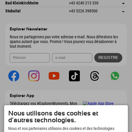
Gscheat 14
Enregistrer l'adresse
Autriche
Réservation
Bad Kleinkirchheim
+43 4240 213 330
6441 Umhausen
Informations d'arrivée
Envoyer un e-mail
Dorfstraße 24
Enregistrer l'adresse
Autriche
Réservation
Stubaital
+43 5226 398500
9546 Bad Kleinkirchheim
Informations d'arrivée
Envoyer un e-mail
Wiesenweg 6
Enregistrer l'adresse
Autriche
Réservation
6167 Neustift im Stubaital
Informations d'arrivée
Envoyer un e-mail
Autriche
Réservation
Explorer Newsletter
Envoyer un e-mail
Nous ne partagerons pas votre adresse e-mail. Nous détestons les
spams autant que vous. Promis ! Vous pouvez vous désabonner à
tout moment.
Explorer App
Téléchargez vos #ExplorerMoments, Mon
Explorer à emporter avec aperçu de vos
Nous utilisons des cookies et
réservations, liste de choses à faire, aperçu
des restaurants et bien plus encore.
d'autres technologies.
Téléchargez-le maintenant !
Nous et nos partenaires utilisons des cookies et des technologies