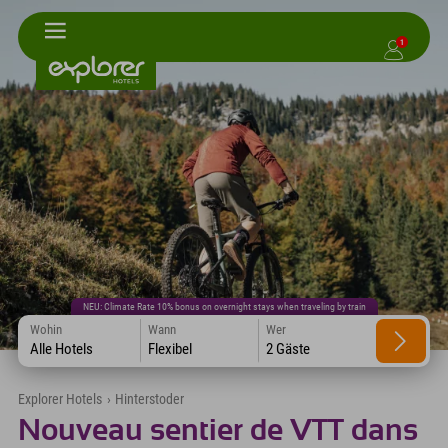
1
NEU: Climate Rate 10% bonus on overnight stays when traveling by train
Wohin
Wann
Wer
Alle Hotels
Flexibel
2 Gäste
Explorer Hotels
›
Hinterstoder
Nouveau sentier de VTT dans