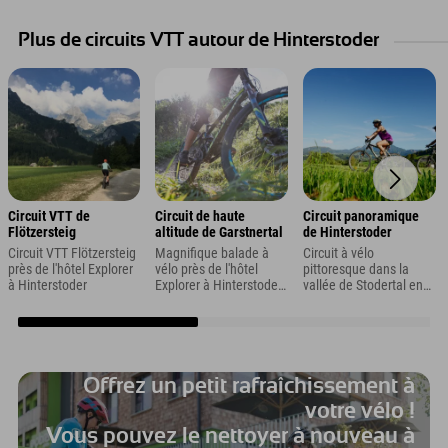
Plus de circuits VTT autour de Hinterstoder
Circuit VTT de
Circuit de haute
Circuit panoramique
Flötzersteig
altitude de Garstnertal
de Hinterstoder
Circuit VTT Flötzersteig
Magnifique balade à
Circuit à vélo
près de l'hôtel Explorer
vélo près de l'hôtel
pittoresque dans la
à Hinterstoder
Explorer à Hinterstoder,
vallée de Stodertal en
en Haute-Autriche
Haute-Autriche
Offrez un petit rafraîchissement à
votre vélo !
Vous pouvez le nettoyer à nouveau à